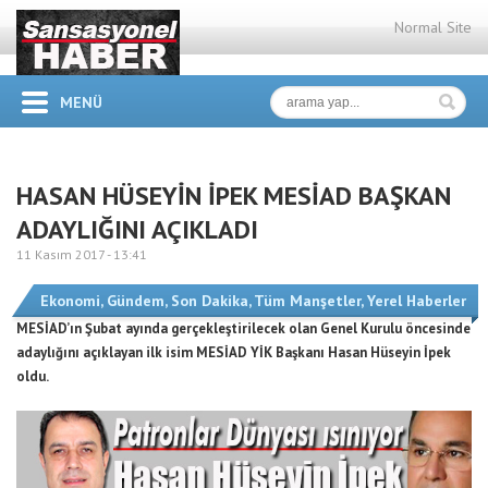
Normal Site
MENÜ
HASAN HÜSEYİN İPEK MESİAD BAŞKAN
ADAYLIĞINI AÇIKLADI
11 Kasım 2017 -
13:41
Ekonomi
,
Gündem
,
Son Dakika
,
Tüm Manşetler
,
Yerel Haberler
MESİAD’ın Şubat ayında gerçekleştirilecek olan Genel Kurulu öncesinde
adaylığını açıklayan ilk isim MESİAD YİK Başkanı Hasan Hüseyin İpek
oldu.