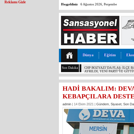
Reklamı Gizle
Hoşgeldiniz
6 Ağustos 2026, Perşembe
Dünya
Eğitim
Eko
Son Dakika
MALİYETİ 30 TL, SATIŞI 11 T
KOCAMAZ’DAN İKTİDARA “ÜZÜ
YAPMAYIN!”
HADİ BAKALIM: DEVA
KEBAPÇILARA DESTE
admin
| 14 Ekim 2021 |
Gündem
,
Siyaset
,
Son Da