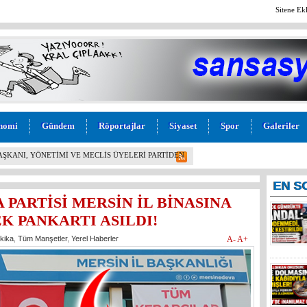
Sitene Ek
nomi
Gündem
Röportajlar
Siyaset
Spor
Galeriler
L! İYİ PARTİ MERSİN MİLLETVEKİLİ BURHANETTİN
M” TEPKİSİ: “BU KADAR VİCDANSIZLIK
EN
S
 PARTİSİ MERSİN İL BİNASINA
K PANKARTI ASILDI!
kika
,
Tüm Manşetler
,
Yerel Haberler
A-
A+