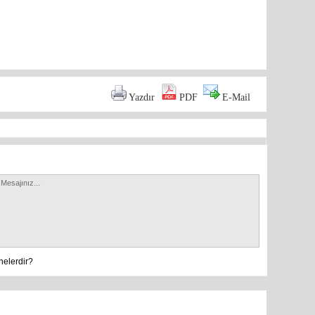
are
Yazdır
PDF
E-Mail
nelerdir?