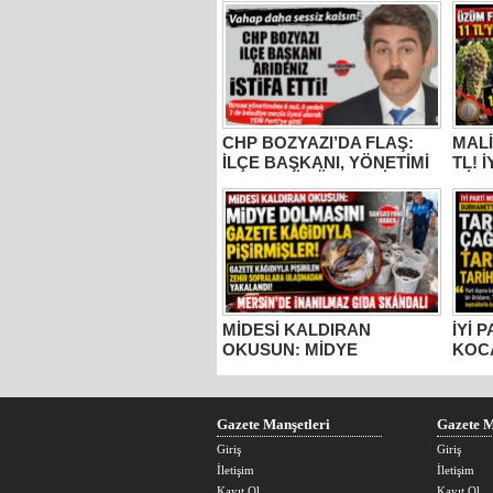
CHP BOZYAZI’DA FLAŞ:
MALİ
İLÇE BAŞKANI, YÖNETİMİ
TL! 
VE MECLİS ÜYELERİ
MİLL
PARTİDEN AYRILDI, YENİ
BUR
PARTİ’YE GİTTİ!
KOC
“ÜZÜ
KADA
YAPM
MİDESİ KALDIRAN
İYİ 
OKUSUN: MİDYE
KOC
DOLMASINI GAZETE
TARS
KÂĞIDIYLA PİŞİRMİŞLER!
ESE
MERSİN’DE İNANILMAZ
TOP
GIDA SKANDALI
Gazete Manşetleri
Gazete M
Giriş
Giriş
İletişim
İletişim
Kayıt Ol
Kayıt Ol