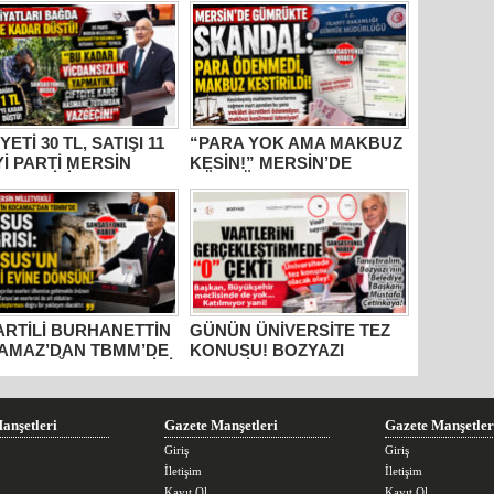
YETİ 30 TL, SATIŞI 11
“PARA YOK AMA MAKBUZ
İYİ PARTİ MERSİN
KESİN!” MERSİN’DE
ETVEKİLİ
GÜMRÜKTE SKANDAL
HANETTİN
YAZIŞMALAR!
AMAZ’DAN İKTİDARA
M” TEPKİSİ: “BU
R VİCDANSIZLIK
AYIN!”
PARTİLİ BURHANETTİN
GÜNÜN ÜNİVERSİTE TEZ
AMAZ’DAN TBMM’DE
KONUSU! BOZYAZI
US ÇAĞRISI: “TARİHİ
BELEDİYE BAŞKANI
RLER AİT OLDUĞU
MUSTAFA ÇETİNKAYA’NIN
RAKLARA DÖNMELİ!”
2 YILLIK KARNESİ
AÇIKLANDI: “VAATLER
anşetleri
Gazete Manşetleri
Gazete Manşetler
SIFIR ÇEKTİ”
Giriş
Giriş
İletişim
İletişim
Kayıt Ol
Kayıt Ol