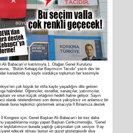
li Babacan’ın katılımıyla 1. Olağan Genel Kurulunu
asına, “Bütün Kebapçılar Başımızın Tacıdır” yazılı dev bir
idar kanadında oy kaybı sürdükçe toplumun her kesimiyle
iye’nin çok büyük bir irtifa kaybı yaşadığını dile getiren
halindeler. Öğrenciler, esnaflar, sanatçılar, yatırımcılar,
Mersin’in
aşkanı ve onun küçük ortağının hedefi haline geliyor. Sayın
markette 
ücü olarak nitelendirmesi son derece yakışıksız ve anlamsız bir
olarak buna tepkimizi göstermek amacıyla İl Binamıza destek
 İl Kongresi için, Genel Başkan Ali Babacan’ı bir kez daha
unu yaşadıklarına vurgu yapan Başkan Cenkcimenoğlu, “Genel
 teşkilatımızın burada yaptığı çalışmaları çok seviyor. 9 ay
 ziyaret edecek olması bunun en güzel göstergesidir diye