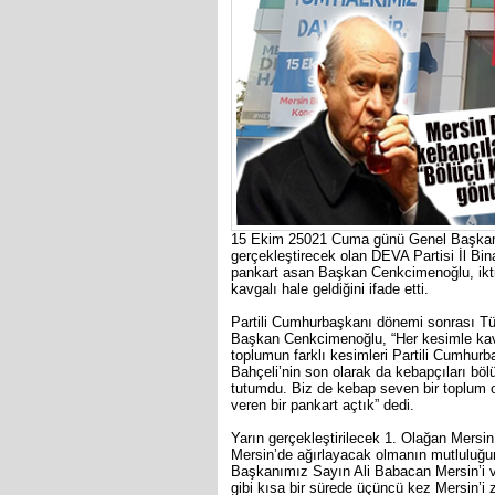
15 Ekim 25021 Cuma günü Genel Başkan A
gerçekleştirecek olan DEVA Partisi İl Bin
pankart asan Başkan Cenkcimenoğlu, ikt
kavgalı hale geldiğini ifade etti.
Partili Cumhurbaşkanı dönemi sonrası Türk
Başkan Cenkcimenoğlu, “Her kesimle kavga 
toplumun farklı kesimleri Partili Cumhurb
Bahçeli’nin son olarak da kebapçıları böl
tutumdu. Biz de kebap seven bir toplum 
veren bir pankart açtık” dedi.
Yarın gerçekleştirilecek 1. Olağan Mersin
Mersin’de ağırlayacak olmanın mutluluğ
Başkanımız Sayın Ali Babacan Mersin’i ve
gibi kısa bir sürede üçüncü kez Mersin’i