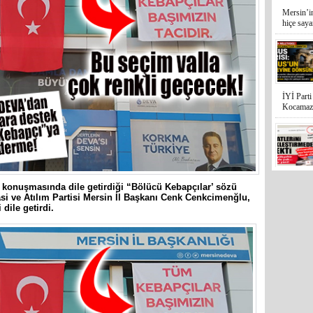
Mersin’in
hiçe sayan
İYİ Parti
Kocamaz
 konuşmasında dile getirdiği “Bölücü Kebapçılar’ sözü
31 Mart 
i ve Atılım Partisi Mersin İl Başkanı Cenk Cenkcimenğlu,
Bozyazı B
 dile getirdi.
Cumhuriy
merkezin