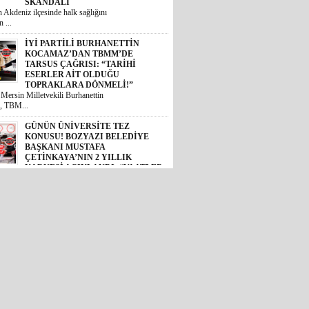
SKANDALI
 Akdeniz ilçesinde halk sağlığını
 ...
İYİ PARTİLİ BURHANETTİN
KOCAMAZ’DAN TBMM’DE
TARSUS ÇAĞRISI: “TARİHİ
ESERLER AİT OLDUĞU
TOPRAKLARA DÖNMELİ!”
 Mersin Milletvekili Burhanettin
, TBM...
GÜNÜN ÜNİVERSİTE TEZ
KONUSU! BOZYAZI BELEDİYE
BAŞKANI MUSTAFA
ÇETİNKAYA’NIN 2 YILLIK
KARNESİ AÇIKLANDI: “VAATLER
SIFIR ÇEKTİ”
2024 yerel seçimlerinde MHP’den
eledi...
CHP’DE İHRAÇ DÜĞMESİNE
BASILDI: MERSİN SİYASETİNDE
GÖZLER TAVIR KOYMADAN, NET
DURUŞ SERGİLEMEDEN CHP’DE
KALAN 4 İSME; SEÇER, KIŞ,
ÖMÜR VE VARAL’A ÇEVRİLDİ!
et Halk Partisi (CHP) genel
de YENİ Pa...