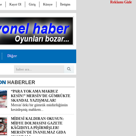
Reklamı Gizle
le
Kayıt Ol
Giriş
Künye
İletişim
Diğer
ON
HABERLER
“PARA YOK AMA MAKBUZ
KESİN!” MERSİN’DE GÜMRÜKTE
SKANDAL YAZIŞMALAR!
Mersin’deki bir gümrük müdürlüğünün
kesinleşmiş mahkem...
MİDESİ KALDIRAN OKUSUN:
MİDYE DOLMASINI GAZETE
KÂĞIDIYLA PİŞİRMİŞLER!
MERSİN’DE İNANILMAZ GIDA