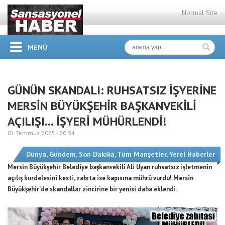
Normal Site
MENÜ
GÜNÜN SKANDALI: RUHSATSIZ İŞYERİNE
MERSİN BÜYÜKŞEHİR BAŞKANVEKİLİ
AÇILIŞI… İŞYERİ MÜHÜRLENDİ!
01 Temmuz 2025 -
20:34
Dünya
,
Gündem
,
Son Dakika
,
Tüm Manşetler
,
Yerel Haberler
Mersin Büyükşehir Belediye başkanvekili Ali Uyan ruhsatsız işletmenin
açılış kurdelesini kesti, zabıta ise kapısına mührü vurdu! Mersin
Büyükşehir’de skandallar zincirine bir yenisi daha eklendi.