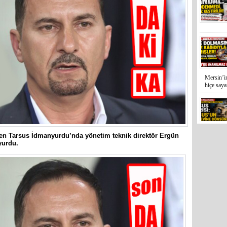
Mersin’in
hiçe sayan
İYİ Parti
en Tarsus İdmanyurdu’nda yönetim teknik direktör Ergün
Kocamaz
yurdu.
31 Mart 
Bozyazı B