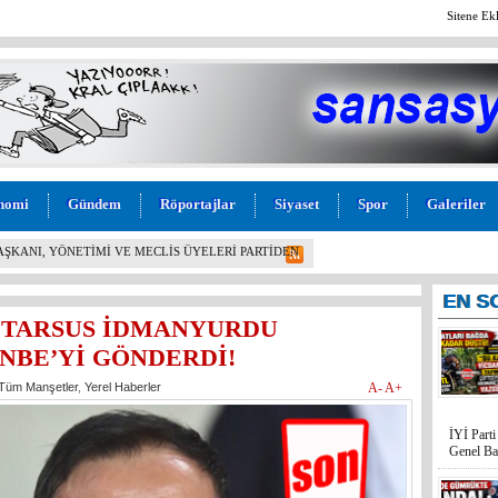
Sitene Ek
nomi
Gündem
Röportajlar
Siyaset
Spor
Galeriler
L! İYİ PARTİ MERSİN MİLLETVEKİLİ BURHANETTİN
M” TEPKİSİ: “BU KADAR VİCDANSIZLIK
EN
S
TARSUS İDMANYURDU
NBE’Yİ GÖNDERDİ!
Tüm Manşetler
,
Yerel Haberler
A-
A+
İYİ Part
Genel Ba