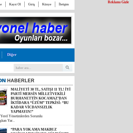
Reklamı Gizle
le
Kayıt Ol
Giriş
Künye
İletişim
Diğer
ON
HABERLER
MALİYETİ 30 TL, SATIŞI 11 TL! İYİ
PARTİ MERSİN MİLLETVEKİLİ
BURHANETTİN KOCAMAZ’DAN
İKTİDARA “ÜZÜM” TEPKİSİ: “BU
KADAR VİCDANSIZLIK
YAPMAYIN!”
i Yerel Yönetimlerden Sorumlu
şkan Yar...
“PARA YOK AMA MAKBUZ
KESİN!” MERSİN’DE GÜMRÜKTE