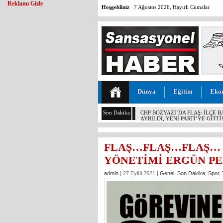
Reklamı Gizle
Hoşgeldiniz
7 Ağustos 2026, Hayırlı Cumalar
Dünya
Eğitim
Eko
Son Dakika
MALİYETİ 30 TL, SATIŞI 11 T
KOCAMAZ’DAN İKTİDARA “ÜZÜ
YAPMAYIN!”
FLAŞ…FLAŞ…FLAŞ… 
YÖNETİMİ ERGÜN PE
admin
| 27 Eylül 2021 |
Genel
,
Son Dakika
,
Spor
,