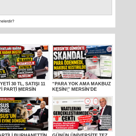
nelerdir?
YETİ 30 TL, SATIŞI 11
“PARA YOK AMA MAKBUZ
İYİ PARTİ MERSİN
KESİN!” MERSİN’DE
ETVEKİLİ
GÜMRÜKTE SKANDAL
HANETTİN
YAZIŞMALAR!
AMAZ’DAN İKTİDARA
M” TEPKİSİ: “BU
R VİCDANSIZLIK
AYIN!”
PARTİLİ BURHANETTİN
GÜNÜN ÜNİVERSİTE TEZ