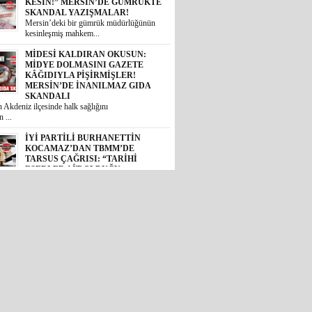
SKANDAL YAZIŞMALAR!
Mersin’deki bir gümrük müdürlüğünün
kesinleşmiş mahkem...
MİDESİ KALDIRAN OKUSUN:
MİDYE DOLMASINI GAZETE
KÂĞIDIYLA PİŞİRMİŞLER!
MERSİN’DE İNANILMAZ GIDA
SKANDALI
 Akdeniz ilçesinde halk sağlığını
 ...
İYİ PARTİLİ BURHANETTİN
KOCAMAZ’DAN TBMM’DE
TARSUS ÇAĞRISI: “TARİHİ
ESERLER AİT OLDUĞU
TOPRAKLARA DÖNMELİ!”
 Mersin Milletvekili Burhanettin
, TBM...
GÜNÜN ÜNİVERSİTE TEZ
KONUSU! BOZYAZI BELEDİYE
BAŞKANI MUSTAFA
ÇETİNKAYA’NIN 2 YILLIK
KARNESİ AÇIKLANDI: “VAATLER
SIFIR ÇEKTİ”
2024 yerel seçimlerinde MHP’den
eledi...
CHP’DE İHRAÇ DÜĞMESİNE