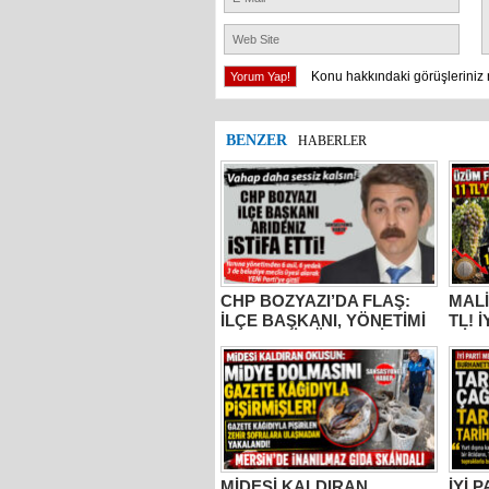
Konu hakkındaki görüşleriniz 
BENZER
HABERLER
CHP BOZYAZI’DA FLAŞ:
MALİ
İLÇE BAŞKANI, YÖNETİMİ
TL! 
VE MECLİS ÜYELERİ
MİLL
PARTİDEN AYRILDI, YENİ
BUR
PARTİ’YE GİTTİ!
KOC
“ÜZÜ
KADA
YAPM
MİDESİ KALDIRAN
İYİ 