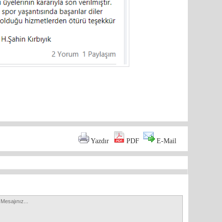
markette 
are
Yazdır
PDF
E-Mail