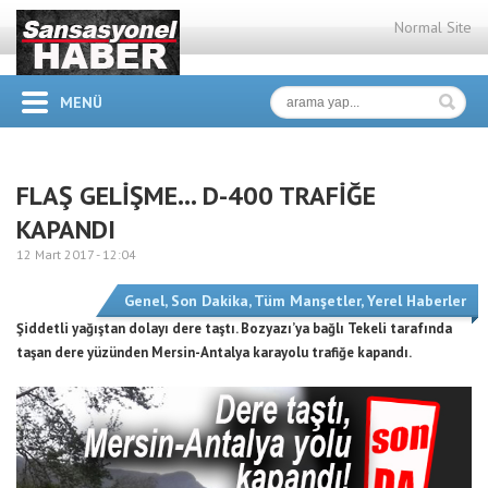
Normal Site
MENÜ
FLAŞ GELİŞME… D-400 TRAFİĞE
KAPANDI
12 Mart 2017 -
12:04
Genel
,
Son Dakika
,
Tüm Manşetler
,
Yerel Haberler
Şiddetli yağıştan dolayı dere taştı. Bozyazı’ya bağlı Tekeli tarafında
taşan dere yüzünden Mersin-Antalya karayolu trafiğe kapandı.