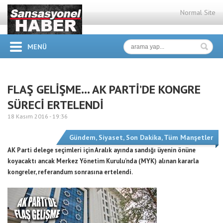
Normal Site
MENÜ
FLAŞ GELİŞME… AK PARTİ’DE KONGRE
SÜRECİ ERTELENDİ
18 Kasım 2016 -
19:36
Gündem
,
Siyaset
,
Son Dakika
,
Tüm Manşetler
AK Parti delege seçimleri için Aralık ayında sandığı üyenin önüne
koyacaktı ancak Merkez Yönetim Kurulu’nda (MYK) alınan kararla
kongreler, referandum sonrasına ertelendi.