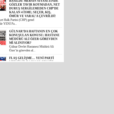
BASILDI: MERSİN SİYASETİNDE
GÖZLER TAVIR KOYMADAN, NET
DURUŞ SERGİLEMEDEN CHP’DE
KALAN 4 İSME; SEÇER, KIŞ,
ÖMÜR VE VARAL’A ÇEVRİLDİ!
et Halk Partisi (CHP) genel
de YENİ Pa...
GÜLNAR’DA HAFTANIN EN ÇOK
KONUŞULAN KONUSU: HASTANE
MÜDÜRÜ ALİ ÖZER GÖREVDEN
Mİ ALINIYOR?
Gülnar Devlet Hastanesi Müdürü Ali
Özer’in görevden al...
FLAŞ GELİŞME… YENİ PARTİ
MERSİN İL BAŞKANI CENGİZ
GÖKÇEL OLDU!
Özgür Özel genel başkanlığında
teşkilatlanma çalışmala...
MERSİN’İ AYAĞA KALDIRAN
VAHŞETTE FLAŞ GELİŞME:
ÇOCUĞU ACIMASIZCA DARP
EDEN SALDIRGAN ADLİYEDE!
AİLE BAKANI AÇIKLAMA YAPTI,
AK PARTİLİ KIRATLI HASTANEYE
KOŞTU, MERSİN BAROSU
HAREKETE GEÇTİ!
 Akdeniz ilçesinde bir zincir