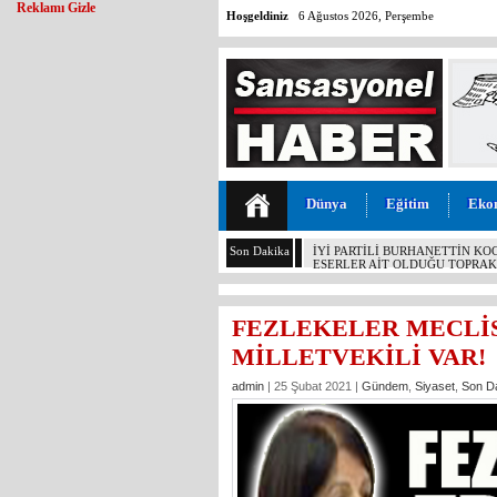
Reklamı Gizle
Hoşgeldiniz
6 Ağustos 2026, Perşembe
Dünya
Eğitim
Eko
Son Dakika
GÜNÜN ÜNİVERSİTE TEZ KONU
ÇETİNKAYA’NIN 2 YILLIK KARN
FEZLEKELER MECLİS’
MİLLETVEKİLİ VAR!
admin
| 25 Şubat 2021 |
Gündem
,
Siyaset
,
Son D