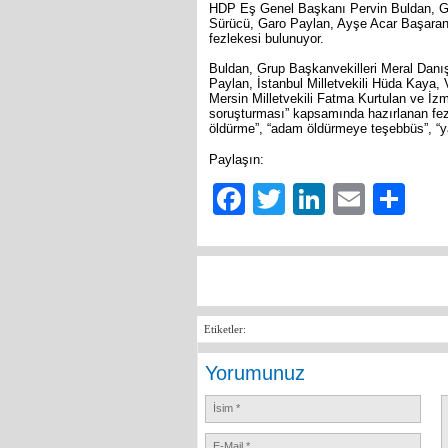
HDP Eş Genel Başkanı Pervin Buldan, Gru
Sürücü, Garo Paylan, Ayşe Acar Başaran,
fezlekesi bulunuyor.
Buldan, Grup Başkanvekilleri Meral Danış
Paylan, İstanbul Milletvekili Hüda Kaya, V
Mersin Milletvekili Fatma Kurtulan ve İz
soruşturması” kapsamında hazırlanan fezl
öldürme”, “adam öldürmeye teşebbüs”, “ya
Paylaşın:
Facebook
Twitter
LinkedIn
Email
Sh
Etiketler:
Yorumunuz