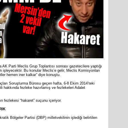
markette 
İYİ Part
Mersin Mi
K Parti Meclis Grup Toplantısı sonrası gazetecilere yaptığı
işleyecektir. Bu konular Meclis’e gelir, Meclis Komisyonları
ller hemen iner kalkar” diye konuştu.
çları Soruşturma Bürosu geçen hafta, 6-8 Ekim 2014’teki
ekili hakkında fezleke hazırlamış ve fezlekeleri Adalet
60 yıl 7 
ın fezlekesi “hakaret” suçunu içeriyor.
Haluk Bo
RIK
atik Bölgeler Partisi (DBP) milletvekilinin işlediği belirtilen