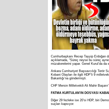
Cumhurbaşkanı Recep Tayyip Erdoğan da A
açıklamada, “Süreç neyse bu süreç aynen 
müzakerelerini yapar. Genel Kurul’da da e
Ankara Cumhuriyet Başsavcılığı Terör Su
Kobani Olayları ile ilgili HDP’li 9 milletv
Bakanlığı’na göndermişti.
CHP Mersin Milletvekili Ali Mahir Başarır’
FATMA KURTULAN’IN DOSYASI KABA
Diğer 29 fezleke ise 20’si HDP, biri Demokr
suçları kapsıyor.