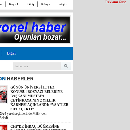
Reklamı Gizle
le
Kayıt Ol
Giriş
Künye
İletişim
Diğer
ON
HABERLER
GÜNÜN ÜNİVERSİTE TEZ
KONUSU! BOZYAZI BELEDİYE
BAŞKANI MUSTAFA
ÇETİNKAYA’NIN 2 YILLIK
KARNESİ AÇIKLANDI: “VAATLER
SIFIR ÇEKTİ”
2024 yerel seçimlerinde MHP’den
eledi...
CHP’DE İHRAÇ DÜĞMESİNE