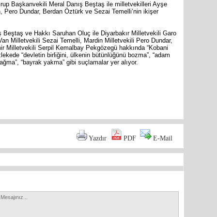
p Başkanvekili Meral Danış Beştaş ile milletvekilleri Ayşe
 Pero Dundar, Berdan Öztürk ve Sezai Temelli’nin ikişer
 Beştaş ve Hakkı Saruhan Oluç ile Diyarbakır Milletvekili Garo
an Milletvekili Sezai Temelli, Mardin Milletvekili Pero Dundar,
mir Milletvekili Serpil Kemalbay Pekgözegü hakkında “Kobani
ekede “devletin birliğini, ülkenin bütünlüğünü bozma”, “adam
Mersin s
ğma”, “bayrak yakma” gibi suçlamalar yer alıyor.
Anamur B
are
İYİ Parti
Kocamaz
Yazdır
PDF
E-Mail