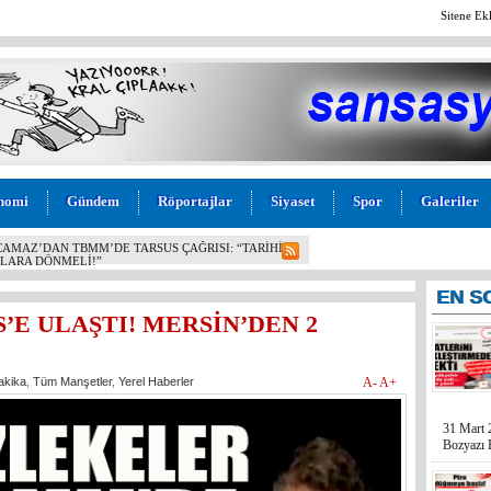
Sitene Ek
nomi
Gündem
Röportajlar
Siyaset
Spor
Galeriler
SU! BOZYAZI BELEDİYE BAŞKANI MUSTAFA
ESİ AÇIKLANDI: “VAATLER SIFIR ÇEKTİ”
EN
S
E ULAŞTI! MERSİN’DEN 2
akika
,
Tüm Manşetler
,
Yerel Haberler
A-
A+
31 Mart 
Bozyazı B