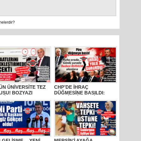
nelerdir?
N ÜNİVERSİTE TEZ
CHP’DE İHRAÇ
USU! BOZYAZI
DÜĞMESİNE BASILDI:
DİYE BAŞKANI
MERSİN SİYASETİNDE
AFA ÇETİNKAYA’NIN
GÖZLER TAVIR
LLIK KARNESİ
KOYMADAN, NET DURUŞ
LANDI: “VAATLER
SERGİLEMEDEN CHP’DE
R ÇEKTİ”
KALAN 4 İSME; SEÇER,
KIŞ, ÖMÜR VE VARAL’A
ÇEVRİLDİ!
 GELİŞME… YENİ
MERSİN’İ AYAĞA