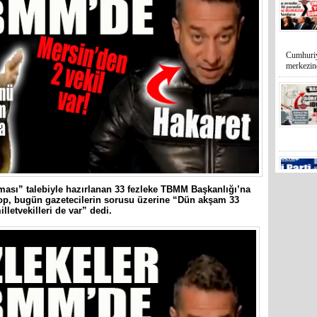
Cumhuriy
merkezin
lması” talebiyle hazırlanan 33 fezleke TBMM Başkanlığı’na
p, bugün gazetecilerin sorusu üzerine “Dün akşam 33
illetvekilleri de var” dedi.
Mersin’in