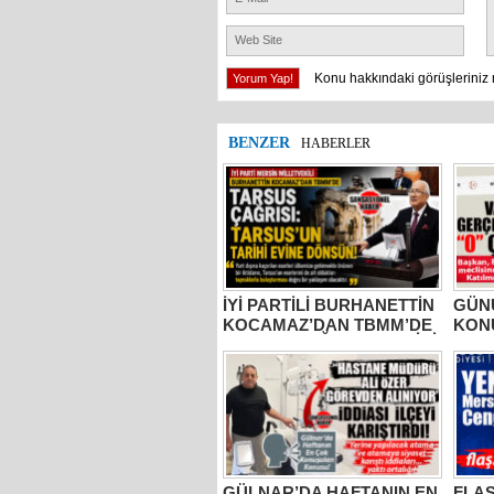
Konu hakkındaki görüşleriniz 
BENZER
HABERLER
İYİ PARTİLİ BURHANETTİN
GÜNÜ
KOCAMAZ’DAN TBMM’DE
KON
TARSUS ÇAĞRISI: “TARİHİ
BELE
ESERLER AİT OLDUĞU
MUST
TOPRAKLARA DÖNMELİ!”
2 YI
AÇIK
SIFI
GÜLNAR’DA HAFTANIN EN
FLAŞ