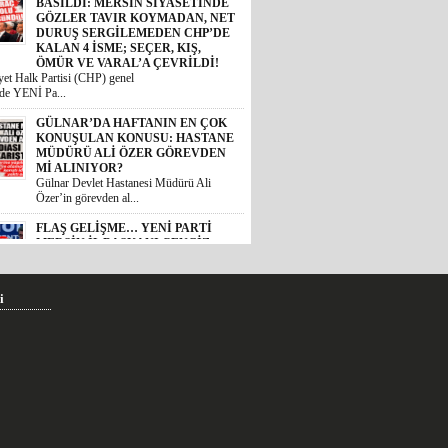
BASILDI: MERSİN SİYASETİNDE
GÖZLER TAVIR KOYMADAN, NET
DURUŞ SERGİLEMEDEN CHP’DE
KALAN 4 İSME; SEÇER, KIŞ,
ÖMÜR VE VARAL’A ÇEVRİLDİ!
et Halk Partisi (CHP) genel
de YENİ Pa...
GÜLNAR’DA HAFTANIN EN ÇOK
KONUŞULAN KONUSU: HASTANE
MÜDÜRÜ ALİ ÖZER GÖREVDEN
Mİ ALINIYOR?
Gülnar Devlet Hastanesi Müdürü Ali
Özer’in görevden al...
FLAŞ GELİŞME… YENİ PARTİ
MERSİN İL BAŞKANI CENGİZ
GÖKÇEL OLDU!
Özgür Özel genel başkanlığında
teşkilatlanma çalışmala...
i
MERSİN’İ AYAĞA KALDIRAN
VAHŞETTE FLAŞ GELİŞME:
ÇOCUĞU ACIMASIZCA DARP
EDEN SALDIRGAN ADLİYEDE!
AİLE BAKANI AÇIKLAMA YAPTI,
AK PARTİLİ KIRATLI HASTANEYE
KOŞTU, MERSİN BAROSU
HAREKETE GEÇTİ!
 Akdeniz ilçesinde bir zincir