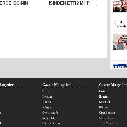
ERCE İŞÇİNİN
İŞİNDEN ETTİ? MHP
AMADIĞINI SORDU:
RAKAMLARLA SEÇER’İ
 YER İTTİFAKIN
YALANLADI!
DE! EEE, SORUN NE
KANIM?”
Cumhuriy
merkezin
anşetleri
Gazete Manşetleri
Gazete Manşetler
Giriş
Giriş
İletişim
İletişim
Kayıt Ol
Kayıt Ol
Künye
Künye
a
Örnek sayfa
Örnek sayfa
e
Sitene Ekle
Sitene Ekle
lar
Tüm Yazarlar
Tüm Yazarlar
Mersin’in