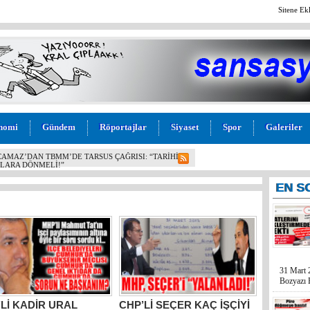
Sitene Ek
nomi
Gündem
Röportajlar
Siyaset
Spor
Galeriler
CAMAZ’DAN TBMM’DE TARSUS ÇAĞRISI: “TARİHİ
KLARA DÖNMELİ!”
EN
S
31 Mart 
Bozyazı B
Lİ KADİR URAL
CHP’Lİ SEÇER KAÇ İŞÇİYİ