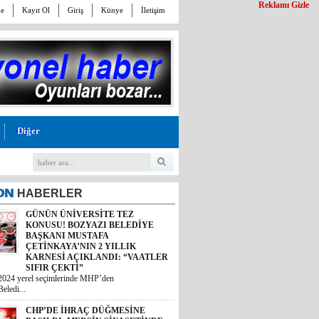
Reklamı Gizle
le
Kayıt Ol
Giriş
Künye
İletişim
Diğer
ON
HABERLER
GÜNÜN ÜNİVERSİTE TEZ
KONUSU! BOZYAZI BELEDİYE
BAŞKANI MUSTAFA
ÇETİNKAYA’NIN 2 YILLIK
KARNESİ AÇIKLANDI: “VAATLER
SIFIR ÇEKTİ”
2024 yerel seçimlerinde MHP’den
eledi...
CHP’DE İHRAÇ DÜĞMESİNE