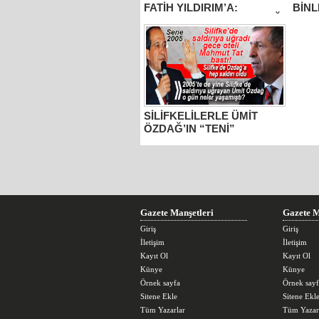
FATİH YILDIRIM’A:
BİNL
YOLSUZLUKLA SUÇLADIĞI
SOR
CHP’Lİ DÖNEMİN MHP’Lİ
“HER
MECLİS ÜYESİ MECLİSTE
ELİN
UYURKEN, BELEDİYE
BAŞ
BAŞKAN ADAYI OLAN O
MECLİS ÜYESİNE İLÇE
BAŞKANI OLARAK UYARIN
OLDU MU?
SİLİFKELİLERLE ÜMİT
ÖZDAĞ’IN “TENİ”
UYUŞMADI! 12 YILDA 2
SALDIRI…
Gazete Manşetleri
Gazete M
Giriş
Giriş
İletişim
İletişim
Kayıt Ol
Kayıt Ol
Künye
Künye
Örnek sayfa
Örnek sayf
Sitene Ekle
Sitene Ekl
Tüm Yazarlar
Tüm Yazar