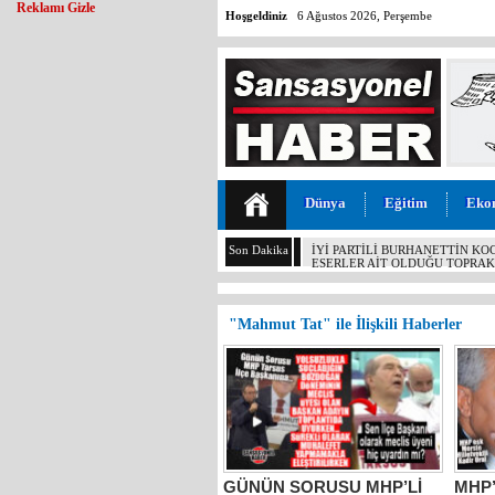
Reklamı Gizle
Hoşgeldiniz
6 Ağustos 2026, Perşembe
Dünya
Eğitim
Eko
Son Dakika
İYİ PARTİLİ BURHANETTİN KO
ESERLER AİT OLDUĞU TOPRA
"Mahmut Tat" ile İlişkili Haberler
GÜNÜN SORUSU MHP’Lİ
MHP’