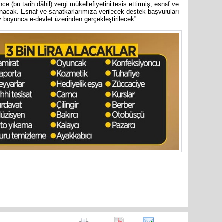
e (bu tarih dâhil) vergi mükellefiyetini tesis ettirmiş, esnaf ve
lanacak. Esnaf ve sanatkarlarımıza verilecek destek başvuruları
y boyunca e-devlet üzerinden gerçekleştirilecek”
are