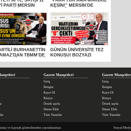
İYİ PARTİ MERSİN
KESİN!” MERSİN’DE
ETVEKİLİ
GÜMRÜKTE SKANDAL
HANETTİN
YAZIŞMALAR!
AMAZ’DAN İKTİDARA
M” TEPKİSİ: “BU
R VİCDANSIZLIK
AYIN!”
PARTİLİ BURHANETTİN
GÜNÜN ÜNİVERSİTE TEZ
AMAZ’DAN TBMM’DE
KONUSU! BOZYAZI
US ÇAĞRISI: “TARİHİ
BELEDİYE BAŞKANI
RLER AİT OLDUĞU
MUSTAFA ÇETİNKAYA’NIN
RAKLARA DÖNMELİ!”
2 YILLIK KARNESİ
AÇIKLANDI: “VAATLER
anşetleri
Gazete Manşetleri
Gazete Manşetler
SIFIR ÇEKTİ”
Giriş
Giriş
İletişim
İletişim
Kayıt Ol
Kayıt Ol
Künye
Künye
a
Örnek sayfa
Örnek sayfa
e
Sitene Ekle
Sitene Ekle
lar
Tüm Yazarlar
Tüm Yazarlar
zinsiz ve kaynak gösterilmeden yayınlanamaz.
Sosyal Medy