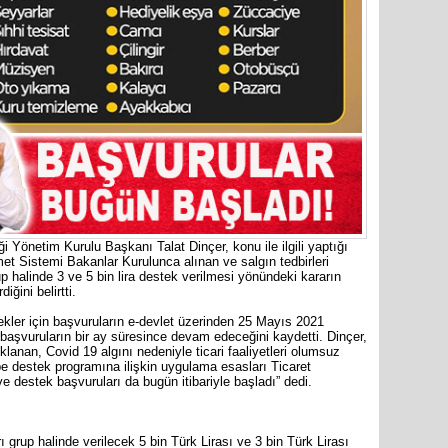
Cumhuriy
merkezin
i Yönetim Kurulu Başkanı Talat Dinçer, konu ile ilgili yaptığı
 Sistemi Bakanlar Kurulunca alınan ve salgın tedbirleri
up halinde 3 ve 5 bin lira destek verilmesi yönündeki kararın
ğini belirtti.
ekler için başvuruların e-devlet üzerinden 25 Mayıs 2021
e başvuruların bir ay süresince devam edeceğini kaydetti. Dinçer,
anan, Covid 19 algını nedeniyle ticari faaliyetleri olumsuz
be destek programına ilişkin uygulama esasları Ticaret
ve destek başvuruları da bugün itibariyle başladı” dedi.
Mersin’in
markette 
ı grup halinde verilecek 5 bin Türk Lirası ve 3 bin Türk Lirası