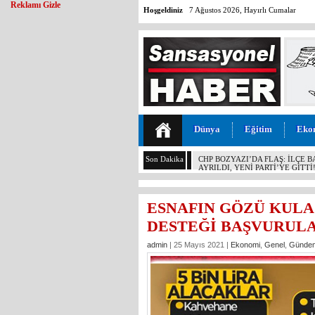
Reklamı Gizle
Hoşgeldiniz
7 Ağustos 2026, Hayırlı Cumalar
Dünya
Eğitim
Eko
Son Dakika
MALİYETİ 30 TL, SATIŞI 11 T
KOCAMAZ’DAN İKTİDARA “ÜZÜ
YAPMAYIN!”
ESNAFIN GÖZÜ KULA
DESTEĞİ BAŞVURULA
admin
| 25 Mayıs 2021 |
Ekonomi
,
Genel
,
Günde