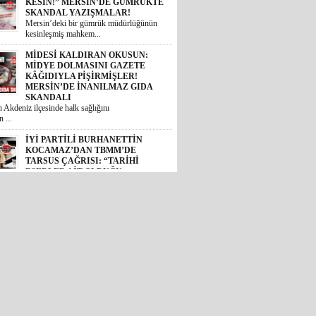
MİDESİ KALDIRAN OKUSUN:
MİDYE DOLMASINI GAZETE
KÂĞIDIYLA PİŞİRMİŞLER!
MERSİN’DE İNANILMAZ GIDA
SKANDALI
 Akdeniz ilçesinde halk sağlığını
 ...
İYİ PARTİLİ BURHANETTİN
KOCAMAZ’DAN TBMM’DE
TARSUS ÇAĞRISI: “TARİHİ
ESERLER AİT OLDUĞU
TOPRAKLARA DÖNMELİ!”
 Mersin Milletvekili Burhanettin
, TBM...
GÜNÜN ÜNİVERSİTE TEZ
KONUSU! BOZYAZI BELEDİYE
BAŞKANI MUSTAFA
ÇETİNKAYA’NIN 2 YILLIK
KARNESİ AÇIKLANDI: “VAATLER
SIFIR ÇEKTİ”
2024 yerel seçimlerinde MHP’den
eledi...
CHP’DE İHRAÇ DÜĞMESİNE
BASILDI: MERSİN SİYASETİNDE
GÖZLER TAVIR KOYMADAN, NET
DURUŞ SERGİLEMEDEN CHP’DE