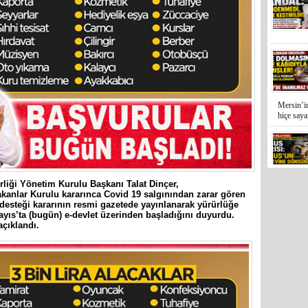
Mersin’in
hiçe sayan
İYİ Parti
Kocamaz
rliği Yönetim Kurulu Başkanı Talat Dinçer,
anlar Kurulu kararınca Covid 19 salgınından zarar gören
 desteği kararının resmi gazetede yayınlanarak yürürlüğe
Mayıs’ta (bugün) e-devlet üzerinden başladığını duyurdu.
açıklandı.
31 Mart 
Bozyazı B