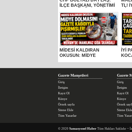
İLÇE BAŞKANI, YÖNETİMİ
TL! 
VE MECLİS ÜYELERİ
MİLL
PARTİDEN AYRILDI, YENİ
BUR
PARTİ’YE GİTTİ!
KOC
“ÜZÜ
KADA
YAPM
MİDESİ KALDIRAN
İYİ 
OKUSUN: MİDYE
KOC
DOLMASINI GAZETE
TARS
KÂĞIDIYLA PİŞİRMİŞLER!
ESE
MERSİN’DE İNANILMAZ
TOP
GIDA SKANDALI
Gazete Manşetleri
Gazete M
Giriş
Giriş
İletişim
İletişim
Kayıt Ol
Kayıt Ol
Künye
Künye
Örnek sayfa
Örnek sayf
Sitene Ekle
Sitene Ekl
Tüm Yazarlar
Tüm Yazar
© 2020
Sansasyonel Haber
Tüm Hakları Saklıdır ~ İ