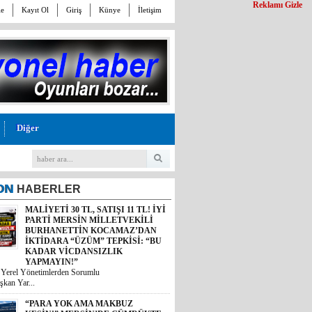
Reklamı Gizle
le
Kayıt Ol
Giriş
Künye
İletişim
Diğer
ON
HABERLER
MALİYETİ 30 TL, SATIŞI 11 TL! İYİ
PARTİ MERSİN MİLLETVEKİLİ
BURHANETTİN KOCAMAZ’DAN
İKTİDARA “ÜZÜM” TEPKİSİ: “BU
KADAR VİCDANSIZLIK
YAPMAYIN!”
“PARA YOK AMA MAKBUZ
i Yerel Yönetimlerden Sorumlu
KESİN!” MERSİN’DE GÜMRÜKTE
şkan Yar...
SKANDAL YAZIŞMALAR!
Mersin’deki bir gümrük müdürlüğünün
kesinleşmiş mahkem...