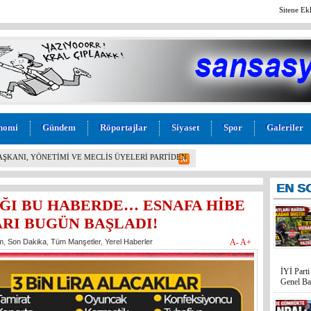
Sitene Ek
nomi
Gündem
Röportajlar
Siyaset
Spor
Galeriler
L! İYİ PARTİ MERSİN MİLLETVEKİLİ BURHANETTİN
M” TEPKİSİ: “BU KADAR VİCDANSIZLIK
EN
S
ĞI BU HABERDE… ESNAFA HİBE
RI BUGÜN BAŞLADI!
m
,
Son Dakika
,
Tüm Manşetler
,
Yerel Haberler
A-
A+
İYİ Part
Genel Ba