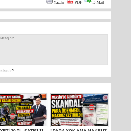
Yazdır
PDF
E-Mail
nelerdir?
YETİ 30 TL, SATIŞI 11
“PARA YOK AMA MAKBUZ