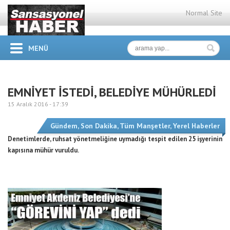
Normal Site
MENÜ
EMNİYET İSTEDİ, BELEDİYE MÜHÜRLEDİ
15 Aralık 2016 -
17:39
Gündem
,
Son Dakika
,
Tüm Manşetler
,
Yerel Haberler
Denetimlerde, ruhsat yönetmeliğine uymadığı tespit edilen 25 işyerinin
kapısına mühür vuruldu.