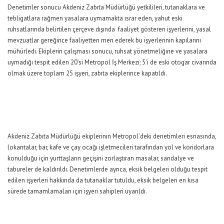
Denetimler sonucu Akdeniz Zabıta Müdürlüğü yetkilileri, tutanaklara ve
tebligatlara rağmen yasalara uymamakta ısrar eden, yahut eski
ruhsatlarında belirtilen çerçeve dışında faaliyet gösteren işyerlerini, yasal
mevzuatlar gereğince faaliyetten men ederek bu işyerlerinin kapılarını
mühürledi. Ekiplerin çalışması sonucu, ruhsat yönetmeliğine ve yasalara
uymadığı tespit edilen 20’si Metropol İş Merkezi; 5’i de eski otogar civarında
olmak üzere toplam 25 işyeri, zabıta ekiplerince kapatıldı.
Akdeniz Zabıta Müdürlüğü ekiplerinin Metropol’deki denetimleri esnasında,
lokantalar, bar, kafe ve çay ocağı işletmecileri tarafından yol ve koridorlara
konulduğu için yurttaşların geçişini zorlaştıran masalar, sandalye ve
tabureler de kaldırıldı. Denetimlerde ayrıca, eksik belgeleri olduğu tespit
edilen işyerleri hakkında da tutanaklar tutuldu, eksik belgeleri en kısa
sürede tamamlamaları için işyeri sahipleri uyarıldı.