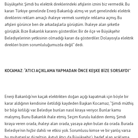
Büyükşehir. Şimdi bu elektrik direklerindeki afişlerin iznini biz vermedik. Bu
kararı Türkiye genelinde Enerji Bakanlığı almış ve yurt genelindeki elektrik
direklerini reklam amaçlı ihaleye vermek suretiyle reklama açmış. Bu
afişleri görünce ben de arkadaşlarla görüştüm. İhaleye alan şirketle
görüştük. Bize Bakanlık kararını gösterdiler. Bir de ilçe ve Büyükşehir
Belediyelerinin yetkisinin olmadığı kararı da gösterdiler. Dolayısıyla elektrik
direkleri bizim sorumluluğumuzda değil” dedi.
KOCAMAZ: “ATICI AÇIKLAMA YAPMADAN ÖNCE KEŞKE BİZE SORSAYDI”
Enerji Bakanlığı’nın kaçak elektrikten doğan açığı kapatmak için böyle bir
karar aldığının kendisine iletildiği kaydeden Başkan Kocamaz, “Şimdi müthiş
bir bilgi kirliliği var. Belediye bunları nasıl kiraya veriyor. Bunlar kamu
malıymış. Bunu Bakanlık ihale etmiş. Seçim Kurulu kaldırın demiş. Şimdi
kiraya veren orada, ihaleyi alan orada, yasaya aykırı bulan da orada. Burada
Belediye’nin hiçbir dahili ve etkisi yok. Sorumlusu kimse ve bir yanlış varsa
bu muhataplar düzeltsin. Aytuğ Atıcı da Büyükşehir’i, hedef alan açıklama