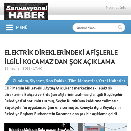
Normal Site
MENÜ
ELEKTRİK DİREKLERİNDEKİ AFİŞLERLE
İLGİLİ KOCAMAZ’DAN ŞOK AÇIKLAMA
18 Haziran 2018 -
17:40
Gündem
,
Siyaset
,
Son Dakika
,
Tüm Manşetler
,
Yerel Haberler
CHP Mersin Milletvekili Aytuğ Atıcı, kent merkezindeki elektrik
direklerine Bahçeli ve Erdoğan afişlerinin asılmasıyla ilgili Büyükşehir
Belediyesi’ni sorumlu tutmuş, Seçim Kurulu’nun kaldırma talimatını
Büyükşehir’in uygulamadığını öne sürmüştü. Konuyla ilgili Büyükşehir
Belediye Başkanı Burhanettin Kocamaz’dan şok bir açıklama geldi.