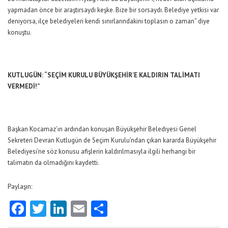
yapmadan önce bir araştırsaydı keşke. Bize bir sorsaydı. Belediye yetkisi var
deniyorsa, ilçe belediyeleri kendi sınırlarındakini toplasın o zaman” diye
konuştu.
KUTLUGÜN: “SEÇİM KURULU BÜYÜKŞEHİR’E KALDIRIN TALİMATI
VERMEDİ!”
Başkan Kocamaz’ın ardından konuşan Büyükşehir Belediyesi Genel
Sekreteri Devran Kutlugün de Seçim Kurulu’ndan çıkan kararda Büyükşehir
Belediyesi’ne söz konusu afişlerin kaldırılmasıyla ilgili herhangi bir
talimatın da olmadığını kaydetti.
Paylaşın:
Facebook
Twitter
LinkedIn
Email
Share