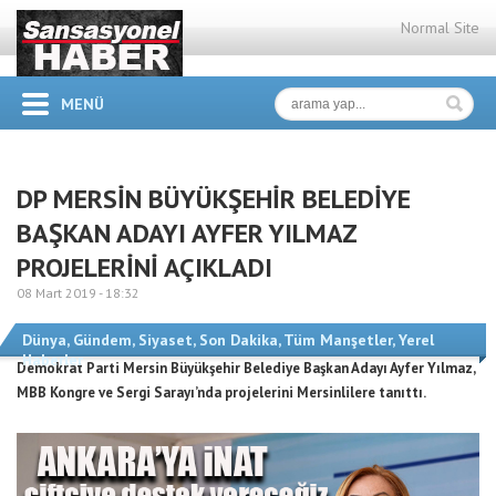
Normal Site
MENÜ
DP MERSİN BÜYÜKŞEHİR BELEDİYE
BAŞKAN ADAYI AYFER YILMAZ
PROJELERİNİ AÇIKLADI
08 Mart 2019 -
18:32
Dünya
,
Gündem
,
Siyaset
,
Son Dakika
,
Tüm Manşetler
,
Yerel
Haberler
Demokrat Parti Mersin Büyükşehir Belediye Başkan Adayı Ayfer Yılmaz,
MBB Kongre ve Sergi Sarayı’nda projelerini Mersinlilere tanıttı.