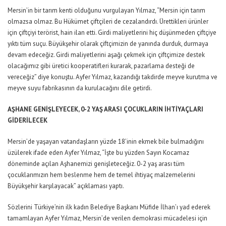
Mersin’in bir tarım kenti olduğunu vurgulayan Yılmaz, “Mersin için tarım
olmazsa olmaz. Bu Hükümet çiftçileri de cezalandırdı. Ürettikleri ürünler
için çiftçiyi terörist, hain ilan etti. Girdi maliyetlerini hiç düşünmeden çiftçiye
yıktı tüm suçu. Büyükşehir olarak çiftçimizin de yanında durduk, durmaya
devam edeceğiz. Girdi maliyetlerini aşağı çekmek için çiftçimize destek
olacağımız gibi üretici kooperatifleri kurarak, pazarlama desteği de
vereceğiz” diye konuştu. Ayfer Yılmaz, kazandığı takdirde meyve kurutma ve
meyve suyu fabrikasının da kurulacağını dile getirdi.
AŞHANE GENİŞLEYECEK, 0-2 YAŞ ARASI ÇOCUKLARIN İHTİYAÇLARI
GİDERİLECEK
Mersin’de yaşayan vatandaşların yüzde 18’inin ekmek bile bulmadığını
üzülerek ifade eden Ayfer Yılmaz, “İşte bu yüzden Sayın Kocamaz
döneminde açılan Aşhanemizi genişleteceğiz. 0-2 yaş arası tüm
çocuklarımızın hem beslenme hem de temel ihtiyaç malzemelerini
Büyükşehir karşılayacak” açıklaması yaptı.
Sözlerini Türkiye’nin ilk kadın Belediye Başkanı Müfide İlhan’ı yad ederek
tamamlayan Ayfer Yılmaz, Mersin’de verilen demokrasi mücadelesi için