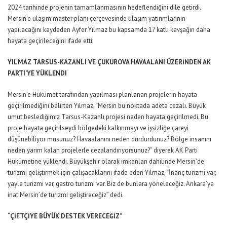
2024 tarihinde projenin tamamlanmasının hedeflendiğini dile getirdi.
Mersin’e ulaşım master planı çerçevesinde ulaşım yatırımlarının
yapılacağını kaydeden Ayfer Yılmaz bu kapsamda 17 katlı kavşağın daha
hayata geçirileceğini ifade etti.
YILMAZ TARSUS-KAZANLI VE ÇUKUROVA HAVAALANI ÜZERİNDEN AK
PARTİ’YE YÜKLENDİ
Mersin’e Hükümet tarafından yapılması planlanan projelerin hayata
geçirilmediğini belirten Yılmaz, “Mersin bu noktada adeta cezalı. Büyük
umut beslediğimiz Tarsus-Kazanlı projesi neden hayata geçirilmedi. Bu
proje hayata geçirilseydi bölgedeki kalkınmayı ve işsizliğe çareyi
düşünebiliyor musunuz? Havaalanını neden durdurdunuz? Bölge insanını
neden yarım kalan projelerle cezalandırıyorsunuz?” diyerek AK Parti
Hükümetine yüklendi. Büyükşehir olarak imkanları dahilinde Mersin’de
turizmi geliştirmek için çalışacaklarını ifade eden Yılmaz, “İnanç turizmi var,
yayla turizmi var, gastro turizmi var. Biz de bunlara yöneleceğiz. Ankara’ya
inat Mersin’de turizmi geliştireceğiz” dedi.
“ÇİFTÇİYE BÜYÜK DESTEK VERECEĞİZ”