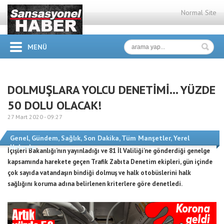
Normal Site
MENÜ
DOLMUŞLARA YOLCU DENETİMİ… YÜZDE
50 DOLU OLACAK!
27 Mart 2020 -
09:27
Genel
,
Gündem
,
Sağlık
,
Son Dakika
,
Tüm Manşetler
,
Yerel
Haberler
İçişleri Bakanlığı’nın yayınladığı ve 81 İl Valiliği’ne gönderdiği genelge
kapsamında harekete geçen Trafik Zabıta Denetim ekipleri, gün içinde
çok sayıda vatandaşın bindiği dolmuş ve halk otobüslerini halk
sağlığını koruma adına belirlenen kriterlere göre denetledi.