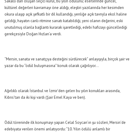
Sakallı’dan oluşan seçici kurul, bu yılın ödülünü; eserlerinde güncel,
kültürel değerleri kavramayı öne aldığı, eleştiri yazılarında her kesimden
okura ulaşıp açık şefkatli bir dil kullandığı, yenliğe açık tavrıyla ekol haline
geldiği, hayatın canlı ritmine sanatı katabildiği, yeni olanın değerini, eski
unutulmuş olanla bağlantı kurarak işaretlediği, edebi hafızayı güncellediği
gerekçesiyle Doğan Hızlan’a verdi.
“Mersin, sanata ve sanatçıya desteğini sürdürecek” anlayışıyla, birçok şair ve
yazar da bu “ödül buluşmasına” konuk olarak çağrılıyor…
Ağırlıklı olarak İstanbul ve İzmir’den gelen bu yılın konukları arasında,
Kıbrıs’tan da iki kişi vardı (Şair Emel Kaya ve ben).
Ödül töreninde ilk konuşmayı yapan Celal Soycan’ın şu sözleri, Mersin’de
edebiyata verilen önemi anlatıyordu: “10. Yılın ödülü anlamlı bir