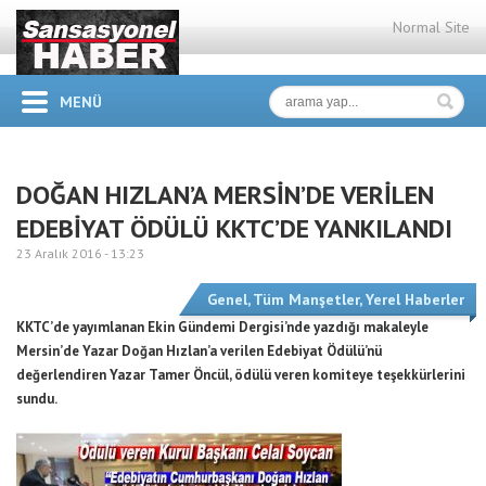
Normal Site
MENÜ
DOĞAN HIZLAN’A MERSİN’DE VERİLEN
EDEBİYAT ÖDÜLÜ KKTC’DE YANKILANDI
23 Aralık 2016 -
13:23
Genel
,
Tüm Manşetler
,
Yerel Haberler
KKTC’de yayımlanan Ekin Gündemi Dergisi’nde yazdığı makaleyle
Mersin’de Yazar Doğan Hızlan’a verilen Edebiyat Ödülü’nü
değerlendiren Yazar Tamer Öncül, ödülü veren komiteye teşekkürlerini
sundu.