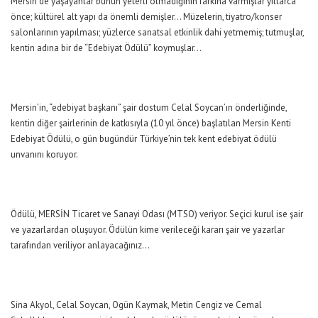
Mersin’de yaşayanlar bunun yeterli olmadığının farkına varmışlar yıllarca
önce; kültürel alt yapı da önemli demişler… Müzelerin, tiyatro/konser
salonlarının yapılması; yüzlerce sanatsal etkinlik dahi yetmemiş; tutmuşlar,
kentin adına bir de “Edebiyat Ödülü” koymuşlar…
Mersin’in, “edebiyat başkanı” şair dostum Celal Soycan’ın önderliğinde,
kentin diğer şairlerinin de katkısıyla (10 yıl önce) başlatılan Mersin Kenti
Edebiyat Ödülü, o gün bugündür Türkiye’nin tek kent edebiyat ödülü
unvanını koruyor.
Ödülü, MERSİN Ticaret ve Sanayi Odası (MTSO) veriyor. Seçici kurul ise şair
ve yazarlardan oluşuyor. Ödülün kime verileceği kararı şair ve yazarlar
tarafından veriliyor anlayacağınız…
Sina Akyol, Celal Soycan, Ogün Kaymak, Metin Cengiz ve Cemal