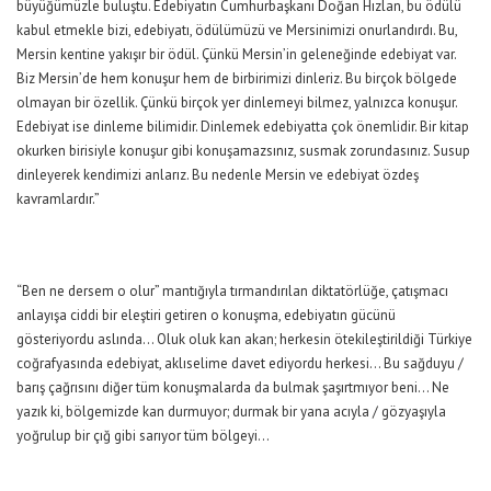
büyüğümüzle buluştu. Edebiyatın Cumhurbaşkanı Doğan Hızlan, bu ödülü
kabul etmekle bizi, edebiyatı, ödülümüzü ve Mersinimizi onurlandırdı. Bu,
Mersin kentine yakışır bir ödül. Çünkü Mersin’in geleneğinde edebiyat var.
Biz Mersin’de hem konuşur hem de birbirimizi dinleriz. Bu birçok bölgede
olmayan bir özellik. Çünkü birçok yer dinlemeyi bilmez, yalnızca konuşur.
Edebiyat ise dinleme bilimidir. Dinlemek edebiyatta çok önemlidir. Bir kitap
okurken birisiyle konuşur gibi konuşamazsınız, susmak zorundasınız. Susup
dinleyerek kendimizi anlarız. Bu nedenle Mersin ve edebiyat özdeş
kavramlardır.”
“Ben ne dersem o olur” mantığıyla tırmandırılan diktatörlüğe, çatışmacı
anlayışa ciddi bir eleştiri getiren o konuşma, edebiyatın gücünü
gösteriyordu aslında… Oluk oluk kan akan; herkesin ötekileştirildiği Türkiye
coğrafyasında edebiyat, aklıselime davet ediyordu herkesi… Bu sağduyu /
barış çağrısını diğer tüm konuşmalarda da bulmak şaşırtmıyor beni… Ne
yazık ki, bölgemizde kan durmuyor; durmak bir yana acıyla / gözyaşıyla
yoğrulup bir çığ gibi sarıyor tüm bölgeyi…