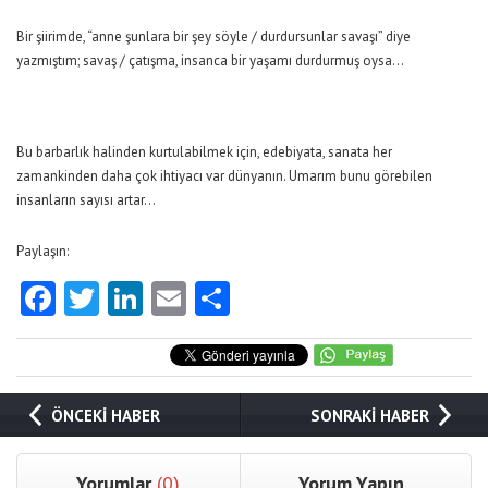
Bir şiirimde, “anne şunlara bir şey söyle / durdursunlar savaşı” diye
yazmıştım; savaş / çatışma, insanca bir yaşamı durdurmuş oysa…
Bu barbarlık halinden kurtulabilmek için, edebiyata, sanata her
zamankinden daha çok ihtiyacı var dünyanın. Umarım bunu görebilen
insanların sayısı artar…
Paylaşın:
Facebook
Twitter
LinkedIn
Email
Share
ÖNCEKİ HABER
SONRAKİ HABER
Yorumlar
(0)
Yorum Yapın