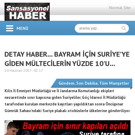
Normal Site
MENÜ
DETAY HABER… BAYRAM İÇİN SURİYE’YE
GİDEN MÜLTECİLERİN YÜZDE 10’U…
20 Haziran 2017 -
02:17
Gündem
,
Son Dakika
,
Tüm Manşetler
Kilis İl Emniyet Müdürlüğü ve İl Jandarma Komutanlığı ekipleri
nezaretinde sınır kapısına giden Suriyeliler, Göç İdaresi İl Müdürlüğü
tarafından kurulan merkezde kayıtları yapıldıktan sonra Öncüpınar
Gümrük Sahası’ndaki Suriye plakalı otobüslerle ülkelerine gönderiliyor.