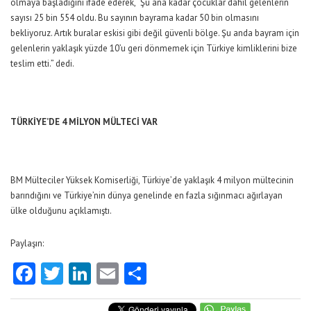
olmaya başladığını ifade ederek, “Şu ana kadar çocuklar dahil gelenlerin
sayısı 25 bin 554 oldu. Bu sayının bayrama kadar 50 bin olmasını
bekliyoruz. Artık buralar eskisi gibi değil güvenli bölge. Şu anda bayram için
gelenlerin yaklaşık yüzde 10’u geri dönmemek için Türkiye kimliklerini bize
teslim etti.” dedi.
TÜRKİYE’DE 4 MİLYON MÜLTECİ VAR
BM Mülteciler Yüksek Komiserliği, Türkiye’de yaklaşık 4 milyon mültecinin
barındığını ve Türkiye’nin dünya genelinde en fazla sığınmacı ağırlayan
ülke olduğunu açıklamıştı.
Paylaşın:
Facebook
Twitter
LinkedIn
Email
Share