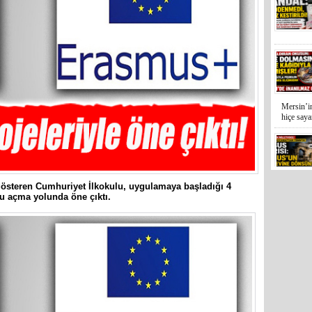
Mersin’in
hiçe sayan
İYİ Parti
Kocamaz
t gösteren Cumhuriyet İlkokulu, uygulamaya başladığı 4
31 Mart 
u açma yolunda öne çıktı.
Bozyazı B
Cumhuriy
merkezin