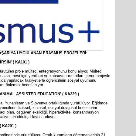
İYİ Part
Genel Ba
BAŞARIYA UYGULANAN ERASMUS PROJELERİ:
RSİN’ ( KA101 )
ürütülen proje mülteci entegrasyonunu konu alıyor. Mülteci
im alabilmesi için yenilikçi ve kapsayıcı metotları içeren projeyle
da yapılacak faaliyetlerle öğrencilerin sosyal uyumunu
ını önlemek hedefleniyor.
ANIMAL ASSISTED EDUCATION’ ( KA229 )
ya, Yunanistan ve Slovenya ortaklığında yürütülüyor. Eğitimde
cilerin fiziksel, zihinsel, sosyal-duygusal becerilerini
yacı olan, özgüven eksikliği, hiperaktivite, konsantrasyon
aliyetleri oldukça faydalı oluyor.
 KA201 )
oordinesinde yürütülüyor. Ortak kurumların öğretmenlerinin 21.