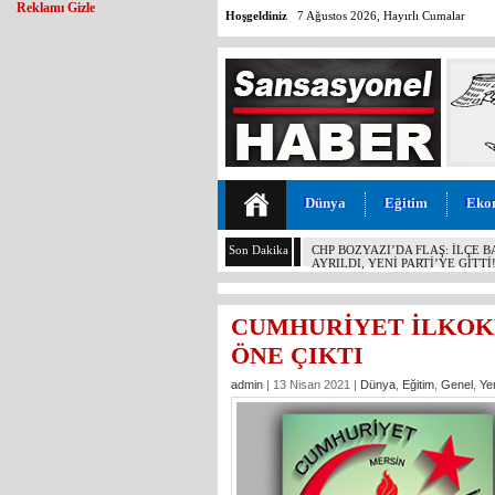
Reklamı Gizle
Hoşgeldiniz
7 Ağustos 2026, Hayırlı Cumalar
Dünya
Eğitim
Eko
Son Dakika
MALİYETİ 30 TL, SATIŞI 11 T
KOCAMAZ’DAN İKTİDARA “ÜZÜ
YAPMAYIN!”
CUMHURİYET İLKOK
ÖNE ÇIKTI
admin
| 13 Nisan 2021 |
Dünya
,
Eğitim
,
Genel
,
Ye