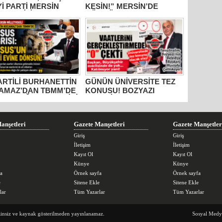
İYİ PARTİ MERSİN
KESİN!” MERSİN’DE
ETVEKİLİ
GÜMRÜKTE SKANDAL
HANETTİN
YAZIŞMALAR!
AMAZ’DAN İKTİDARA
M” TEPKİSİ: “BU
R VİCDANSIZLIK
AYIN!”
PARTİLİ BURHANETTİN
GÜNÜN ÜNİVERSİTE TEZ
AMAZ’DAN TBMM’DE
KONUSU! BOZYAZI
US ÇAĞRISI: “TARİHİ
BELEDİYE BAŞKANI
RLER AİT OLDUĞU
MUSTAFA ÇETİNKAYA’NIN
RAKLARA DÖNMELİ!”
2 YILLIK KARNESİ
AÇIKLANDI: “VAATLER
anşetleri
Gazete Manşetleri
Gazete Manşetler
SIFIR ÇEKTİ”
Giriş
Giriş
İletişim
İletişim
Kayıt Ol
Kayıt Ol
Künye
Künye
a
Örnek sayfa
Örnek sayfa
e
Sitene Ekle
Sitene Ekle
lar
Tüm Yazarlar
Tüm Yazarlar
zinsiz ve kaynak gösterilmeden yayınlanamaz.
Sosyal Medy