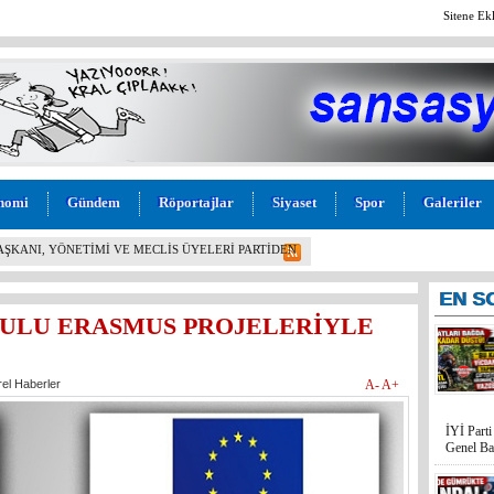
Sitene Ek
nomi
Gündem
Röportajlar
Siyaset
Spor
Galeriler
L! İYİ PARTİ MERSİN MİLLETVEKİLİ BURHANETTİN
M” TEPKİSİ: “BU KADAR VİCDANSIZLIK
EN
S
ULU ERASMUS PROJELERİYLE
rel Haberler
A-
A+