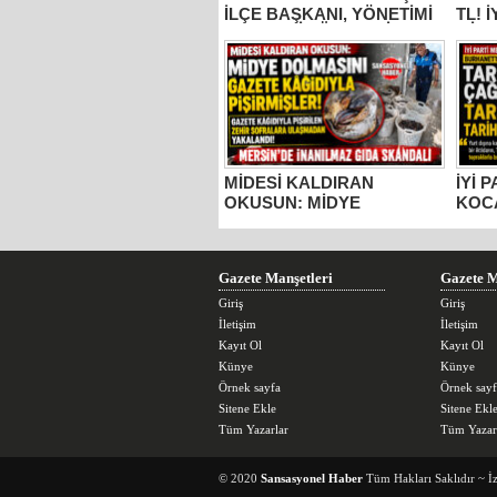
İLÇE BAŞKANI, YÖNETİMİ
TL! 
VE MECLİS ÜYELERİ
MİLL
PARTİDEN AYRILDI, YENİ
BUR
PARTİ’YE GİTTİ!
KOC
“ÜZÜ
KADA
YAPM
MİDESİ KALDIRAN
İYİ 
OKUSUN: MİDYE
KOC
DOLMASINI GAZETE
TARS
KÂĞIDIYLA PİŞİRMİŞLER!
ESE
MERSİN’DE İNANILMAZ
TOP
GIDA SKANDALI
Gazete Manşetleri
Gazete M
Giriş
Giriş
İletişim
İletişim
Kayıt Ol
Kayıt Ol
Künye
Künye
Örnek sayfa
Örnek sayf
Sitene Ekle
Sitene Ekl
Tüm Yazarlar
Tüm Yazar
© 2020
Sansasyonel Haber
Tüm Hakları Saklıdır ~ İ