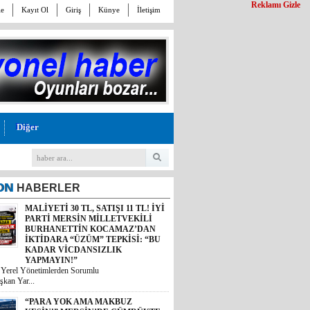
Reklamı Gizle
le
Kayıt Ol
Giriş
Künye
İletişim
Diğer
ON
HABERLER
“PARA YOK AMA MAKBUZ
KESİN!” MERSİN’DE GÜMRÜKTE
SKANDAL YAZIŞMALAR!
Mersin’deki bir gümrük müdürlüğünün
kesinleşmiş mahkem...
MİDESİ KALDIRAN OKUSUN:
MİDYE DOLMASINI GAZETE
KÂĞIDIYLA PİŞİRMİŞLER!
MERSİN’DE İNANILMAZ GIDA