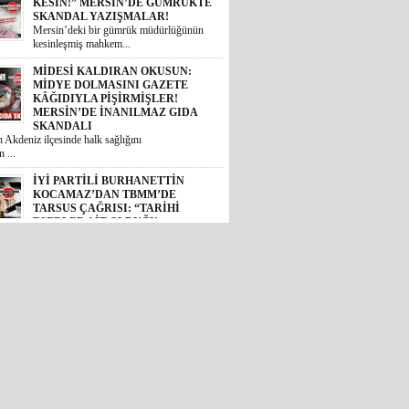
SKANDALI
 Akdeniz ilçesinde halk sağlığını
 ...
İYİ PARTİLİ BURHANETTİN
KOCAMAZ’DAN TBMM’DE
TARSUS ÇAĞRISI: “TARİHİ
ESERLER AİT OLDUĞU
TOPRAKLARA DÖNMELİ!”
 Mersin Milletvekili Burhanettin
, TBM...
GÜNÜN ÜNİVERSİTE TEZ
KONUSU! BOZYAZI BELEDİYE
BAŞKANI MUSTAFA
ÇETİNKAYA’NIN 2 YILLIK
KARNESİ AÇIKLANDI: “VAATLER
SIFIR ÇEKTİ”
2024 yerel seçimlerinde MHP’den
eledi...
CHP’DE İHRAÇ DÜĞMESİNE
BASILDI: MERSİN SİYASETİNDE
GÖZLER TAVIR KOYMADAN, NET
DURUŞ SERGİLEMEDEN CHP’DE
KALAN 4 İSME; SEÇER, KIŞ,
ÖMÜR VE VARAL’A ÇEVRİLDİ!
et Halk Partisi (CHP) genel
de YENİ Pa...