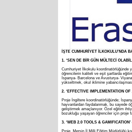
İŞTE CUMHURİYET İLKOKULU’NDA 
1. ‘SEN DE BİR GÜN MÜLTECİ OLABİLİ
Cumhuriyet İlkokulu koordinatörlüğünde y
öğrencilerin kaliteli ve eşit şartlarda eğit
İspanya- Barcelona ve Avusturya- Viyana’
yükseltmek, okul iklimine yabancılaşmas
2. ‘EFFECTIVE IMPLEMENTATION OF 
Proje İngiltere koordinatörlüğünde; İspan
hayvanlardan faydalanmak, bu sayede öğren
geliştirmek amaçlanıyor. Özel eğitim ihti
bozukluğu yaşayan öğrenciler için proje fa
3. ‘WEB 2.0 TOOLS & GAMIFICATION’ (
Proje, Mersin İl Milli Eğitim Müdürlüğü k