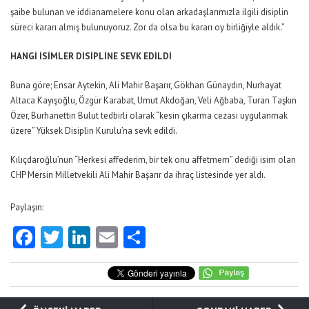
şaibe bulunan ve iddianamelere konu olan arkadaşlarımızla ilgili disiplin
süreci kararı almış bulunuyoruz. Zor da olsa bu kararı oy birliğiyle aldık.”
HANGİ İSİMLER DİSİPLİNE SEVK EDİLDİ
Buna göre; Ensar Aytekin, Ali Mahir Başarır, Gökhan Günaydın, Nurhayat
Altaca Kayışoğlu, Özgür Karabat, Umut Akdoğan, Veli Ağbaba, Turan Taşkın
Özer, Burhanettin Bulut tedbirli olarak “kesin çıkarma cezası uygulanmak
üzere” Yüksek Disiplin Kurulu’na sevk edildi.
Kılıçdaroğlu’nun “Herkesi affederim, bir tek onu affetmem” dediği isim olan
CHP Mersin Milletvekili Ali Mahir Başarır da ihraç listesinde yer aldı.
Paylaşın:
Facebook
Twitter
LinkedIn
Email
Share