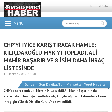
Normal Site
MENÜ
CHP’Yİ İYİCE KARIŞTIRACAK HAMLE:
KILIÇDAROĞLU MYK’YI TOPLADI, ALİ
MAHİR BAŞARIR VE 8 İSİM DAHA İHRAÇ
LİSTESİNDE
10 Haziran 2026 -
19:38
Gündem
,
Son Dakika
,
Tüm Manşetler
,
Yerel Haberler
CHP’de sert temizlik! Mersin Milletvekili Ali Mahir Başarır’ın da
aralarında bulunduğu 9 milletvekili, Kılıçdaroğlu’nun talimatıyla kesin
ihraç için Yüksek Disiplin Kurulu’na sevk edildi.