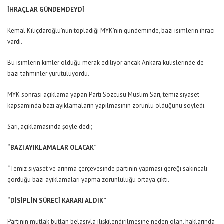
İHRAÇLAR GÜNDEMDEYDİ
Kemal Kılıçdaroğlu’nun topladığı MYK’nın gündeminde, bazı isimlerin ihracı
vardı.
Bu isimlerin kimler olduğu merak ediliyor ancak Ankara kulislerinde de
bazı tahminler yürütülüyordu.
MYK sonrası açıklama yapan Parti Sözcüsü Müslim Sarı, temiz siyaset
kapsamında bazı ayıklamaların yapılmasının zorunlu olduğunu söyledi.
Sarı, açıklamasında şöyle dedi;
“BAZI AYIKLAMALAR OLACAK”
“Temiz siyaset ve arınma çerçevesinde partinin yapması gereği sakıncalı
gördüğü bazı ayıklamaları yapma zorunluluğu ortaya çıktı.
“DİSİPLİN SÜRECİ KARARI ALDIK”
Partinin mutlak butlan belasıyla ilişkilendirilmesine neden olan, haklarında