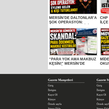
MERSİN’DE DALTONLAR’A
CHP 
ŞOK OPERASYON:
İLÇE
EYLEME GELEN 6 KİŞİ
VE M
TUTUKLANDI!
PART
PART
“PARA YOK AMA MAKBUZ
MİDE
KESİN!” MERSİN’DE
OKU
GÜMRÜKTE SKANDAL
DOL
YAZIŞMALAR!
KÂĞI
MERS
GIDA
Gazete Manşetleri
Gazete M
Giriş
Giriş
İletişim
İletişim
Kayıt Ol
Kayıt Ol
Künye
Künye
Örnek sayfa
Örnek sayf
Sitene Ekle
Sitene Ekl