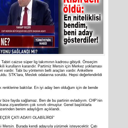
Cumhuriy
merkezin
. Tabiri caizse süper lig takımının kadrosu gibiydi. Önseçim
kili kurulların kararıdır. Partimiz Mersin için Merkez yoklaması
i vardır. Tabi bu yöntemin belli araçları vardır. Anketlere
ruldu. STK’lara, Meslek odalarına soruldu. Hepsi değerlendirildi
ik renklerine baktılar. En iyi aday ben olduğum için de bende
r bize fayda sağlamaz. Ben de bu partinin evladıyım. CHP’nin
na ziyaretlerim çok sınırlı olmuştur. Genel başlıklarla
 üzerinden benim adaylığım açıklandı.
EÇER ÇATI ADAYI OLABİLİRDİ”
si Mersin. Burada kendi adayıyla yürümek isteyecektir. Çatı