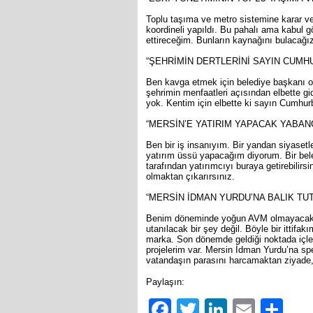
Toplu taşıma ve metro sistemine karar ve
koordineli yapıldı. Bu pahalı ama kabul g
ettireceğim. Bunların kaynağını bulacağız
“ŞEHRİMİN DERTLERİNİ SAYIN CUM
Ben kavga etmek için belediye başkanı 
şehrimin menfaatleri açısından elbette g
yok. Kentim için elbette ki sayın Cumhu
“MERSİN’E YATIRIM YAPACAK YABAN
Ben bir iş insanıyım. Bir yandan siyasetl
yatırım üssü yapacağım diyorum. Bir bel
tarafından yatırımcıyı buraya getirebilirs
olmaktan çıkarırsınız.
“MERSİN İDMAN YURDU’NA BALIK TU
Benim döneminde yoğun AVM olmayacak. Böy
utanılacak bir şey değil. Böyle bir ittif
marka. Son dönemde geldiği noktada içle
projelerim var. Mersin İdman Yurdu’na sp
vatandaşın parasını harcamaktan ziyade, 
Paylaşın:
Facebook
Twitter
LinkedIn
Email
Sh