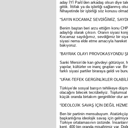
aday İYİ Parti’den arkadaş olsun diye tal
gittik. İttifak ya da işbirliği sağlanmış ol
Nihayetinde bir işbirliği söz konusu olmad
“SAYIN KOCAMAZ SEVDİĞİMİZ, SAYDI
Benim baştan beri arzu ettiğim konu CHP
adaylığı olarak çıksın. Oranın siyasi k
Kocamaz saydığımız, sevdiğimiz bir siyas
siyasi nema elde etme amacıyla hareket e
bakıyoruz.
“BAYRAK OLAYI PROVOKASYONDU Ş
Sanki Mersin’de kan gövdeyi götürüyor, he
yapılar, kültürler ve inanç grupları var.
farklı siyasi partiler biraraya geldi ve b
“UFAK-TEFEK GERGİNLİKLER OLABİLİ
Türkiye’de sosyal barışın tehlikeye düşme
olacağını bilecek tecrübeliyiz. Toplumsal
küçük oranda birtakım gerginlikler olur am
“İDEOLOJİK SAVAŞ İÇİN DEĞİL HİZM
Ben bir partinin mensubuyum. Atatürkçüy
başkanlığına ideolojik savaş için gelmiyo
Türkiye ortalamasının üstünde. İnsanların
kent. 400 bin oranda misafirimiz var. Doğ