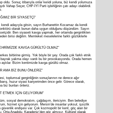
ep oldu. Sonuç itibarıyla onlar kendi yoluna, biz kendi yolumuza
saydı Vahap Seçer, CHP-İYİ Parti işbirliğinin çatı adayı olabilirdi.
ı.
ĞIMIZ BİR SİYASETÇİ”
 kendi adayıyla gitsin, sayın Burhanettin Kocamaz da kendi
onjonktörü olarak bunun daha uygun olduğunu düşündüm. Sayın
etçidir. Ben siyaseti kavga yapmak, her ortamda gerginlikten
den birisi değilim. Memleket meselelerine farklı gözlüklerle
EHRİMİZDE KAVGA GÜRÜLTÜ OLMAZ”
rkes birbirine girmiş. Yok böyle bir şey. Orada çok farklı etnik
 Bir bayrak yakma olayı vardı bu bir provokasyondu. Orada hemen
unu aştılar. Bizim kentimizde kavga gürültü olmaz.
R AMA BİZ BUNU ÖNLERİZ”
si, toplumsal gerginliğinin sonuçlarının ne derece ağır
 barış, huzur siyasi kariyerimden önce gelir. Görece olarak,
a biz bunları önleriz.
ET ETMEK İÇİN GELİYORUM”
üm, sosyal demokratım, çağdaşım, ilericiyim. Ben belediye
rum, hizmet için geliyorum. Mersin’de insanlar yoksul, işsizlik
 güvenlik endişesi var. Çok kozmopolit bir kent, göç alan bir
u, Orta Anadolu, Karadeniz’den göç almışız. Kültürel olarak