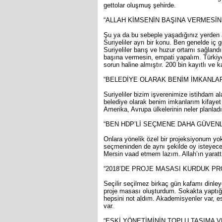
gettolar oluşmuş şehirde.
“ALLAH KİMSENİN BAŞINA VERMESİN
Şu ya da bu sebeple yaşadığınız yerden a
Suriyeliler ayrı bir konu. Ben genelde iç
Suriyeliler barış ve huzur ortamı sağlandı
başına vermesin, empati yapalım. Türki
sorun haline almıştır. 200 bin kayıtlı ve ka
“BELEDİYE OLARAK BENİM İMKANLAR
Suriyeliler bizim işverenimize istihdam ala
belediye olarak benim imkanlarım kifayet
Amerika, Avrupa ülkelerinin neler planladı
“BEN HDP’Lİ SEÇMENE DAHA GÜVENL
Onlara yönelik özel bir projeksiyonum 
seçmeninden de aynı şekilde oy isteyece
Mersin vaad etmem lazım. Allah’ın yarattı
“2018’DE PROJE MASASI KURDUK PR
Seçilir seçilmez birkaç gün kafamı dinle
proje masası oluşturdum. Sokakta yaptığı
hepsini not aldım. Akademisyenler var, e
var.
“ESKİ YÖNETİMİNİN TOPLU TAŞIMA