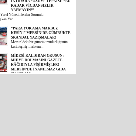
KESİN!” MERSİN’DE GÜMRÜKTE
SKANDAL YAZIŞMALAR!
Mersin’deki bir gümrük müdürlüğünün
kesinleşmiş mahkem...
MİDESİ KALDIRAN OKUSUN:
MİDYE DOLMASINI GAZETE
KÂĞIDIYLA PİŞİRMİŞLER!
MERSİN’DE İNANILMAZ GIDA
SKANDALI
 Akdeniz ilçesinde halk sağlığını
 ...
İYİ PARTİLİ BURHANETTİN
KOCAMAZ’DAN TBMM’DE
TARSUS ÇAĞRISI: “TARİHİ
ESERLER AİT OLDUĞU
TOPRAKLARA DÖNMELİ!”
 Mersin Milletvekili Burhanettin
, TBM...
GÜNÜN ÜNİVERSİTE TEZ
KONUSU! BOZYAZI BELEDİYE
BAŞKANI MUSTAFA
ÇETİNKAYA’NIN 2 YILLIK
KARNESİ AÇIKLANDI: “VAATLER
SIFIR ÇEKTİ”
2024 yerel seçimlerinde MHP’den
eledi...