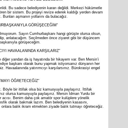
rildi. Bu sadece belediyenin kararı değildi. Merkezi hükümetle
ören bir sistem. Bu projeyi revize ederek kaldığı yerden devam
. Bunları aşmanın yollarını da bulacağız.
HURBAŞKANIYLA GÖRÜŞECEĞİM”
olmuyorum. Sayın Cumhurbaşkanı hangi görüşte olursa olsun,
idip, anlatacağım. Seçilmeden önce ziyaret gibi bir düşüncem
rbaşkanıyla görüşeceğim.
CIYI HAVAALANINDA KARŞILARIZ”
e diğer yandan da iş hayatında bir hikayem var. Ben Mersin’i
ediye başkanı olarak bunu yapmak istiyorsanız dünyanın her
iniz. Havaalanında yatırımcıyı karşılarsınız. Bürokrasiyi engel
TMAYI ÖĞRETECEĞİZ”
le bir ittifak olsa biz kamuoyuyla paylaşırız. İttifak
akımız olursa kamuoyuyla paylaşırız. Mersin İdman Yurdu bir
r acısı. Benim daha çok amatör spor kulüplere yönelik
esfik olarak bakmak lazım. Ben belediyenin kasasını,
onlara balık ikram etmekten ziyade balık tutmayı öğreteceğiz.
are