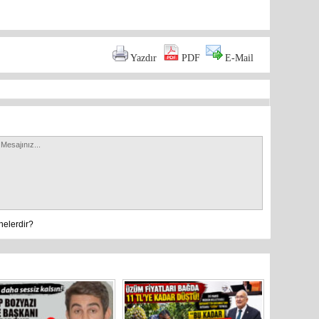
Yazdır
PDF
E-Mail
nelerdir?