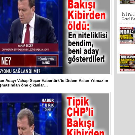
Mersin’in
hiçe sayan
an Adayı Vahap Seçer Habertürk’te Didem Aslan Yılmaz’ın
İYİ Parti
onuşmasından öne çıkanlar…
Kocamaz
31 Mart 
Bozyazı B