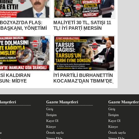
BOZYAZI’DA FLAŞ:
MALİYETİ 30 TL, SATIŞI 11
 BAŞKANI, YÖNETİMİ
TL! İYİ PARTİ MERSİN
ECLİS ÜYELERİ
MİLLETVEKİLİ
İDEN AYRILDI, YENİ
BURHANETTİN
İ’YE GİTTİ!
KOCAMAZ’DAN İKTİDARA
“ÜZÜM” TEPKİSİ: “BU
KADAR VİCDANSIZLIK
YAPMAYIN!”
Sİ KALDIRAN
İYİ PARTİLİ BURHANETTİN
SUN: MİDYE
KOCAMAZ’DAN TBMM’DE
MASINI GAZETE
TARSUS ÇAĞRISI: “TARİHİ
DIYLA PİŞİRMİŞLER!
ESERLER AİT OLDUĞU
İN’DE İNANILMAZ
TOPRAKLARA DÖNMELİ!”
 SKANDALI
anşetleri
Gazete Manşetleri
Gazete Manşetler
Giriş
Giriş
İletişim
İletişim
Kayıt Ol
Kayıt Ol
Künye
Künye
a
Örnek sayfa
Örnek sayfa
e
Sitene Ekle
Sitene Ekle