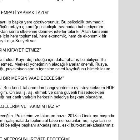
 EMPATİ YAPMAK LAZIM”
yrılıp başka yere göçüyorsunuz. Bu psikolojik travmadır.
 göçün ortaya çıkardığı psikolojik travmadan bahsediyorum.
ktan sonra ülkelerine dönmek isterler tabii ki. Allah kimsenin
ye için hem toplumsal, hem ekonomik, hem de ekonomik bir
yıt dışı Suriyeli var.
IM KİFAYET ETMEZ”
nı oldu. Kayıt dışı olduğu için daha rahat iş bulabiliyor. Bu
 etmez. Merkezi yönetiminin alacağı kararlar önemli. Rusya,
ğı, projeksiyonlarının içerisine neleri koyduğunu bilmek lazım.
İ BİR MERSİN VAAD EDECEĞİM”
yok. Ben kendi tabanımdan hangi yöntemle oy isteyeceksem HDP
ğim. Onlara iş, aş, ekmek ve daha güvenli hissedecekleri
ğı her canlı varlığın herkesin belediye başkanı olacağım.
OJELERİM VE TAKIMIM HAZIR”
yeceğim. Projelerim ve takımım hazır. 2018’in Ocak ayı başında
m çalışmalarda toplumsal talep ne, sorunları ne, isyanları ne
ski belediye başkanı arkadaşımız, eski bürokrat arkadaşlarımız
 VE METROSUNU REVİZE EDECEĞİM”