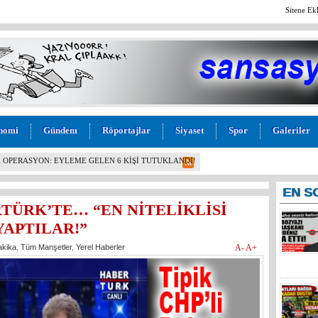
Sitene Ek
nomi
Gündem
Röportajlar
Siyaset
Spor
Galeriler
BAŞKANI, YÖNETİMİ VE MECLİS ÜYELERİ PARTİDEN
!
EN
S
RTÜRK’TE… “EN NİTELİKLİSİ
YAPTILAR!”
akika
,
Tüm Manşetler
,
Yerel Haberler
A-
A+
İYİ Part
Genel Ba