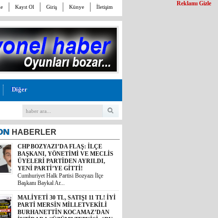
Reklamı Gizle
le
Kayıt Ol
Giriş
Künye
İletişim
Diğer
ON
HABERLER
CHP BOZYAZI’DA FLAŞ: İLÇE
MALİYETİ 30 TL, SATIŞI 11 TL! İYİ
BAŞKANI, YÖNETİMİ VE MECLİS
PARTİ MERSİN MİLLETVEKİLİ
ÜYELERİ PARTİDEN AYRILDI,
BURHANETTİN KOCAMAZ’DAN
YENİ PARTİ’YE GİTTİ!
İKTİDARA “ÜZÜM” TEPKİSİ: “BU
Cumhuriyet Halk Partisi Bozyazı İlçe
KADAR VİCDANSIZLIK
Başkanı Baykal Ar...
YAPMAYIN!”
i Yerel Yönetimlerden Sorumlu
şkan Yar...
“PARA YOK AMA MAKBUZ