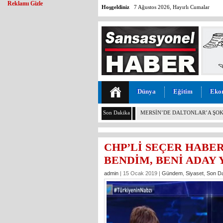
Reklamı Gizle
Hoşgeldiniz
7 Ağustos 2026, Hayırlı Cumalar
Dünya
Eğitim
Eko
Son Dakika
CHP BOZYAZI’DA FLAŞ: İLÇE 
AYRILDI, YENİ PARTİ’YE GİTTİ
CHP’Lİ SEÇER HABE
BENDİM, BENİ ADAY 
admin
| 15 Ocak 2019 |
Gündem
,
Siyaset
,
Son D