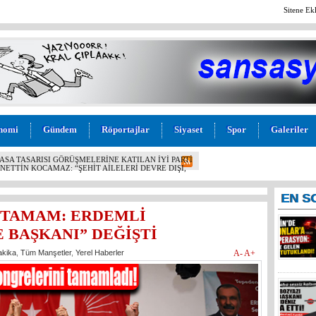
Sitene Ek
nomi
Gündem
Röportajlar
Siyaset
Spor
Galeriler
 OPERASYON: EYLEME GELEN 6 KİŞİ TUTUKLANDI!
EN
S
E TAMAM: ERDEMLİ
 BAŞKANI” DEĞİŞTİ
akika
,
Tüm Manşetler
,
Yerel Haberler
A-
A+