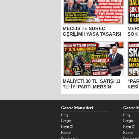
MECLİS’TE SÜREÇ
MER
GERİLİMİ! YASA TASARISI
ŞOK
GÖRÜŞMELERİNE
EYLE
KATILAN İYİ PARTİ MERSİN
TUT
MİLLETVEKİLİ
BURHANETTİN KOCAMAZ:
“ŞEHİT AİLELERİ DEVRE
DIŞI, KATİL APO
MUHATAP!”
MALİYETİ 30 TL, SATIŞI 11
“PA
TL! İYİ PARTİ MERSİN
KESİ
MİLLETVEKİLİ
GÜM
BURHANETTİN
YAZ
KOCAMAZ’DAN İKTİDARA
“ÜZÜM” TEPKİSİ: “BU
Gazete Manşetleri
Gazete M
KADAR VİCDANSIZLIK
YAPMAYIN!”
Giriş
Giriş
İletişim
İletişim
Kayıt Ol
Kayıt Ol
Künye
Künye
Örnek sayfa
Örnek sayf