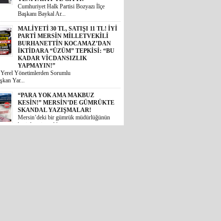
Cumhuriyet Halk Partisi Bozyazı İlçe
Başkanı Baykal Ar...
MALİYETİ 30 TL, SATIŞI 11 TL! İYİ
PARTİ MERSİN MİLLETVEKİLİ
BURHANETTİN KOCAMAZ’DAN
İKTİDARA “ÜZÜM” TEPKİSİ: “BU
KADAR VİCDANSIZLIK
YAPMAYIN!”
i Yerel Yönetimlerden Sorumlu
şkan Yar...
“PARA YOK AMA MAKBUZ
KESİN!” MERSİN’DE GÜMRÜKTE
SKANDAL YAZIŞMALAR!
Mersin’deki bir gümrük müdürlüğünün
kesinleşmiş mahkem...
MİDESİ KALDIRAN OKUSUN:
MİDYE DOLMASINI GAZETE
KÂĞIDIYLA PİŞİRMİŞLER!
MERSİN’DE İNANILMAZ GIDA
SKANDALI
 Akdeniz ilçesinde halk sağlığını
 ...
İYİ PARTİLİ BURHANETTİN
KOCAMAZ’DAN TBMM’DE
TARSUS ÇAĞRISI: “TARİHİ