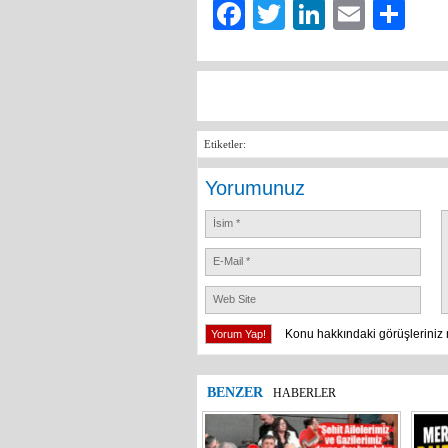
Facebook
Twitter
LinkedIn
Email
Sh
Etiketler:
Yorumunuz
Konu hakkındaki görüşleriniz 
BENZER
HABERLER