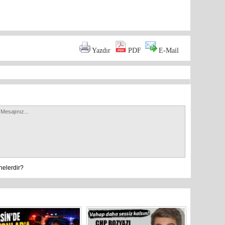
are
Yazdır
PDF
E-Mail
TBMM Ad
görüşülm
nelerdir?