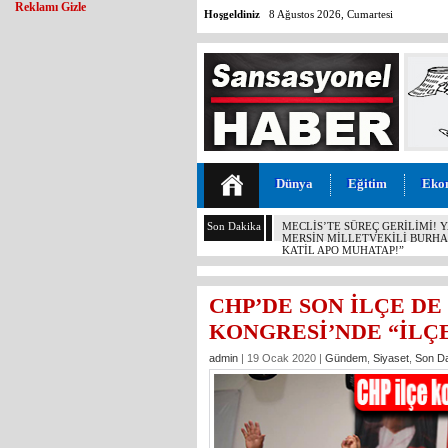
Reklamı Gizle
Hoşgeldiniz
8 Ağustos 2026, Cumartesi
Dünya
Eğitim
Eko
Son Dakika
MERSİN’DE DALTONLAR’A ŞOK
CHP’DE SON İLÇE D
KONGRESİ’NDE “İLÇE
admin
| 19 Ocak 2020 |
Gündem
,
Siyaset
,
Son D