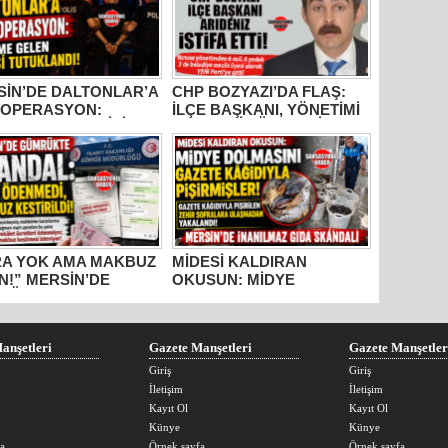
SİN’DE DALTONLAR’A
CHP BOZYAZI’DA FLAŞ:
 OPERASYON:
İLÇE BAŞKANI, YÖNETİMİ
ME GELEN 6 KİŞİ
VE MECLİS ÜYELERİ
UKLANDI!
PARTİDEN AYRILDI, YENİ
PARTİ’YE GİTTİ!
RA YOK AMA MAKBUZ
MİDESİ KALDIRAN
N!” MERSİN’DE
OKUSUN: MİDYE
RÜKTE SKANDAL
DOLMASINI GAZETE
IŞMALAR!
KÂĞIDIYLA PİŞİRMİŞLER!
MERSİN’DE İNANILMAZ
GIDA SKANDALI
anşetleri
Gazete Manşetleri
Gazete Manşetler
Giriş
Giriş
İletişim
İletişim
Kayıt Ol
Kayıt Ol
Künye
Künye
a
Örnek sayfa
Örnek sayfa