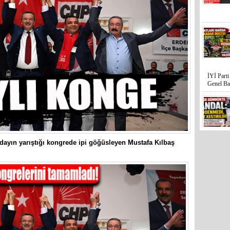
İYİ Part
Genel Ba
adayın yarıştığı kongrede ipi göğüsleyen Mustafa Kılbaş
Mersin’in
hiçe sayan