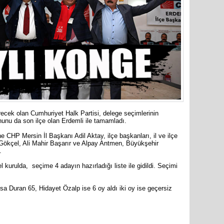
İYİ Parti
Kocamaz
31 Mart 
Bozyazı B
recek olan Cumhuriyet Halk Partisi, delege seçimlerinin
nunu da son ilçe olan Erdemli ile tamamladı.
e CHP Mersin İl Başkanı Adil Aktay, ilçe başkanları, il ve ilçe
iz Gökçel, Ali Mahir Başarır ve Alpay Antmen, Büyükşehir
Cumhuriy
.
merkezin
 kurulda, seçime 4 adayın hazırladığı liste ile gidildi. Seçimi
a Duran 65, Hidayet Özalp ise 6 oy aldı iki oy ise geçersiz