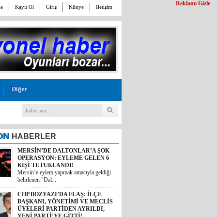
Reklamı Gizle
le
Kayıt Ol
Giriş
Künye
İletişim
Diğer
ON
HABERLER
MERSİN’DE DALTONLAR’A ŞOK
OPERASYON: EYLEME GELEN 6
KİŞİ TUTUKLANDI!
Mersin’e eylem yapmak amacıyla geldiği
belirlenen "Dal...
CHP BOZYAZI’DA FLAŞ: İLÇE
BAŞKANI, YÖNETİMİ VE MECLİS
ÜYELERİ PARTİDEN AYRILDI,
YENİ PARTİ’YE GİTTİ!