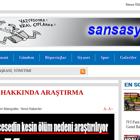
Sitene Ek
nomi
Gündem
Röportajlar
Siyaset
Spor
Galeriler
BAŞKANI, YÖNETİMİ VE MECLİS ÜYELERİ PARTİDEN
!
EN
S
 HAKKINDA ARAŞTIRMA
m Manşetler
,
Yerel Haberler
A-
A+
İYİ Part
Genel Ba