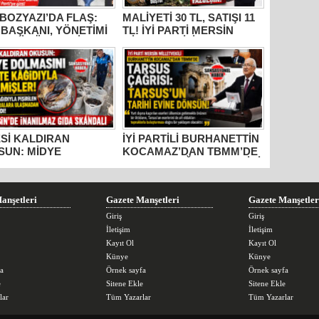
BOZYAZI’DA FLAŞ:
MALİYETİ 30 TL, SATIŞI 11
 BAŞKANI, YÖNETİMİ
TL! İYİ PARTİ MERSİN
ECLİS ÜYELERİ
MİLLETVEKİLİ
İDEN AYRILDI, YENİ
BURHANETTİN
İ’YE GİTTİ!
KOCAMAZ’DAN İKTİDARA
“ÜZÜM” TEPKİSİ: “BU
KADAR VİCDANSIZLIK
YAPMAYIN!”
Sİ KALDIRAN
İYİ PARTİLİ BURHANETTİN
SUN: MİDYE
KOCAMAZ’DAN TBMM’DE
MASINI GAZETE
TARSUS ÇAĞRISI: “TARİHİ
DIYLA PİŞİRMİŞLER!
ESERLER AİT OLDUĞU
İN’DE İNANILMAZ
TOPRAKLARA DÖNMELİ!”
 SKANDALI
anşetleri
Gazete Manşetleri
Gazete Manşetler
Giriş
Giriş
İletişim
İletişim
Kayıt Ol
Kayıt Ol
Künye
Künye
a
Örnek sayfa
Örnek sayfa
e
Sitene Ekle
Sitene Ekle
lar
Tüm Yazarlar
Tüm Yazarlar