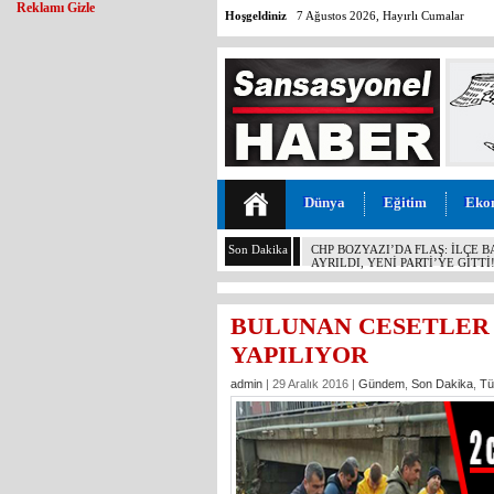
Reklamı Gizle
Hoşgeldiniz
7 Ağustos 2026, Hayırlı Cumalar
Dünya
Eğitim
Eko
Son Dakika
CHP BOZYAZI’DA FLAŞ: İLÇE 
AYRILDI, YENİ PARTİ’YE GİTTİ
BULUNAN CESETLER
YAPILIYOR
admin
| 29 Aralık 2016 |
Gündem
,
Son Dakika
,
Tü