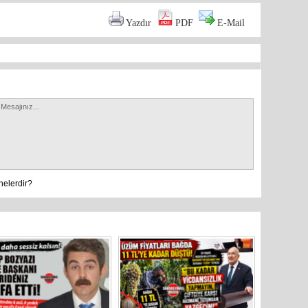
Yazdır
PDF
E-Mail
nelerdir?