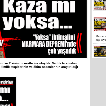
Mersin’in
hiçe sayan
ndan 2 kişinin cesetlerine ulaşıldı. Valilik tarafından
İYİ Parti
imlik tespitlerinin ve ölüm nedenlerinin araştırıldığı
Kocamaz
31 Mart 
Bozyazı B