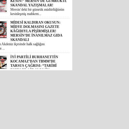
KESİN!” MERSİN’DE GÜMRÜKTE
SKANDAL YAZIŞMALAR!
Mersin’deki bir gümrük müdürlüğünün
kesinleşmiş mahkem...
MİDESİ KALDIRAN OKUSUN:
MİDYE DOLMASINI GAZETE
KÂĞIDIYLA PİŞİRMİŞLER!
MERSİN’DE İNANILMAZ GIDA
SKANDALI
 Akdeniz ilçesinde halk sağlığını
 ...
İYİ PARTİLİ BURHANETTİN
KOCAMAZ’DAN TBMM’DE
TARSUS ÇAĞRISI: “TARİHİ
ESERLER AİT OLDUĞU
TOPRAKLARA DÖNMELİ!”
 Mersin Milletvekili Burhanettin
, TBM...
GÜNÜN ÜNİVERSİTE TEZ
KONUSU! BOZYAZI BELEDİYE
BAŞKANI MUSTAFA
ÇETİNKAYA’NIN 2 YILLIK
KARNESİ AÇIKLANDI: “VAATLER
SIFIR ÇEKTİ”
2024 yerel seçimlerinde MHP’den
eledi...