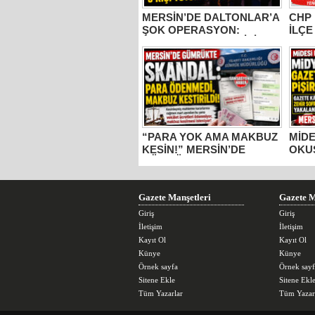
MERSİN’DE DALTONLAR’A
CHP 
ŞOK OPERASYON:
İLÇE
EYLEME GELEN 6 KİŞİ
VE M
TUTUKLANDI!
PART
PART
“PARA YOK AMA MAKBUZ
MİDE
KESİN!” MERSİN’DE
OKU
GÜMRÜKTE SKANDAL
DOL
YAZIŞMALAR!
KÂĞI
MERS
GIDA
Gazete Manşetleri
Gazete M
Giriş
Giriş
İletişim
İletişim
Kayıt Ol
Kayıt Ol
Künye
Künye
Örnek sayfa
Örnek sayf
Sitene Ekle
Sitene Ekl
Tüm Yazarlar
Tüm Yazar