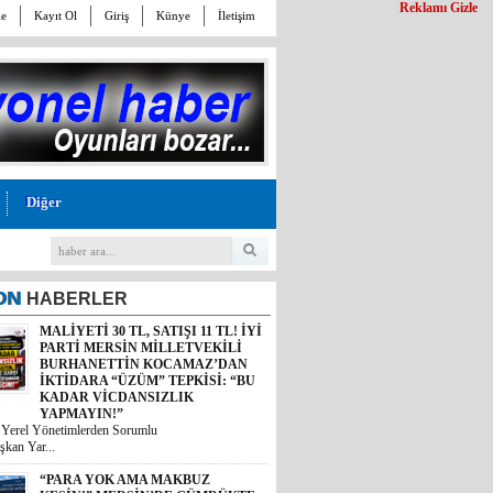
Reklamı Gizle
le
Kayıt Ol
Giriş
Künye
İletişim
Diğer
ON
HABERLER
MALİYETİ 30 TL, SATIŞI 11 TL! İYİ
PARTİ MERSİN MİLLETVEKİLİ
BURHANETTİN KOCAMAZ’DAN
İKTİDARA “ÜZÜM” TEPKİSİ: “BU
KADAR VİCDANSIZLIK
YAPMAYIN!”
i Yerel Yönetimlerden Sorumlu
şkan Yar...
“PARA YOK AMA MAKBUZ