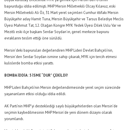
başvurduğu iddia edilmişti. MHP Mersin Milletvekili Olcay Kılavuz, eski
Mersin Milletvekili Ali Öz, 31 Mart yerel seçimleri Cumhur ittifakı Mersin
Büyükşehir aday Hamit Tuna, Mersin Büyükşehir ve Tarsus Belediye Meclis
Üyesi Mahmut Tat, 12. Olağan Kongre MYK Yedek Üyesi Dilek Uslu Var ve
Mezitli eski ilçe başkanı Serdar Soydan’ın, genel merkeze başvuru
evraklarını teslim ettiği öne sürüldü.
Mersin’deki başvuruları değerlendiren MHP Lideri Devlet Bahçeli’nin,
Mersin’den Serdar Soydan ismine sahip çıkarak, MYK için tercih etmesi
kulislerde bomba etkisi yarattı.
BOMBA İDDİA: 5 İSME “DUR” ÇEKİLDİ!
MHP Lideri Bahçeli’nin Mersin değerlendirmesinde yerel seçim sürecinde
yaşananların etkisi olduğu iddia edildi.
AK Parti’nin MHP’yi desteklediği sayılı büyükşehirlerden olan Mersin’de
seçimin kaybedilmesinin MHP Mersin’de yeni dönem dizaynı olarak
yorumlandı.