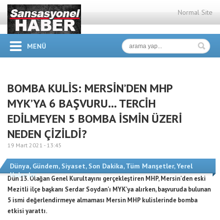
Normal Site
MENÜ
BOMBA KULİS: MERSİN’DEN MHP
MYK’YA 6 BAŞVURU… TERCİH
EDİLMEYEN 5 BOMBA İSMİN ÜZERİ
NEDEN ÇİZİLDİ?
19 Mart 2021 -
13:45
Dünya
,
Gündem
,
Siyaset
,
Son Dakika
,
Tüm Manşetler
,
Yerel
Haberler
Dün 13. Olağan Genel Kurultayını gerçekleştiren MHP, Mersin’den eski
Mezitli ilçe başkanı Serdar Soydan’ı MYK’ya alırken, başvuruda bulunan
5 ismi değerlendirmeye almaması Mersin MHP kulislerinde bomba
etkisi yarattı.