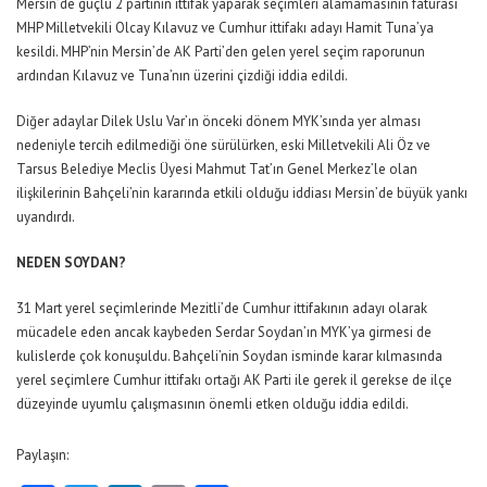
Mersin’de güçlü 2 partinin ittifak yaparak seçimleri alamamasının faturası
MHP Milletvekili Olcay Kılavuz ve Cumhur ittifakı adayı Hamit Tuna’ya
kesildi. MHP’nin Mersin’de AK Parti’den gelen yerel seçim raporunun
ardından Kılavuz ve Tuna’nın üzerini çizdiği iddia edildi.
Diğer adaylar Dilek Uslu Var’ın önceki dönem MYK’sında yer alması
nedeniyle tercih edilmediği öne sürülürken, eski Milletvekili Ali Öz ve
Tarsus Belediye Meclis Üyesi Mahmut Tat’ın Genel Merkez’le olan
ilişkilerinin Bahçeli’nin kararında etkili olduğu iddiası Mersin’de büyük yankı
uyandırdı.
NEDEN SOYDAN?
31 Mart yerel seçimlerinde Mezitli’de Cumhur ittifakının adayı olarak
mücadele eden ancak kaybeden Serdar Soydan’ın MYK’ya girmesi de
kulislerde çok konuşuldu. Bahçeli’nin Soydan isminde karar kılmasında
yerel seçimlere Cumhur ittifakı ortağı AK Parti ile gerek il gerekse de ilçe
düzeyinde uyumlu çalışmasının önemli etken olduğu iddia edildi.
Paylaşın: