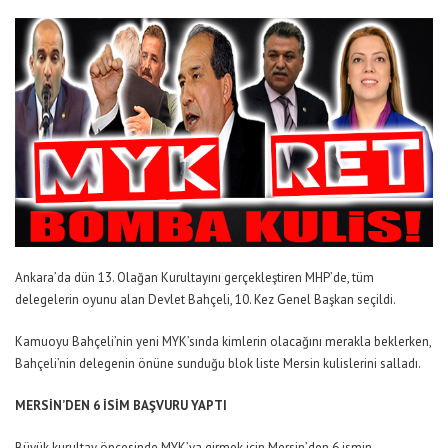
Ankara’da dün 13. Olağan Kurultayını gerçekleştiren MHP’de, tüm
delegelerin oyunu alan Devlet Bahçeli, 10. Kez Genel Başkan seçildi.
Kamuoyu Bahçeli’nin yeni MYK’sında kimlerin olacağını merakla beklerken,
Bahçeli’nin delegenin önüne sunduğu blok liste Mersin kulislerini salladı.
MERSİN’DEN 6 İSİM BAŞVURU YAPTI
Büyük kurultay öncesinde MYK’ya girmek için Mersin’den 6 ismin