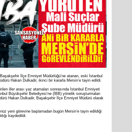
merkezin
e, Başakşehir İlçe Emniyet Müdürlüğü’ne atanan, eski İstanbul
rü Hakan Dulkadir, ikinci bir kararla Mersin’e tayin edildi.
ilen iller arası yaz atamaları sonrasında İstanbul Emniyeti
anbul Büyükşehir Belediyesi’ne (İBB) yönelik soruşturmaları
dürü Hakan Dulkadir, Başakşehir İlçe Emniyet Müdürü olarak
Mersin’in
markette 
henüz yeni görevine başlamadan bugün Mersin’e tayin edildiği
ldığı kaydedildi.