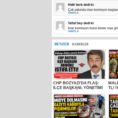
Hidir berk
dedi ki:
Çok yakında imar komisyon başları
YANITLA
Taftaf bey
dedi ki:
İmar komisyon buna kimler niye gö
YANITLA
BENZER
HABERLER
CHP BOZYAZI’DA FLAŞ:
MALİ
İLÇE BAŞKANI, YÖNETİMİ
TL! 
VE MECLİS ÜYELERİ
MİLL
PARTİDEN AYRILDI, YENİ
BUR
PARTİ’YE GİTTİ!
KOC
“ÜZÜ
KADA
YAPM