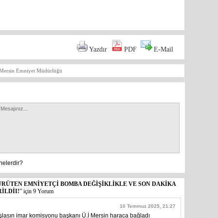
are
Yazdır
PDF
E-Mail
Mersin Emniyet Müdürlüğü
nelerdir?
RÜTEN EMNİYETÇİ BOMBA DEĞİŞİKLİKLE VE SON DAKİKA
İLDİI!
”
için 9 Yorum
10 Temmuz 2025, 21:27
aşlasın imar komisyonu başkanı Ü.İ Mersin haraca bağladı