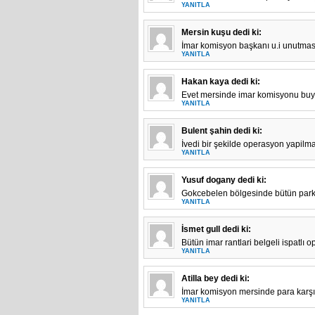
YANITLA
Mersin kuşu
dedi ki:
İmar komisyon başkanı u.i unutmas
YANITLA
Hakan kaya
dedi ki:
Evet mersinde imar komisyonu buyuk
YANITLA
Bulent şahin
dedi ki:
İvedi bir şekilde operasyon yapilma
YANITLA
Yusuf dogany
dedi ki:
Gokcebelen bölgesinde bütün park ve
YANITLA
İsmet gull
dedi ki:
Bütün imar rantlari belgeli ispatlı 
YANITLA
Atilla bey
dedi ki:
İmar komisyon mersinde para karşılı
YANITLA