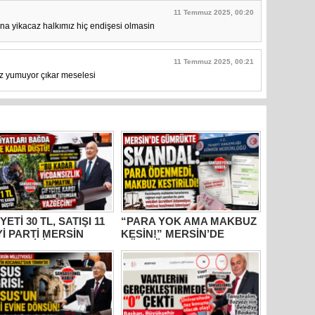
11 Temmuz 2025, 00:20
na yikacaz halkımız hiç endişesi olmasin
11 Temmuz 2025, 00:21
z yumuyor çıkar meselesi
YETİ 30 TL, SATIŞI 11
“PARA YOK AMA MAKBUZ
İYİ PARTİ MERSİN
KESİN!” MERSİN’DE
ETVEKİLİ
GÜMRÜKTE SKANDAL
HANETTİN
YAZIŞMALAR!
AMAZ’DAN İKTİDARA
M” TEPKİSİ: “BU
R VİCDANSIZLIK
AYIN!”