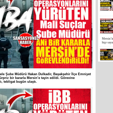
Mersin’in
hiçe sayan
İYİ Parti
Kocamaz
dele Şube Müdürü Hakan Dulkadir, Başakşehir İlçe Emniyet
31 Mart 
priz bir kararla Mersin’e tayin edildi. Görevine
Bozyazı B
, tebligat bugün ulaştı.
Cumhuriy