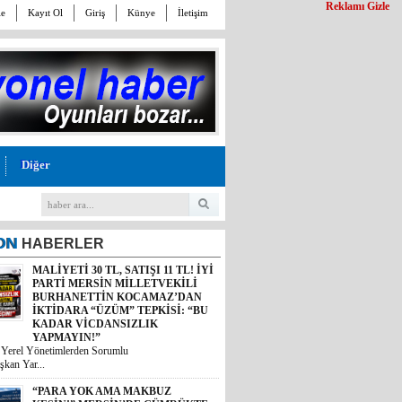
Reklamı Gizle
le
Kayıt Ol
Giriş
Künye
İletişim
Diğer
ON
HABERLER
MALİYETİ 30 TL, SATIŞI 11 TL! İYİ
PARTİ MERSİN MİLLETVEKİLİ
BURHANETTİN KOCAMAZ’DAN
“PARA YOK AMA MAKBUZ
İKTİDARA “ÜZÜM” TEPKİSİ: “BU
KESİN!” MERSİN’DE GÜMRÜKTE
KADAR VİCDANSIZLIK
SKANDAL YAZIŞMALAR!
YAPMAYIN!”
Mersin’deki bir gümrük müdürlüğünün
i Yerel Yönetimlerden Sorumlu
kesinleşmiş mahkem...
şkan Yar...
MİDESİ KALDIRAN OKUSUN:
MİDYE DOLMASINI GAZETE