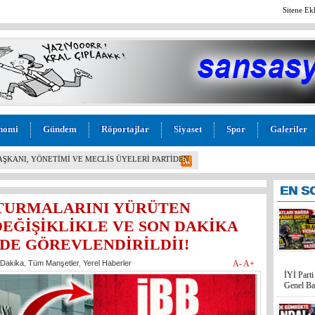
Sitene Ek
nomi
Gündem
Röportajlar
Siyaset
Spor
Galeriler
L! İYİ PARTİ MERSİN MİLLETVEKİLİ BURHANETTİN
M” TEPKİSİ: “BU KADAR VİCDANSIZLIK
EN
S
TURMALARINI YÜRÜTEN
EĞİŞİKLİKLE VE SON DAKİKA
DE GÖREVLENDİRİLDİI!
 Dakika
,
Tüm Manşetler
,
Yerel Haberler
A-
A+
İYİ Part
Genel Ba