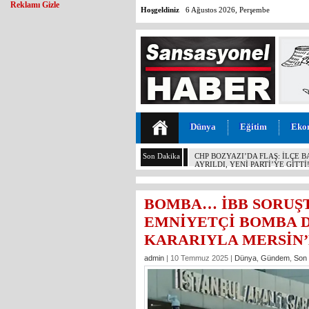
Reklamı Gizle
Hoşgeldiniz
6 Ağustos 2026, Perşembe
Dünya
Eğitim
Eko
Son Dakika
MALİYETİ 30 TL, SATIŞI 11 T
KOCAMAZ’DAN İKTİDARA “ÜZÜ
YAPMAYIN!”
BOMBA… İBB SORUŞ
EMNİYETÇİ BOMBA D
KARARIYLA MERSİN’
admin
| 10 Temmuz 2025 |
Dünya
,
Gündem
,
Son