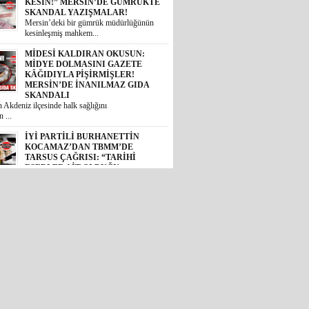
KÂĞIDIYLA PİŞİRMİŞLER!
MERSİN’DE İNANILMAZ GIDA
SKANDALI
 Akdeniz ilçesinde halk sağlığını
 ...
İYİ PARTİLİ BURHANETTİN
KOCAMAZ’DAN TBMM’DE
TARSUS ÇAĞRISI: “TARİHİ
ESERLER AİT OLDUĞU
TOPRAKLARA DÖNMELİ!”
 Mersin Milletvekili Burhanettin
, TBM...
GÜNÜN ÜNİVERSİTE TEZ
KONUSU! BOZYAZI BELEDİYE
BAŞKANI MUSTAFA
ÇETİNKAYA’NIN 2 YILLIK
KARNESİ AÇIKLANDI: “VAATLER
SIFIR ÇEKTİ”
2024 yerel seçimlerinde MHP’den
eledi...
CHP’DE İHRAÇ DÜĞMESİNE
BASILDI: MERSİN SİYASETİNDE
GÖZLER TAVIR KOYMADAN, NET
DURUŞ SERGİLEMEDEN CHP’DE
KALAN 4 İSME; SEÇER, KIŞ,
ÖMÜR VE VARAL’A ÇEVRİLDİ!
et Halk Partisi (CHP) genel