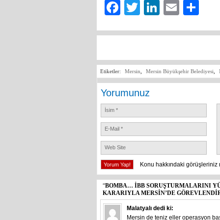
Facebook
Twitter
LinkedIn
Email
Sh
Etiketler:
Mersin
,
Mersin Büyükşehir Belediyesi
,
Yorumunuz
Konu hakkındaki görüşleriniz 
“
BOMBA… İBB SORUŞTURMALARINI YÜ
KARARIYLA MERSİN’DE GÖREVLENDİR
Malatyalı
dedi ki:
Mersin de teniz eller operasyon b