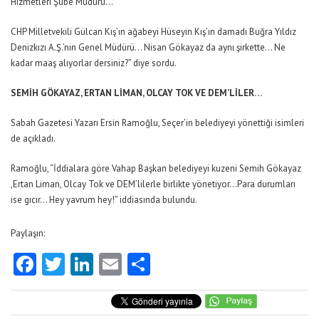
Hizmetleri Şube Müdürü…
CHP Milletvekili Gülcan Kış’ın ağabeyi Hüseyin Kış’ın damadı Buğra Yıldız
Denizkızı A.Ş.’nin Genel Müdürü… Nisan Gökayaz da aynı şirkette… Ne
kadar maaş alıyorlar dersiniz?” diye sordu.
SEMİH GÖKAYAZ, ERTAN LİMAN, OLCAY TOK VE DEM’LİLER…
Sabah Gazetesi Yazarı Ersin Ramoğlu, Seçer’in belediyeyi yönettiği isimleri
de açıkladı.
Ramoğlu, “İddialara göre Vahap Başkan belediyeyi kuzeni Semih Gökayaz
,Ertan Liman, Olcay Tok ve DEM’lilerle birlikte yönetiyor…Para durumları
ise gıcır… Hey yavrum hey!” iddiasında bulundu.
Paylaşın:
Facebook
Twitter
LinkedIn
Email
Share