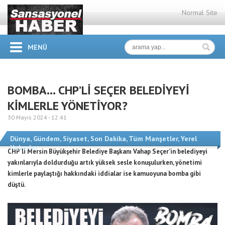
Normal Site
MENÜ
BOMBA… CHP’Lİ SEÇER BELEDİYEYİ
KİMLERLE YÖNETİYOR?
30 Mayıs 2024 -
12:41
Dünya
,
Gündem
,
Siyaset
,
Son Dakika
,
Tüm Manşetler
,
Yerel
Haberler
CHP’li Mersin Büyükşehir Belediye Başkanı Vahap Seçer’in belediyeyi
yakınlarıyla doldurduğu artık yüksek sesle konuşulurken, yönetimi
kimlerle paylaştığı hakkındaki iddialar ise kamuoyuna bomba gibi
düştü.