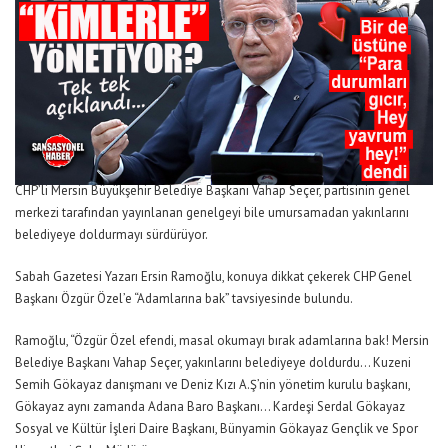
CHP’li Mersin Büyükşehir Belediye Başkanı Vahap Seçer, partisinin genel
merkezi tarafından yayınlanan genelgeyi bile umursamadan yakınlarını
belediyeye doldurmayı sürdürüyor.
Sabah Gazetesi Yazarı Ersin Ramoğlu, konuya dikkat çekerek CHP Genel
Başkanı Özgür Özel’e “Adamlarına bak” tavsiyesinde bulundu.
Ramoğlu, “Özgür Özel efendi, masal okumayı bırak adamlarına bak! Mersin
Belediye Başkanı Vahap Seçer, yakınlarını belediyeye doldurdu… Kuzeni
Semih Gökayaz danışmanı ve Deniz Kızı A.Ş’nin yönetim kurulu başkanı,
Gökayaz aynı zamanda Adana Baro Başkanı… Kardeşi Serdal Gökayaz
Sosyal ve Kültür İşleri Daire Başkanı, Bünyamin Gökayaz Gençlik ve Spor