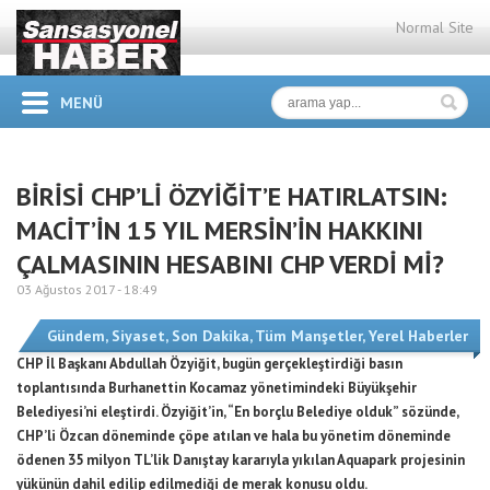
Normal Site
MENÜ
BİRİSİ CHP’Lİ ÖZYİĞİT’E HATIRLATSIN:
MACİT’İN 15 YIL MERSİN’İN HAKKINI
ÇALMASININ HESABINI CHP VERDİ Mİ?
03 Ağustos 2017 -
18:49
Gündem
,
Siyaset
,
Son Dakika
,
Tüm Manşetler
,
Yerel Haberler
CHP İl Başkanı Abdullah Özyiğit, bugün gerçekleştirdiği basın
toplantısında Burhanettin Kocamaz yönetimindeki Büyükşehir
Belediyesi’ni eleştirdi. Özyiğit’in, “En borçlu Belediye olduk” sözünde,
CHP’li Özcan döneminde çöpe atılan ve hala bu yönetim döneminde
ödenen 35 milyon TL’lik Danıştay kararıyla yıkılan Aquapark projesinin
yükünün dahil edilip edilmediği de merak konusu oldu.