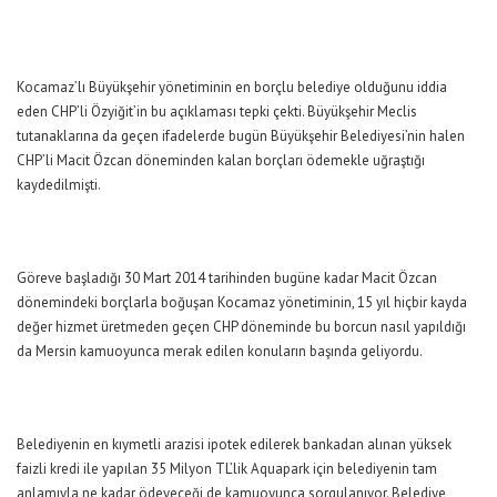
Kocamaz’lı Büyükşehir yönetiminin en borçlu belediye olduğunu iddia
eden CHP’li Özyiğit’in bu açıklaması tepki çekti. Büyükşehir Meclis
tutanaklarına da geçen ifadelerde bugün Büyükşehir Belediyesi’nin halen
CHP’li Macit Özcan döneminden kalan borçları ödemekle uğraştığı
kaydedilmişti.
Göreve başladığı 30 Mart 2014 tarihinden bugüne kadar Macit Özcan
dönemindeki borçlarla boğuşan Kocamaz yönetiminin, 15 yıl hiçbir kayda
değer hizmet üretmeden geçen CHP döneminde bu borcun nasıl yapıldığı
da Mersin kamuoyunca merak edilen konuların başında geliyordu.
Belediyenin en kıymetli arazisi ipotek edilerek bankadan alınan yüksek
faizli kredi ile yapılan 35 Milyon TL’lik Aquapark için belediyenin tam
anlamıyla ne kadar ödeyeceği de kamuoyunca sorgulanıyor. Belediye