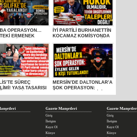
BA OPERASYON…
İYİ PARTİLİ BURHANETTİN
’TEKİ ERMENEK
KOCAMAZ KOMİSYONDA
N FACİASININ 8
SERT ÇIKTI: “DEVLETİN
IR ARANAN BAŞ
PUSULASI HUKUK
ELİSİ SİLİFKE’DE
OLMALIDIR, TERÖR
ALANDI!
ÖRGÜTLERİNİN
TALEPLERİ DEĞİL!”
İS’TE SÜREÇ
MERSİN’DE DALTONLAR’A
LİMİ! YASA TASARISI
ŞOK OPERASYON:
ÜŞMELERİNE
EYLEME GELEN 6 KİŞİ
LAN İYİ PARTİ MERSİN
TUTUKLANDI!
ETVEKİLİ
HANETTİN KOCAMAZ:
anşetleri
Gazete Manşetleri
Gazete Manşetler
İT AİLELERİ DEVRE
, KATİL APO
Giriş
Giriş
ATAP!”
İletişim
İletişim
Kayıt Ol
Kayıt Ol
Künye
Künye