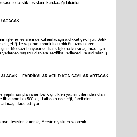
sı ile lojistik tesislerin kurulacağı bildirildi.
SU AÇACAK
 işleme tesislerinde kullanılacağına dikkat çekiliyor. Balık
 el işçiliği ile yapılma zorunluluğu olduğu uzmanlarca
 Eğitim Merkezi bünyesince Balık İşleme kursu açılması için
iyerlerden başarılı olanlara sertifika verileceği ve ardından iş
İŞE ALACAK… FABRİKALAR AÇILDIKÇA SAYILAR ARTACAK
 yapılması planlanan balık çiftlikleri yatırımcılarından olan
e ilk etapta bin 500 kişi istihdam edeceği, fabrikalar
artacağı ifade ediliyor.
 aynı tesisleri kurarak, Mersin’e yatırım yapacak.