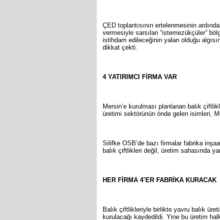
ÇED toplantısının ertelenmesinin ardından S
vermesiyle sarsılan “istemezükçüler” bölge
istihdam edileceğinin yalan olduğu algısı
dikkat çekti.
4 YATIRIMCI FİRMA VAR
Mersin’e kurulması planlanan balık çiftlikle
üretimi sektörünün önde gelen isimleri, M
Silifke OSB’de bazı firmalar fabrika inşa
balık çiftlikleri değil, üretim sahasında y
HER FİRMA 4’ER FABRİKA KURACAK
Balık çiftlikleriyle birlikte yavru balık 
kurulacağı kaydedildi. Yine bu üretim ha