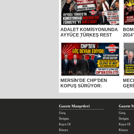
ADALET KOMİSYONUNDA
BOM
AYYÜCE TÜRKEŞ REST
2014
ÇEKTİ, TÜRKİYE
MADE
ARKASINDA DURDU:
YILD
VATANDAŞTAN TAM
ŞÜPH
DESTEK!
YAK
MERSİN’DE CHP’DEN
MECL
KOPUŞ SÜRÜYOR:
GERİ
BOZYAZI’NIN ARDINDAN
GÖR
İKİ İLÇE BAŞKANI DAHA
KATI
İSTİFA EDEREK YENİ
MİLL
PARTİ’YE KATILDI!
BUR
Gazete Manşetleri
Gazete M
“ŞEH
DIŞI
Giriş
Giriş
MUH
İletişim
İletişim
Kayıt Ol
Kayıt Ol
Künye
Künye