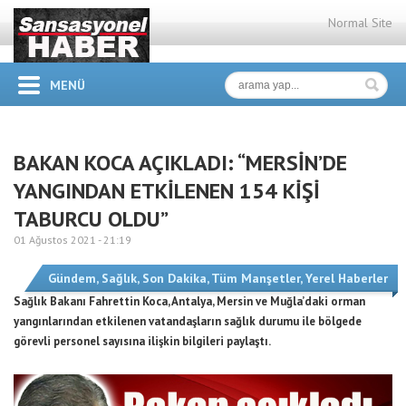
Normal Site
MENÜ
BAKAN KOCA AÇIKLADI: “MERSİN’DE
YANGINDAN ETKİLENEN 154 KİŞİ
TABURCU OLDU”
01 Ağustos 2021 -
21:19
Gündem
,
Sağlık
,
Son Dakika
,
Tüm Manşetler
,
Yerel Haberler
Sağlık Bakanı Fahrettin Koca, Antalya, Mersin ve Muğla’daki orman
yangınlarından etkilenen vatandaşların sağlık durumu ile bölgede
görevli personel sayısına ilişkin bilgileri paylaştı.