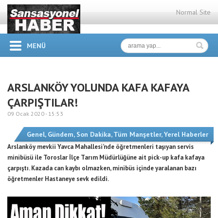
Normal Site
MENÜ
ARSLANKÖY YOLUNDA KAFA KAFAYA
ÇARPIŞTILAR!
09 Ocak 2020 -
15:53
Genel
,
Gündem
,
Son Dakika
,
Tüm Manşetler
,
Yerel Haberler
Arslanköy mevkii Yavca Mahallesi’nde öğretmenleri taşıyan servis
minibüsü ile Toroslar İlçe Tarım Müdürlüğüne ait pick-up kafa kafaya
çarpıştı. Kazada can kaybı olmazken, minibüs içinde yaralanan bazı
öğretmenler Hastaneye sevk edildi.