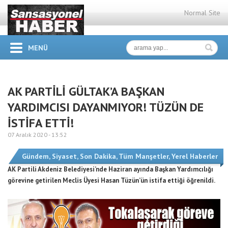
Normal Site
MENÜ
AK PARTİLİ GÜLTAK’A BAŞKAN
YARDIMCISI DAYANMIYOR! TÜZÜN DE
İSTİFA ETTİ!
07 Aralık 2020 -
13:52
Gündem
,
Siyaset
,
Son Dakika
,
Tüm Manşetler
,
Yerel Haberler
AK Partili Akdeniz Belediyesi’nde Haziran ayında Başkan Yardımcılığı
görevine getirilen Meclis Üyesi Hasan Tüzün’ün istifa ettiği öğrenildi.