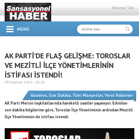
Normal Site
MENÜ
AK PARTİ’DE FLAŞ GELİŞME: TOROSLAR
VE MEZİTLİ İLÇE YÖNETİMLERİNİN
İSTİFASI İSTENDİ!
09 Haziran 2026 -
18:18
Gündem
,
Son Dakika
,
Tüm Manşetler
,
Yerel Haberler
AK Parti Mersin teşkilatlarında hareketli saatler yaşanıyor. Edinilen
son dakika bilgilerine göre, Toroslar İlçe Yönetiminin ardından Mezitli
İlçe Yönetiminin de istifası istendi.