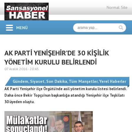
Normal Site
MENÜ
AK PARTİ YENİŞEHİR’DE 30 KİŞİLİK
YÖNETİM KURULU BELİRLENDİ
07 Aralık 2016 -
20:45
Gündem
,
Siyaset
,
Son Dakika
,
Tüm Manşetler
,
Yerel Haberler
AK Parti Yenişehir ilçe Örgütü’nde asil yönetim kurulu listesi belirlendi.
Daha önce Bekir Topçu’nun başkanlığa atandığı Yenişehir ilçe Teşkilatı
30 üyeden oluştu.