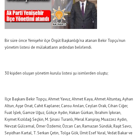
Bir süre önce Yenişehir ilçe Örgüt Başkanlığı’na atanan Bekir Topçu’nun
yönetim listesi de mülakatların ardından belirlendi.
30 kişiden oluşan yönetim kurulu listesi şu isimlerden oluştu;
İlçe Başkanı Bekir Topçu, Ahmet Yavuz, Ahmet Kaya, Ahmet Altuntaş, Ayhan
Altun, Ayşe Onat, Cahit Kaplaner, Cansu Anılan, Ceylan Orak, Cihan Ciğer,
Fuat İşlek, Gamze Uğuz, Gökçe Aydın, Hakan Gürkan, İbrahim İpkıran,
Kıymet Kızıldağ Seçkin, M. Şinasi Turanlı, Meral Kanşiray, Muazzez Aydın,
Nevzat Gülcemal, Ömer Özdemir, Özcan Can, Ramazan Sündük, Raşit Savcı,
Seyidhan Kartal, T. Serkan Çetin, Tolga Gök, Ümit Esef Vural, Vedat Bakar ve