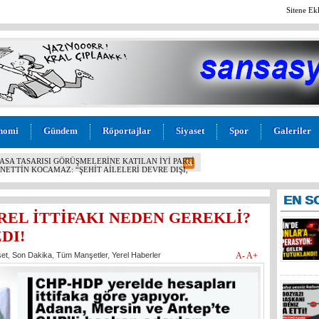
Sitene Ek
nomi
Gündem
Röportajlar
Siyaset
Spor
Galeriler
 OPERASYON: EYLEME GELEN 6 KİŞİ TUTUKLANDI!
EN
S
REL İTTİFAKI NEDEN GEREKLİ?
DI!
set
,
Son Dakika
,
Tüm Manşetler
,
Yerel Haberler
A-
A+