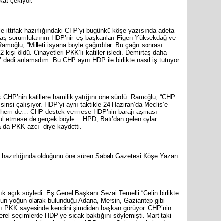
kat çekiyor.
TBMM Ad
görüşülm
 ittifak hazırlığındaki CHP’yi bugünkü köşe yazısında adeta
 baş sorumlularının HDP’nin eş başkanları Figen Yüksekdağ ve
moğlu, “Milleti isyana böyle çağırdılar. Bu çağrı sonrası
kişi öldü. Cinayetleri PKK’lı katiller işledi. Demirtaş daha
dedi anlamadım. Bu CHP aynı HDP ile birlikte nasıl iş tutuyor
k CHP’nin katillere hamilik yatığını öne sürdü. Ramoğlu, “CHP
i sinsi çalışıyor. HDP’yi aynı taktikle 24 Haziran’da Meclis’e
a hem de… CHP destek vermese HDP’nin barajı aşması
ul etmese de gerçek böyle… HPD, Batı’dan gelen oylar
a da PKK azdı” diye kaydetti.
k hazırlığında olduğunu öne süren Sabah Gazetesi Köşe Yazarı
çık açık söyledi. Eş Genel Başkanı Sezai Temelli “Gelin birlikte
sun yoğun olarak bulunduğu Adana, Mersin, Gaziantep gibi
arı PKK sayesinde kendini şimdiden başkan görüyor. CHP’nin
rel seçimlerde HDP’ye sıcak baktığını söylemişti. Mart’taki