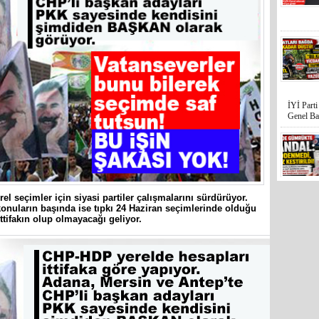
İYİ Part
Genel Ba
Mersin’in
rel seçimler için siyasi partiler çalışmalarını sürdürüyor.
hiçe sayan
nuların başında ise tıpkı 24 Haziran seçimlerinde olduğu
ittifakın olup olmayacağı geliyor.
İYİ Parti
Kocamaz