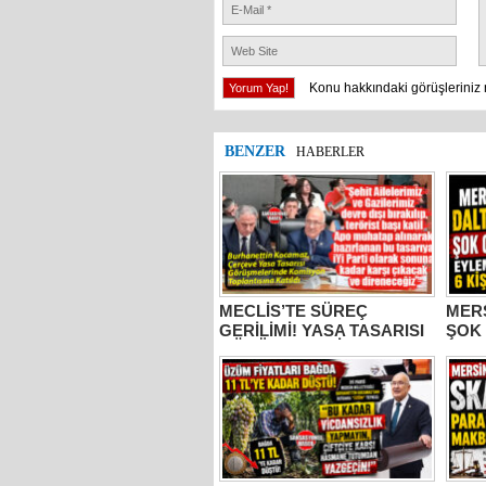
Konu hakkındaki görüşleriniz 
BENZER
HABERLER
MECLİS’TE SÜREÇ
MER
GERİLİMİ! YASA TASARISI
ŞOK
GÖRÜŞMELERİNE
EYLE
KATILAN İYİ PARTİ MERSİN
TUT
MİLLETVEKİLİ
BURHANETTİN KOCAMAZ:
“ŞEHİT AİLELERİ DEVRE
DIŞI, KATİL APO
MUHATAP!”