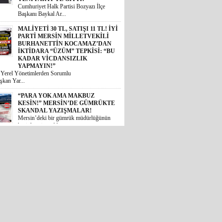
İKTİDARA “ÜZÜM” TEPKİSİ: “BU
KADAR VİCDANSIZLIK
YAPMAYIN!”
i Yerel Yönetimlerden Sorumlu
şkan Yar...
“PARA YOK AMA MAKBUZ
KESİN!” MERSİN’DE GÜMRÜKTE
SKANDAL YAZIŞMALAR!
Mersin’deki bir gümrük müdürlüğünün
kesinleşmiş mahkem...
MİDESİ KALDIRAN OKUSUN:
MİDYE DOLMASINI GAZETE
KÂĞIDIYLA PİŞİRMİŞLER!
MERSİN’DE İNANILMAZ GIDA
SKANDALI
 Akdeniz ilçesinde halk sağlığını
 ...
İYİ PARTİLİ BURHANETTİN
KOCAMAZ’DAN TBMM’DE
TARSUS ÇAĞRISI: “TARİHİ
ESERLER AİT OLDUĞU
TOPRAKLARA DÖNMELİ!”
 Mersin Milletvekili Burhanettin
, TBM...
GÜNÜN ÜNİVERSİTE TEZ