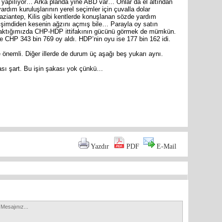
re yapılıyor… Arka planda yine ABD var… Onlar da el altından
dım kuruluşlarının yerel seçimler için çuvalla dolar
ziantep, Kilis gibi kentlerde konuşlanan sözde yardım
in şimdiden kesenin ağzını açmış bile… Parayla oy satın
 baktığımızda CHP-HDP ittifakının gücünü görmek de mümkün.
 CHP 343 bin 769 oy aldı. HDP’nin oyu ise 177 bin 162 idi.
e önemli. Diğer illerde de durum üç aşağı beş yukarı aynı.
ası şart. Bu işin şakası yok çünkü…
are
Yazdır
PDF
E-Mail