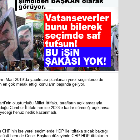
31 Mart 
Bozyazı B
Cumhuriy
merkezin
arın Mart 2019’da yapılması planlanan yerel seçimlerde de
n çok merak ettiği konuların başında geliyor.
i’nin oluşturduğu Millet İttifakı, tarafların açıklamasıyla
duğu Cumhur İttifakı’nın ise 2023’e kadar süreceği açıklansa
rüyeceği henüz netlik kazanmadı.
CHP’nin ise yerel seçimlerde HDP ile ittifaka sıcak baktığı
sözcüsü hem de Genel Başkan düzeyinde CHP-HDP ittifakının