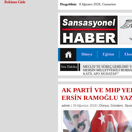
Reklamı Gizle
Hoşgeldiniz
8 Ağustos 2026, Cumartesi
Dünya
Eğitim
Eko
Son Dakika
MERSİN’DE DALTONLAR’A ŞOK
AK PARTİ VE MHP YE
ERSİN RAMOĞLU YAZ
admin
| 29 Ağustos 2018 |
Dünya
,
Gündem
,
Siya