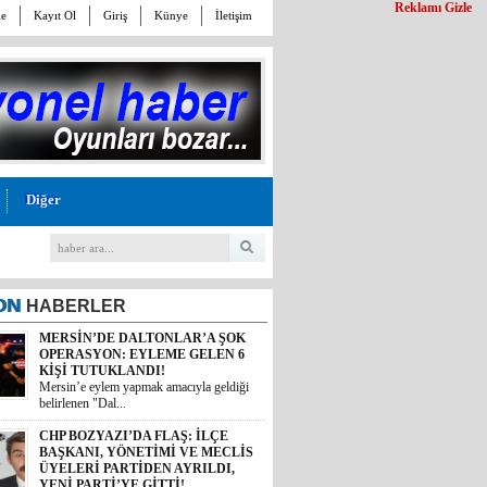
Reklamı Gizle
le
Kayıt Ol
Giriş
Künye
İletişim
Diğer
ON
HABERLER
CHP BOZYAZI’DA FLAŞ: İLÇE
BAŞKANI, YÖNETİMİ VE MECLİS
ÜYELERİ PARTİDEN AYRILDI,
YENİ PARTİ’YE GİTTİ!
Cumhuriyet Halk Partisi Bozyazı İlçe
Başkanı Baykal Ar...
MALİYETİ 30 TL, SATIŞI 11 TL! İYİ
PARTİ MERSİN MİLLETVEKİLİ
BURHANETTİN KOCAMAZ’DAN