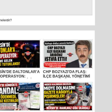
nelerdir?
SİN’DE DALTONLAR’A
CHP BOZYAZI’DA FLAŞ:
 OPERASYON:
İLÇE BAŞKANI, YÖNETİMİ
ME GELEN 6 KİŞİ
VE MECLİS ÜYELERİ
UKLANDI!
PARTİDEN AYRILDI, YENİ
PARTİ’YE GİTTİ!