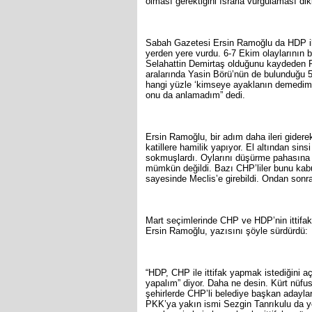
olması gerektiğini ısrarla vurgulaması dik
Sabah Gazetesi Ersin Ramoğlu da HDP ile
yerden yere vurdu. 6-7 Ekim olaylarının
Selahattin Demirtaş olduğunu kaydeden Ra
aralarında Yasin Börü’nün de bulunduğu 52 
hangi yüzle ‘kimseye ayaklanın demedim’ 
onu da anlamadım” dedi.
Ersin Ramoğlu, bir adım daha ileri gidere
katillere hamilik yapıyor. El altından sins
sokmuşlardı. Oylarını düşürme pahasın
mümkün değildi. Bazı CHP’liler bunu kab
sayesinde Meclis’e girebildi. Ondan sonr
Mart seçimlerinde CHP ve HDP’nin ittifa
Ersin Ramoğlu, yazısını şöyle sürdürdü:
“HDP, CHP ile ittifak yapmak istediğini a
yapalım” diyor. Daha ne desin. Kürt nüfu
şehirlerde CHP’li belediye başkan adayl
PKK’ya yakın ismi Sezgin Tanrıkulu da ye