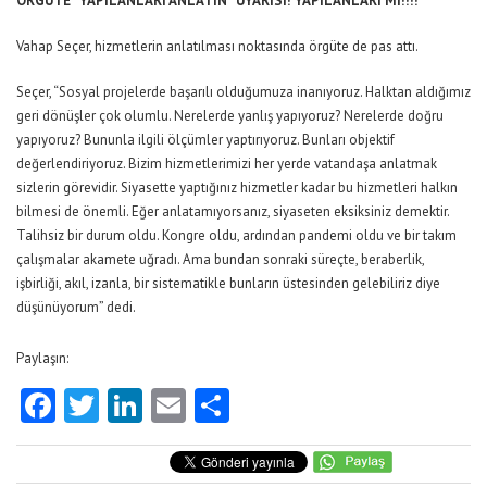
ÖRGÜTE “YAPILANLARI ANLATIN” UYARISI! YAPILANLARI MI!!!!
Vahap Seçer, hizmetlerin anlatılması noktasında örgüte de pas attı.
Seçer, “Sosyal projelerde başarılı olduğumuza inanıyoruz. Halktan aldığımız
geri dönüşler çok olumlu. Nerelerde yanlış yapıyoruz? Nerelerde doğru
yapıyoruz? Bununla ilgili ölçümler yaptırıyoruz. Bunları objektif
değerlendiriyoruz. Bizim hizmetlerimizi her yerde vatandaşa anlatmak
sizlerin görevidir. Siyasette yaptığınız hizmetler kadar bu hizmetleri halkın
bilmesi de önemli. Eğer anlatamıyorsanız, siyaseten eksiksiniz demektir.
Talihsiz bir durum oldu. Kongre oldu, ardından pandemi oldu ve bir takım
çalışmalar akamete uğradı. Ama bundan sonraki süreçte, beraberlik,
işbirliği, akıl, izanla, bir sistematikle bunların üstesinden gelebiliriz diye
düşünüyorum” dedi.
Paylaşın:
Facebook
Twitter
LinkedIn
Email
Share