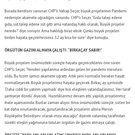
Burada kendisini savunan CHP’li Vahap Seçer, büyük projelerinin Pandemi
nedeniyle akamete uğradığını savundu. CHP’li Seçer, “Gıda talep edene
gıda, süt talep edene süt gitti ama vatandaş haklı olarak, ‘Büyük projeler
nerede?’ diye soruyor. Ama haklılığı biraz eksik. Çünkü büyük projeleri
birden hayata geçiremezsiniz. 12 ay kısa bir süre” diye konuştu.
ÖRGÜTÜN GAZINI ALMAYA ÇALIŞTI: “BİRKAÇ AY SABIR!”
Büyük projeleri önümüzdeki süreçte hayata geçireceklerini öne süren
CHP’li Seçer, “Yeniden yapılanma ardından gelen bir pandemi meselesi
oldu. Bu bizim işimizi akamete uğrattı. Artık yeni normalle beraber hayat
normalleşecek. Büyük projelerimiz hayata geçecek. Birkaç ay içerisinde
‘Daha ciddi bir yatırım yapmadı’ diye bizi eleştiren vatandaşlarımız, ‘Her taraf
şantiyeye döndü’ diyecek. Hazırlıklarımız devam etti, yapıldı, projelerimiz
ihale aşamasında. Bunlar zaman alıyor. Ama önümüzdeki süreçte, sizleri bir
kat daha onurlandıracak, gururlandıracak projelerin altına Mersin
Büyükşehir Belediyesi olarak imza atacağız” diyerek vatandaş tarafından
sürekli eleştiri yağmuruna tutulan örgütün de gazını almaya çalıştı.