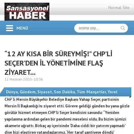
Normal Site
MENÜ
“12 AY KISA BİR SÜREYMİŞ!” CHP’Lİ
SEÇER’DEN İL YÖNETİMİNE FLAŞ
ZİYARET…
12 Haziran 2020 -
10:36
Dünya
,
Gündem
,
Siyaset
,
Son Dakika
,
Tüm Manşetler
,
Yerel
Haberler
CHP’li Mersin Büyükşehir Belediye Başkanı Vahap Seçer, partisinin
Mersin İl Başkanlığı’nı ziyaret etti. Göreve geldiği günden bu yana gözle
görülür hizmet etmeyen CHP’li Seçer kendisini savundu: “Yeniden
yapılanma ardından gelen bir pandemi meselesi oldu. Bu bizim işimizi
akamete uğrattı. Birkaç ay içerisinde ‘Daha ciddi bir yatırım yapmadı’
diye bizi eleştiren vatandaşlarımız, ‘Her taraf şantiyeye döndü’