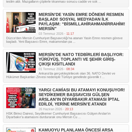
teslim aldı. Mazgalların çöplerle tıkanması sonucu cadde ve sok ...
MERSİN’DE YASİN EMRE DÖNEMİ RESMEN
BAŞLADI! SOSYAL MEDYADAN İLK
PAYLAŞIM: “BİSMİLLAHİRAHMANİRRAHİM!
MERSİN”
03 Temmuz 2026 -
11:17
Düzce’den Mersin Cumhuriyet Başsavcılığı’na atanan Yasin Emre resmen göreve
başladı. Yeni Başsavcı Emre, makamından pa ...
MERSİN’DE NATO TEDBİRLERİ BAŞLIYOR:
YÜRÜYÜŞ, TOPLANTI VE ŞEHİR GİRİŞ-
ÇIKIŞI KISITLANDI
01 Temmuz 2026 -
08:34
Ankara'da gerçekleştirilecek olan 36. NATO Devlet ve
Hükümet Başkanları Zirvesi nedeniyle Türkiye genelinde güvenlik t ...
YARGI CAMİASI BU ATAMAYI KONUŞUYOR!
SEYDİKEMER BAŞSAVCISI GÜLŞEN
ARSLAN’IN DİYARBAKIR ATAMASI İPTAL
EDİLDİ, YERİNE MERSİN’E ATANDI
26 Haziran 2026 -
20:13
HSK Birinci Dairesi, Seydikemer Cumhuriyet Başsavcısı Gülşen Arslan’ın
Diyarbakır’a atamasını durdurarak onu Mersin Cu ...
KAMUOYU PLANLAMA ÖNCESİ ARSA