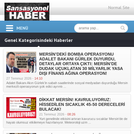
Normal Site
MENÜ
Genel Kategorisindeki Haberler
MERSİN’DEKİ BOMBA OPERASYONU
ADALET BAKANI GÜRLEK DUYURDU,
DETAYLAR ORTAYA ÇIKTI: MERSİN’DE
DUDAK UÇUKLATAN 30 MİLYARLIK YASA
DIŞI FİNANS AĞINA OPERASYON!
27 Temmuz 2026 -
14:10
Adalet Bakanı Akın Gürlek’in sabah saatlerinde sosyal medyadan duyurduğu Mersin
merkezli operasyonun şok edici ayrıntı ...
DİKKAT MERSİN! KAVRULUYORUZ:
HİSSEDİLEN SICAKLIK 45-50 DERECELERİ
BULACAK!
21 Temmuz 2026 -
08:26
Yurt genelinde etkisini artıran kavurucu sıcaklar Mersin’de de
hayatı olumsuz etkilemeye hazırlanıyor. Meteoroloji uzm ...