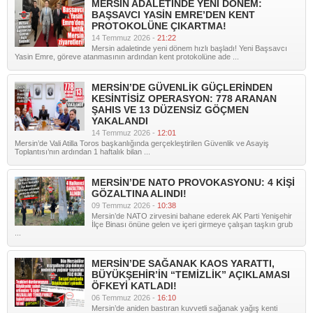
MERSİN ADALETİNDE YENİ DÖNEM:
BAŞSAVCI YASİN EMRE’DEN KENT
PROTOKOLÜNE ÇIKARTMA!
14 Temmuz 2026 -
21:22
Mersin adaletinde yeni dönem hızlı başladı! Yeni Başsavcı
Yasin Emre, göreve atanmasının ardından kent protokolüne ade ...
MERSİN’DE GÜVENLİK GÜÇLERİNDEN
KESİNTİSİZ OPERASYON: 778 ARANAN
ŞAHIS VE 13 DÜZENSİZ GÖÇMEN
YAKALANDI
14 Temmuz 2026 -
12:01
Mersin’de Vali Atilla Toros başkanlığında gerçekleştirilen Güvenlik ve Asayiş
Toplantısı’nın ardından 1 haftalık bilan ...
MERSİN’DE NATO PROVOKASYONU: 4 KİŞİ
GÖZALTINA ALINDI!
09 Temmuz 2026 -
10:38
Mersin’de NATO zirvesini bahane ederek AK Parti Yenişehir
İlçe Binası önüne gelen ve içeri girmeye çalışan taşkın grub
...
MERSİN’DE SAĞANAK KAOS YARATTI,
BÜYÜKŞEHİR’İN “TEMİZLİK” AÇIKLAMASI
ÖFKEYİ KATLADI!
06 Temmuz 2026 -
16:10
Mersin’de aniden bastıran kuvvetli sağanak yağış kenti