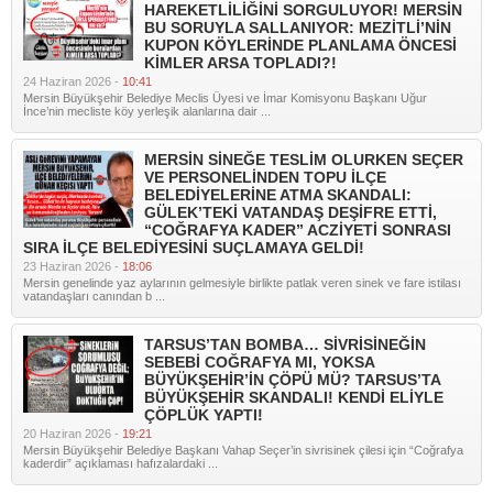
HAREKETLİLİĞİNİ SORGULUYOR! MERSİN
BU SORUYLA SALLANIYOR: MEZİTLİ’NİN
KUPON KÖYLERİNDE PLANLAMA ÖNCESİ
KİMLER ARSA TOPLADI?!
24 Haziran 2026 -
10:41
Mersin Büyükşehir Belediye Meclis Üyesi ve İmar Komisyonu Başkanı Uğur
İnce’nin mecliste köy yerleşik alanlarına dair ...
MERSİN SİNEĞE TESLİM OLURKEN SEÇER
VE PERSONELİNDEN TOPU İLÇE
BELEDİYELERİNE ATMA SKANDALI:
GÜLEK’TEKİ VATANDAŞ DEŞİFRE ETTİ,
“COĞRAFYA KADER” ACZİYETİ SONRASI
SIRA İLÇE BELEDİYESİNİ SUÇLAMAYA GELDİ!
23 Haziran 2026 -
18:06
Mersin genelinde yaz aylarının gelmesiyle birlikte patlak veren sinek ve fare istilası
vatandaşları canından b ...
TARSUS’TAN BOMBA… SİVRİSİNEĞİN
SEBEBİ COĞRAFYA MI, YOKSA
BÜYÜKŞEHİR’İN ÇÖPÜ MÜ? TARSUS’TA
BÜYÜKŞEHİR SKANDALI! KENDİ ELİYLE
ÇÖPLÜK YAPTI!
20 Haziran 2026 -
19:21
Mersin Büyükşehir Belediye Başkanı Vahap Seçer’in sivrisinek çilesi için “Coğrafya
kaderdir” açıklaması hafızalardaki ...