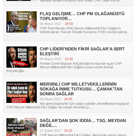
talebiyle disiplin kuruluna sevk edildi. CHP Lideri Kema ...
FLAŞ GELİŞME… CHP PM OLAĞANÜSTÜ
TOPLANIYOR…
06 Mayıs 2017 -
18:59
CHP Parti Meclisi (PM) Mersin Milletvekili Fikri Sağlar'ın
tedbirli olarak Yüksek Disiplin Kuruluna (YDK) sevkini görüş
...
CHP LİDERİ’NDEN FİKRİ SAĞLAR’A SERT
ELEŞTİRİ
05 Mayıs 2017 -
12:40
Partide Genel Başkan Kılıçdaroğlu’na bayrak açan CHP
Mersin Milletvekili Fikri Sağlar’a yanıt veren Kemal
Kılıçdaroğlu, ...
MERSİNLİ CHP MİLLETVEKİLLERİNİN
SOKAĞA İNME TUTKUSU… ÇAMAK’TAN
SONRA SAĞLAR
28 Nisan 2017 -
16:45
Adı genel başkanlık için yoğun şekilde zikredilmeye başlayan
CHP Mersin Milletvekili Fikri Sağlar da sokak heveslisi çı ...
SAĞLAR’DAN ŞOK İDDİA… TSG, MEYDAN
DEĞİL…
17 Şubat 2017 -
16:23
CHP Mersin Milletvekili Fikri Sağlar, Mersin’de askeri alanın