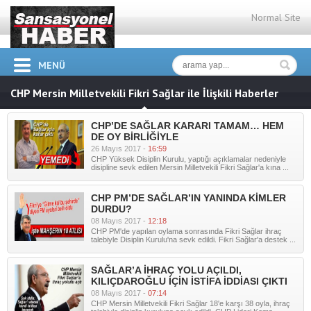
Normal Site
MENÜ
CHP Mersin Milletvekili Fikri Sağlar ile İlişkili Haberler
CHP’DE SAĞLAR KARARI TAMAM… HEM
DE OY BİRLİĞİYLE
26 Mayıs 2017 -
16:59
CHP Yüksek Disiplin Kurulu, yaptığı açıklamalar nedeniyle
disipline sevk edilen Mersin Milletvekili Fikri Sağlar'a kına ...
CHP PM’DE SAĞLAR’IN YANINDA KİMLER
DURDU?
08 Mayıs 2017 -
12:18
CHP PM'de yapılan oylama sonrasında Fikri Sağlar ihraç
talebiyle Disiplin Kurulu'na sevk edildi. Fikri Sağlar'a destek ...
SAĞLAR’A İHRAÇ YOLU AÇILDI,
KILIÇDAROĞLU İÇİN İSTİFA İDDİASI ÇIKTI
08 Mayıs 2017 -
07:14
CHP Mersin Milletvekili Fikri Sağlar 18'e karşı 38 oyla, ihraç