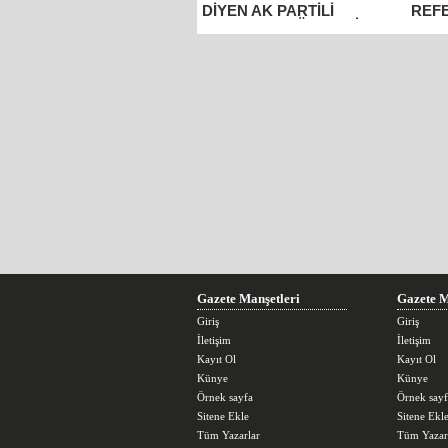
DİYEN AK PARTİLİ
REF
TOPÇU’YU GÖREN BİR
ÇALI
ADIM ÖNE ÇIKSIN!
HAZ
Gazete Manşetleri
Gazete M
Giriş
Giriş
İletişim
İletişim
Kayıt Ol
Kayıt Ol
Künye
Künye
Örnek sayfa
Örnek sayf
Sitene Ekle
Sitene Ekl
Tüm Yazarlar
Tüm Yazar