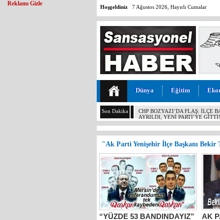
Reklamı Gizle
Hoşgeldiniz
7 Ağustos 2026, Hayırlı Cumalar
Dünya
Eğitim
Eko
Son Dakika
CHP BOZYAZI’DA FLAŞ: İLÇE 
AYRILDI, YENİ PARTİ’YE GİTTİ
"Ak Parti Yenişehir İlçe Başkanı Bekir T
“YÜZDE 53 BANDINDAYIZ”
AK P