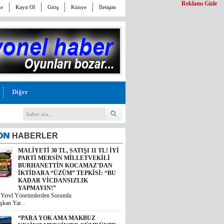
Reklamı Gizle
le
Kayıt Ol
Giriş
Künye
İletişim
Diğer
ON
HABERLER
MALİYETİ 30 TL, SATIŞI 11 TL! İYİ
PARTİ MERSİN MİLLETVEKİLİ
BURHANETTİN KOCAMAZ’DAN
İKTİDARA “ÜZÜM” TEPKİSİ: “BU
KADAR VİCDANSIZLIK
YAPMAYIN!”
i Yerel Yönetimlerden Sorumlu
şkan Yar...
“PARA YOK AMA MAKBUZ