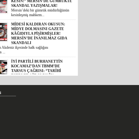
KESİN!” MERSİN’DE GÜMRÜKTE
SKANDAL YAZIŞMALAR!
Mersin’deki bir gümrük müdürlüğünün
kesinleşmiş mahkem...
MİDESİ KALDIRAN OKUSUN:
MİDYE DOLMASINI GAZETE
KÂĞIDIYLA PİŞİRMİŞLER!
MERSİN’DE İNANILMAZ GIDA
SKANDALI
 Akdeniz ilçesinde halk sağlığını
 ...
İYİ PARTİLİ BURHANETTİN
KOCAMAZ’DAN TBMM’DE
TARSUS ÇAĞRISI: “TARİHİ
ESERLER AİT OLDUĞU
TOPRAKLARA DÖNMELİ!”
 Mersin Milletvekili Burhanettin
, TBM...
i
GÜNÜN ÜNİVERSİTE TEZ
KONUSU! BOZYAZI BELEDİYE
BAŞKANI MUSTAFA
ÇETİNKAYA’NIN 2 YILLIK
KARNESİ AÇIKLANDI: “VAATLER
SIFIR ÇEKTİ”
2024 yerel seçimlerinde MHP’den
eledi...