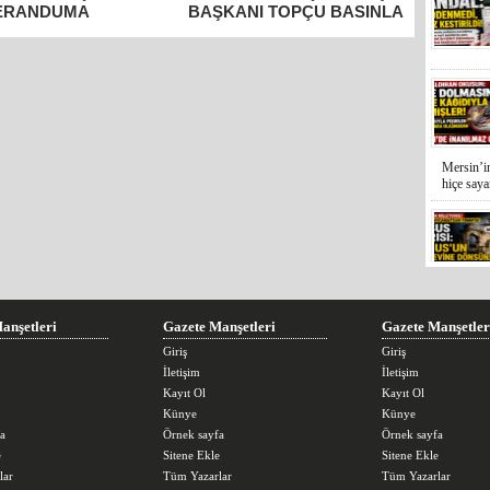
ERANDUMA
BAŞKANI TOPÇU BASINLA
ŞTAYLA
BULUŞTU
IRLANIYOR
Mersin’in
hiçe sayan
İYİ Parti
Kocamaz
anşetleri
Gazete Manşetleri
Gazete Manşetler
Giriş
Giriş
İletişim
İletişim
Kayıt Ol
Kayıt Ol
Künye
Künye
a
Örnek sayfa
Örnek sayfa
31 Mart 
e
Sitene Ekle
Sitene Ekle
Bozyazı B
lar
Tüm Yazarlar
Tüm Yazarlar