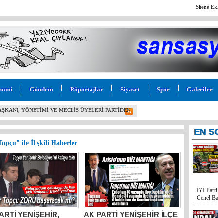
Sitene Ek
nomi
Gündem
Röportajlar
Siyaset
Spor
Galeriler
BAŞKANI, YÖNETİMİ VE MECLİS ÜYELERİ PARTİDEN
!
EN
S
opçu" ile İlişkili Haberler
İYİ Part
Genel Ba
ARTİ YENİŞEHİR,
AK PARTİ YENİŞEHİR İLÇE