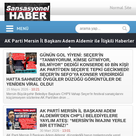
Normal Site
MENÜ
AK Parti Mersin İl Başkanı Adem Aldemir ile İlişkili Haberler
GÜNÜN GOL YİYENİ: SEÇER’İN
“TANMIYORUM, KİMSE GİTMİYOR,
BİLMİYOR” DEDİĞİ KONSERDE 60 BİN KİŞİ!
AK PARTİ’DEN SEÇER’E TEPKİ GECİKMEDİ!
SEÇER’İN SEFO’YA KONSER VERDİRDİĞİ
HATTA SAHNEDE ÖVGÜLER DÜZÜĞÜ GÖRÜNTÜLER DE
YENİDEN VİRAL OLDU!
15 Mayıs 2026 -
10:21
Mersin Büyükşehir Belediye Başkanı CHP’li Vahap Seçer’in festival sanatçılarını
küçümseyen sözlerine AK Parti’den dron ...
AK PARTİ MERSİN İL BAŞKANI ADEM
ALDEMİR’DEN CHP’Lİ BELEDİYELERE
YAYLIM ATEŞ: “MERSİN’İN İMAJINI YERLE
BİR ETTİNİZ!”
30 Mart 2026 -
13:01
AK Parti Mersin İl Başkanı Adem Aldemir, düzenlediği basın toplantısında yerel