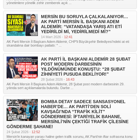
yönetimlere yönelik zehir zemberek açık ...
MERSİN BU SORUYLA ÇALKALANIYOR…
AK PARTİ MERSİN İL BAŞKANI ADEM
ALDEMİR: “VATANDAŞA YARIŞ ATI ETİ
YEDİRİLDİ Mİ, YEDİRİLMEDİ Mİ?”
14 Mart 2026 -
12:41
AK Parti Mersin İl Başkanı Adem Aldemir, CHP’li Büyükşehir Belediyesi’ndeki at eti
skandalına dair bombayı patlattı: " ...
AK PARTİ İL BAŞKANI ALDEMİR 28 ŞUBAT
POST MODERN DARBESİNİN
YILDÖNÜMÜNDE KONUŞTU: “28 ŞUBAT
ZİHNİYETİ PUSUDA BEKLİYOR!”
28 Şubat 2026 -
16:43
AK Parti Mersin İl Başkanı Adem Aldemir, 28 Şubat post modern darbesinin 29.
yılında sert açıklamalarda bulundu. Darbe ...
BOMBA DETAY SADECE SANSASYONEL
HABER’DE… AK PARTİ’DEN SOLİ
KAVŞAĞI’NDA “TRAFİK KİLİT”
GÖNDERMESİ: İFTARİYELİK BAHANE,
MERSİNLİ’NİN ÇEKTİĞİ TRAFİK ÇİLESİNE
GÖNDERME ŞAHANE!
24 Şubat 2026 -
12:52
Mersin’in kanayan yarası haline gelen trafik sorunu, AK Parti’nin iftar sofrasına konu