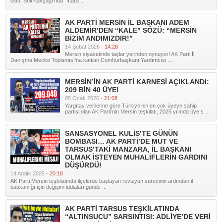
oldu. Soli Kavşağı’nda “İftara ...
AK PARTİ MERSİN İL BAŞKANI ADEM
ALDEMİR’DEN “KALE” SÖZÜ: “MERSİN
BİZİM ANDIMIZDIR!”
14 Şubat 2026 -
14:28
Mersin siyasetinde taşlar yerinden oynuyor! AK Parti İl
Danışma Meclisi Toplantısı’na katılan Cumhurbaşkanı Yardımcısı ...
MERSİN’İN AK PARTİ KARNESİ AÇIKLANDI:
209 BİN 40 ÜYE!
05 Ocak 2026 -
21:08
Yargıtay verilerine göre Türkiye’nin en çok üyeye sahip
partisi olan AK Parti’nin Mersin teşkilatı, 2025 yılında üye s ...
SANSASYONEL KULİS’TE GÜNÜN
BOMBASI… AK PARTİ’DE MUT VE
TARSUS’TAKİ MANZARA, İL BAŞKANI
OLMAK İSTEYEN MUHALİFLERİN GARDINI
DÜŞÜRDÜ!
14 Aralık 2025 -
20:18
AK Parti Mersin teşkilatında ilçelerde başlayan revizyon sürecinin ardından il
başkanlığı için değişim iddiaları günde ...
AK PARTİ TARSUS TEŞKİLATINDA
“ALTINSUCU” SARSINTISI: ADLİYE’DE VERİ