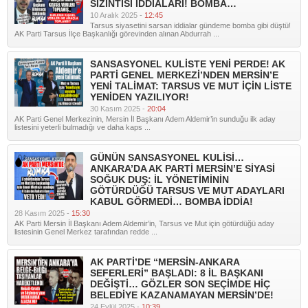
SIZINTISI İDDİALARI! BOMBA…
10 Aralık 2025 -
12:45
Tarsus siyasetini sarsan iddialar gündeme bomba gibi düştü!
AK Parti Tarsus İlçe Başkanlığı görevinden alınan Abdurrah ...
SANSASYONEL KULİSTE YENİ PERDE! AK
PARTİ GENEL MERKEZİ’NDEN MERSİN’E
YENİ TALİMAT: TARSUS VE MUT İÇİN LİSTE
YENİDEN YAZILIYOR!
30 Kasım 2025 -
20:04
AK Parti Genel Merkezinin, Mersin İl Başkanı Adem Aldemir’in sunduğu ilk aday
listesini yeterli bulmadığı ve daha kaps ...
GÜNÜN SANSASYONEL KULİSİ…
ANKARA’DA AK PARTİ MERSİN’E SİYASİ
SOĞUK DUŞ: İL YÖNETİMİNİN
GÖTÜRDÜĞÜ TARSUS VE MUT ADAYLARI
KABUL GÖRMEDİ… BOMBA İDDİA!
28 Kasım 2025 -
15:30
AK Parti Mersin İl Başkanı Adem Aldemir’in, Tarsus ve Mut için götürdüğü aday
listesinin Genel Merkez tarafından redde ...
AK PARTİ’DE “MERSİN-ANKARA
SEFERLERİ” BAŞLADI: 8 İL BAŞKANI
DEĞİŞTİ… GÖZLER SON SEÇİMDE HİÇ
BELEDİYE KAZANAMAYAN MERSİN’DE!
24 Eylül 2025 -
10:39