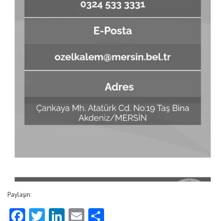
Paylaşın:
Facebook
Twitter
LinkedIn
Email
Share