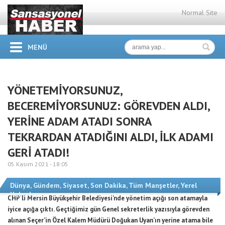
Normal Site
MENÜ
YÖNETEMİYORSUNUZ,
BECEREMİYORSUNUZ: GÖREVDEN ALDI,
YERİNE ADAM ATADI SONRA
TEKRARDAN ATADIĞINI ALDI, İLK ADAMI
GERİ ATADI!
05 Kasım 2021 -
18:05
Dünya
,
Gündem
,
Siyaset
,
Son Dakika
,
Tüm Manşetler
,
Yerel
Haberler
CHP’li Mersin Büyükşehir Belediyesi’nde yönetim açığı son atamayla
iyice açığa çıktı. Geçtiğimiz gün Genel sekreterlik yazısıyla görevden
alınan Seçer’in Özel Kalem Müdürü Doğukan Uyan’ın yerine atama bile