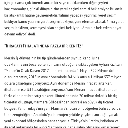
için çok ama çok önemli ancak bir şeye odaklanırken diğer şeyleri
kaçırmamalıyız, çünkü dünya bizim yerel seçimlerimizi beklemiyor. Bu artık
bir alışkanlık haline gelmemelidir. Yatırım yapacak yatırımcı yerel seçimi
bekliyor, kamu yatırımı yerel seçimi bekliyor, yeni eleman alacak firma yerel
seçimi bekliyor, sermayesi olan seçimi bekliyor… Ama biz beklerken hayat
devam ediyor” dedi.
“İHRACATI İTHALATINDAN FAZLA BİR KENTİZ”
Mersin İş dünyasının bu tip gündemlerden sıyrılıp, kendi işine
odaklanmasını becerebilen bir cami olduğuna dikkat çeken Ayhan Kızıltan,
“Mersin’in Ocak-Kasım 2017 tarihleri arasında 1 Milyar 322 Milyon dolar
olan ihracatını, 2018’in aynı döneminde %16’lık artışla 1 Milyar 537 Milyon
dolara çıkardığını görüyoruz. Aynı dönemde Mersin ihracatı artarken,
ithalatının ise %13 azaldığını örüyoruz. Yani, Mersin ihracatı ithalatından
fazla olan net ihracatçı bir kent. Hinterlandında 20 milyar dolarlık bir dış
ticaretin oluştuğu, Marmara Bölgesi’nden sonraki en büyük dış ticaret
bölgesi. Yani, Türkiye’nin yeni Marmara’sı olan bir bölgeden bahsediyoruz.
Ülke zenginliğinin Anadolu’ya homojen şekilde yayılmasını sağlayacak
yeni ekonomi bölgesinden bahsediyoruz. Türkiye’nin üretim, istihdam ve
ihracat anlamında bir ikinci Marmara’ya daha sahip olmasını kim istemez