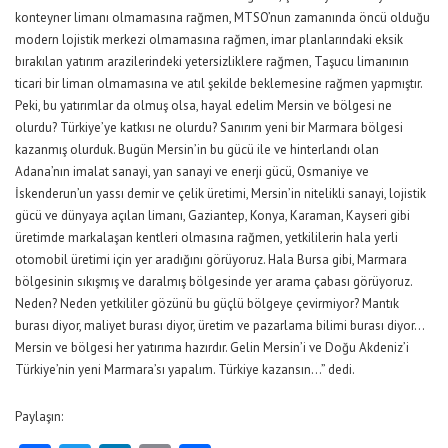
konteyner limanı olmamasına rağmen, MTSO’nun zamanında öncü olduğu
modern lojistik merkezi olmamasına rağmen, imar planlarındaki eksik
bırakılan yatırım arazilerindeki yetersizliklere rağmen, Taşucu limanının
ticari bir liman olmamasına ve atıl şekilde beklemesine rağmen yapmıştır.
Peki, bu yatırımlar da olmuş olsa, hayal edelim Mersin ve bölgesi ne
olurdu? Türkiye’ye katkısı ne olurdu? Sanırım yeni bir Marmara bölgesi
kazanmış olurduk. Bugün Mersin’in bu gücü ile ve hinterlandı olan
Adana’nın imalat sanayi, yan sanayi ve enerji gücü, Osmaniye ve
İskenderun’un yassı demir ve çelik üretimi, Mersin’in nitelikli sanayi, lojistik
gücü ve dünyaya açılan limanı, Gaziantep, Konya, Karaman, Kayseri gibi
üretimde markalaşan kentleri olmasına rağmen, yetkililerin hala yerli
otomobil üretimi için yer aradığını görüyoruz. Hala Bursa gibi, Marmara
bölgesinin sıkışmış ve daralmış bölgesinde yer arama çabası görüyoruz.
Neden? Neden yetkililer gözünü bu güçlü bölgeye çevirmiyor? Mantık
burası diyor, maliyet burası diyor, üretim ve pazarlama bilimi burası diyor…
Mersin ve bölgesi her yatırıma hazırdır. Gelin Mersin’i ve Doğu Akdeniz’i
Türkiye’nin yeni Marmara’sı yapalım. Türkiye kazansın…” dedi.
Paylaşın: