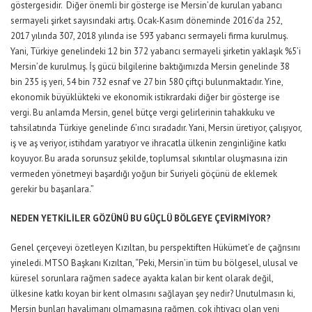
göstergesidir. Diğer önemli bir gösterge ise Mersin’de kurulan yabancı
sermayeli şirket sayısındaki artış. Ocak-Kasım döneminde 2016’da 252,
2017 yılında 307, 2018 yılında ise 593 yabancı sermayeli firma kurulmuş.
Yani, Türkiye genelindeki 12 bin 372 yabancı sermayeli şirketin yaklaşık %5’i
Mersin’de kurulmuş. İş gücü bilgilerine baktığımızda Mersin genelinde 38
bin 235 iş yeri, 54 bin 732 esnaf ve 27 bin 580 çiftçi bulunmaktadır. Yine,
ekonomik büyüklükteki ve ekonomik istikrardaki diğer bir gösterge ise
vergi. Bu anlamda Mersin, genel bütçe vergi gelirlerinin tahakkuku ve
tahsilatında Türkiye genelinde 6’ıncı sıradadır. Yani, Mersin üretiyor, çalışıyor,
iş ve aş veriyor, istihdam yaratıyor ve ihracatla ülkenin zenginliğine katkı
koyuyor. Bu arada sorunsuz şekilde, toplumsal sıkıntılar oluşmasına izin
vermeden yönetmeyi başardığı yoğun bir Suriyeli göçünü de eklemek
gerekir bu başarılara.”
NEDEN YETKİLİLER GÖZÜNÜ BU GÜÇLÜ BÖLGEYE ÇEVİRMİYOR?
Genel çerçeveyi özetleyen Kızıltan, bu perspektiften Hükümet’e de çağrısını
yineledi. MTSO Başkanı Kızıltan, “Peki, Mersin’in tüm bu bölgesel, ulusal ve
küresel sorunlara rağmen sadece ayakta kalan bir kent olarak değil,
ülkesine katkı koyan bir kent olmasını sağlayan şey nedir? Unutulmasın ki,
Mersin bunları havalimanı olmamasına rağmen, çok ihtiyacı olan yeni