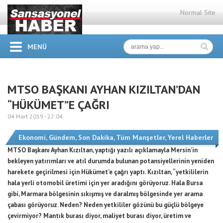
Normal Site
MENÜ
MTSO BAŞKANI AYHAN KIZILTAN’DAN
“HÜKÜMET”E ÇAĞRI
04 Mart 2019 -
22:04
Ekonomi
,
Gündem
,
Son Dakika
,
Tüm Manşetler
,
Yerel Haberler
MTSO Başkanı Ayhan Kızıltan, yaptığı yazılı açıklamayla Mersin’in
bekleyen yatırımları ve atıl durumda bulunan potansiyellerinin yeniden
harekete geçirilmesi için Hükümet’e çağrı yaptı. Kızıltan, “yetkililerin
hala yerli otomobil üretimi için yer aradığını görüyoruz. Hala Bursa
gibi, Marmara bölgesinin sıkışmış ve daralmış bölgesinde yer arama
çabası görüyoruz. Neden? Neden yetkililer gözünü bu güçlü bölgeye
çevirmiyor? Mantık burası diyor, maliyet burası diyor, üretim ve