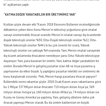
ki” açıklaması yaptı.
“KATMA DEĞER YARATABİLEN BİR ÜRETİMİMİZ VAR”
Kızıltan şöyle devam etti:”Kasım 2018 Ekonomi Bültenini incelediğimizde
dikkatimizi çeken ikinci konu Mersin’in teknoloji yoğunluna göre imalat
sanayi ürünlerindeki ihracat oranıdır. Mersin’in imalat sanayi dış ticaretinde
düşük teknolojili ürünler %30, Orta-Düşük teknolojili ürünler %22, Orta-
Yüksek teknolojili ürünler %44 ( ki bu çok önemli bir oran), Yüksek
teknolojili ürünler ise yaklaşık %4 oranında. Yani, Mersin imalat sanayinde
dış ticaret anlamında ihracatının neredeyse yarısı Orta-Yüksek teknolojiye
dayanıyor. Yani, para kazanan bir üretim. Yani, katma değer yaratabilen bir
üretim. Burada Mersin’in gelişmiş pazarlar olan AB ve Asya pazarına iş
yapmasının da etkisi büyük. İş yaptığınız pazarlar nitelikli ise üretiminiz de
bunu karşılamak zorunda. Peki, Mersin hangi pazarlara ihracat yapıyor?
Bültendeki resmi rakamlar şöyle: 2018 Ocak-Kasım arası rakamlarına göre
bu 1 Milyar 537 Milyon dolar ihracatın 710 milyon doları Asya’ya, 569
milyon doları Avrupa’ya, 160 milyon doları Afrika’ya, 74 milyon doları ise
Kuzey ve Güney Amerika’ya yapılmış. Yani, gelişmiş ülkelere daha çok
ihracat yapmışız Mersin olarak. Bu da üretim kalitemizin en büyük