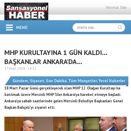
Normal Site
MENÜ
MHP KURULTAYINA 1 GÜN KALDI…
BAŞKANLAR ANKARA’DA…
17 Mart 2018 -
14:12
Gündem
,
Siyaset
,
Son Dakika
,
Tüm Manşetler
,
Yerel Haberler
18 Mart Pazar Günü gerçekleşecek olan MHP 12. Olağan Kurultayı’na
katılmak üzere Mersinli MHP’liler Ankara’ya hareket etmeye başladı.
Ankara’ya sabah saatlerinde gelen Mersinli Belediye Başkanları Genel
Başkan Bahçeli’yi ziyaret etti.