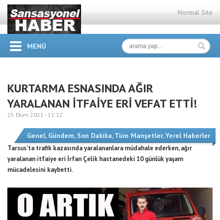
Normal Site
MENÜ
KURTARMA ESNASINDA AĞIR
YARALANAN İTFAİYE ERİ VEFAT ETTİ!
25 Ekim 2021 -
11:12
Genel
,
Gündem
,
Son Dakika
,
Tüm Manşetler
,
Yerel Haberler
Tarsus’ta trafik kazasında yaralananlara müdahale ederken, ağır
yaralanan itfaiye eri İrfan Çelik hastanedeki 10 günlük yaşam
mücadelesini kaybetti.