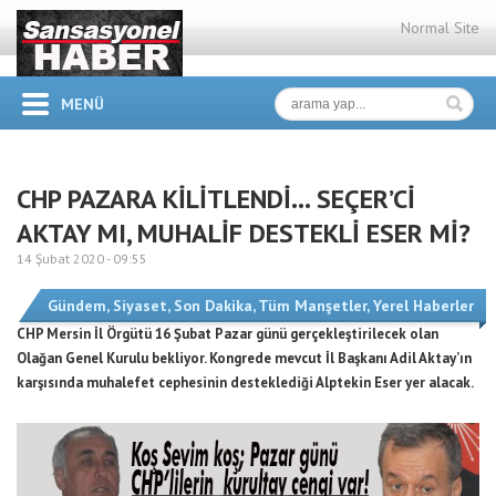
Normal Site
MENÜ
CHP PAZARA KİLİTLENDİ… SEÇER’Cİ
AKTAY MI, MUHALİF DESTEKLİ ESER Mİ?
14 Şubat 2020 -
09:55
Gündem
,
Siyaset
,
Son Dakika
,
Tüm Manşetler
,
Yerel Haberler
CHP Mersin İl Örgütü 16 Şubat Pazar günü gerçekleştirilecek olan
Olağan Genel Kurulu bekliyor. Kongrede mevcut İl Başkanı Adil Aktay’ın
karşısında muhalefet cephesinin desteklediği Alptekin Eser yer alacak.