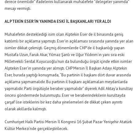
derece önemlidir” ifadelerini kullanarak muhalefete “delegeler yanımda”
mesajı vermişti.
ALPTEKİN ESER’İN YANINDA ESKİ İL BAŞKANLARI YER ALDI
Muhalefetin desteklediği isim olan Alptekin Eser de il binasında geniş
katılımlı bir açıklama yapmıştı. Eser’in açıklaması sırasında yanında yer alan
isimler dikkat çekmişti. Geçmiş dönemlerde CHP’de il başkanlığı yapan
Mustafa Uzun, Faruk Akar, Yılmaz Şanlı ve Uğur Yıldırım’ın yanı sıra eski
Milletvekili Serdal Kuyucuoğlu’nun da bulunduğu örgüt içinde etkin isimler
Alptekin Eser’in yanında yer almıştı. CHP Mersin İl Başkan Adayı Alptekin
Eser, burada yaptığı konuşmada, “Bu partinin il başkanı dört duvar arasında
açıklama yapmamalıdır. Bu partinin il başkanı açıklamaları meydanlarda
yapmalıdır. Parti örgütüyle beraber yapmalıdır” diyerek Adil Aktay’a kurultay
öncesi göndermede bulunmuştu. Eser ve beraberindekilerin kurultayda
çarşaf lise isteklerini bir kez daha yinelemeleri de dikkat çeken ayrıntı
olarak akıllarda kalmıştı.
Cumhuriyet Halk Partisi Mersin İl Kongresi 16 Şubat Pazar Yenişehir Atatürk
Kültür Merkezi’nde gerçekleştirilecek.