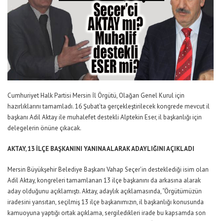
Cumhuriyet Halk Partisi Mersin İl Örgütü, Olağan Genel Kurul için
hazırlıklarını tamamladı. 16 Şubat’ta gerçekleştirilecek kongrede mevcut il
başkanı Adil Aktay ile muhalefet destekli Alptekin Eser, il başkanlığı için
delegelerin önüne çıkacak.
AKTAY, 13 İLÇE BAŞKANINI YANINA ALARAK ADAYLIĞINI AÇIKLADI
Mersin Büyükşehir Belediye Başkanı Vahap Seçer’in desteklediği isim olan
Adil Aktay, kongreleri tamamlanan 13 ilçe başkanını da arkasına alarak
aday olduğunu açıklamıştı. Aktay, adaylık açıklamasında, “Örgütümüzün
iradesini yansıtan, seçilmiş 13 ilçe başkanımızın, il başkanlığı konusunda
kamuoyuna yaptığı ortak açıklama, sergiledikleri irade bu kapsamda son