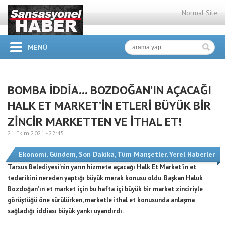
Normal Site
MENÜ
BOMBA İDDİA… BOZDOĞAN’IN AÇACAĞI
HALK ET MARKET’İN ETLERİ BÜYÜK BİR
ZİNCİR MARKETTEN VE İTHAL ET!
21 Ekim 2021 -
22:45
Ekonomi
,
Gündem
,
Son Dakika
,
Tüm Manşetler
,
Yerel Haberler
Tarsus Belediyesi’nin yarın hizmete açacağı Halk Et Market’in et
tedarikini nereden yaptığı büyük merak konusu oldu. Başkan Haluk
Bozdoğan’ın et market için bu hafta içi büyük bir market zinciriyle
görüştüğü öne sürülürken, marketle ithal et konusunda anlaşma
sağladığı iddiası büyük yankı uyandırdı.