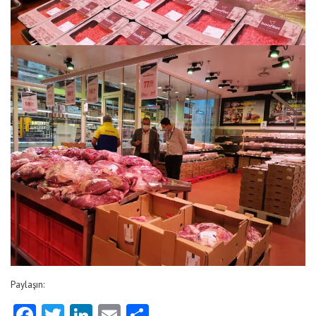
Paylaşın:
Facebook
Twitter
LinkedIn
Email
Share