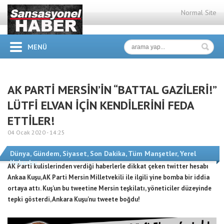
Normal Site
MENÜ
AK PARTİ MERSİN’İN “BATTAL GAZİLERİ!”
LÜTFİ ELVAN İÇİN KENDİLERİNİ FEDA
ETTİLER!
04 Ocak 2020 -
14:25
Dünya
,
Gündem
,
Siyaset
,
Son Dakika
,
Tüm Manşetler
,
Yerel
Haberler
AK Parti kulislerinden verdiği haberlerle dikkat çeken twitter hesabı
Ankaa Kuşu, AK Parti Mersin Milletvekili ile ilgili yine bomba bir iddia
ortaya attı. Kuş’un bu tweetine Mersin teşkilatı, yöneticiler düzeyinde
tepki gösterdi, Ankara Kuşu’nu tweete boğdu!