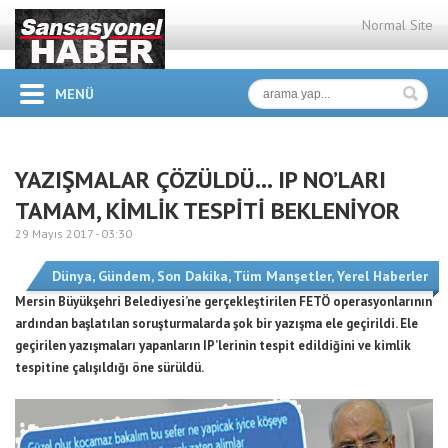
Normal Site
MENÜ
YAZIŞMALAR ÇÖZÜLDÜ… IP NO’LARI
TAMAM, KİMLİK TESPİTİ BEKLENİYOR
29 Mayıs 2017 -
03:30
Dünya
,
Gündem
,
Son Dakika
,
Tüm Manşetler
,
Yerel Haberler
Mersin Büyükşehri Belediyesi’ne gerçekleştirilen FETÖ operasyonlarının
ardından başlatılan soruşturmalarda şok bir yazışma ele geçirildi. Ele
geçirilen yazışmaları yapanların IP’lerinin tespit edildiğini ve kimlik
tespitine çalışıldığı öne sürüldü.