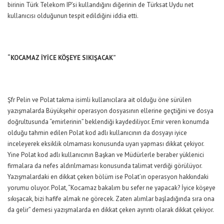
birinin Türk Telekom IP’si kullandığını diğerinin de Türksat Uydu net
kullanıcısı olduğunun tespit edildiğini iddia etti.
“KOCAMAZ İYİCE KÖŞEYE SIKIŞACAK”
Şfr Pelin ve Polat takma isimli kullanıcılara ait olduğu öne sürülen
yazışmalarda Büyükşehir operasyon dosyasının ellerine geçtiğini ve dosya
doğrultusunda “emirlerinin” beklendiği kaydediliyor. Emir veren konumda
olduğu tahmin edilen Polat kod adlı kullanıcının da dosyayı iyice
inceleyerek eksiklik olmaması konusunda uyarı yapması dikkat çekiyor.
Yine Polat kod adlı kullanıcının Başkan ve Müdürlerle beraber yüklenici
firmalara da nefes aldırılmaması konusunda talimat verdiği görülüyor.
Yazışmalardaki en dikkat çeken bölüm ise Polat’ın operasyon hakkındaki
yorumu oluyor. Polat, “Kocamaz bakalım bu sefer ne yapacak? İyice köşeye
sıkışacak, bizi hafife almak ne görecek. Zaten alımlar başladığında sıra ona
da gelir” demesi yazışmalarda en dikkat çeken ayrıntı olarak dikkat çekiyor.