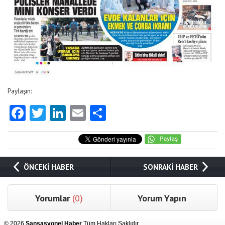
Paylaşın:
Facebook
Twitter
LinkedIn
Email
Share
ÖNCEKİ HABER
SONRAKİ HABER
Yorumlar
(0)
Yorum Yapın
© 2026
Sansasyonel Haber
Tüm Hakları Saklıdır.