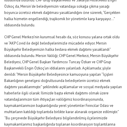
iddiasında bulundu. CHP Grup Başkanvekili ve Sakarya Milletvekili Engin
Özkoç da, Mersin’de belediyemizin vatandaşa sokağa çıkma yasağı
boyunca ücretsiz ekmek dağıtması yasaklandığını öne sürerek, “Gerçekten
halka hizmetin engellendiği, trajikomik bir yönetimle karşı karşıyayız…”
iddiasında bulundu.
CHP Genel Merkezi’nin kurumsal hesabı da, söz konusu yalana ortak oldu
ve “AKP Covid ile değil belediyelerimizle mücadele ediyor. Mersin
Büyükşehir Belediyemizin halka bedava ekmek dağıtımı yasaklandı”
iddiasında bulundu. Mersin Valiliği; CHP Genel Merkezi, Mersin Büyükşehir
Belediyesi, CHP Genel Başkan Yardımcısı Tuncay Özkan ve CHP Grup
Başkanvekili Engin Özkoç’un iddialarını yalanladı. Açıklamada; şöyle
denildi: “Mersin Büyükşehir Belediyesince kamuoyuna yapılan “İçişleri
Bakanlığının genelgesi doğrultusunda belediyelerin ücretsiz ekmek
dağıtımı yasaklanmıştır.” şeklindeki açıklamalar ve sosyal medyada yapılan
haberlerle ilgili olarak: İlimizde başta ekmek dağıtımı olmak üzere
vatandaşlarımızın tüm ihtiyaçları valiliğimiz koordinasyonunda,
kaymakamlarımızın başkanlığında yerel yönetimler Fırıncılar Odası ve
muhtarların katıldığı toplantıda birlikte karar alınarak organize edilmiştir.”
“Bu çerçevede Büyükşehir Belediyesi bilgilendirilmiş ilçelerimizde
kaymakamlarımız başkanlığında toplanan koordinasyon toplantılarına