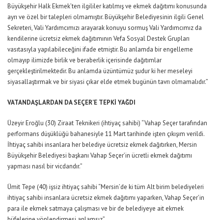
Büyükşehir Halk Ekmek’ten ilgililer katılmış ve ekmek dağıtımı konusunda
ayrı ve özel bir talepleri olmamıştır. Büyükşehir Belediyesinin ilgili Genel
Sekreteri, Vali Yardımcımızı arayarak konuyu sormuş Vali Yardımcımız da
kendilerine ücretsiz ekmek dağıtımının Vefa Sosyal Destek Grupları
vasıtasıyla yapılabileceğini ifade etmiştir. Bu anlamda bir engelleme
olmayıp ilimizde birlik ve beraberlik içerisinde dağıtımlar
gerçekleştirilmektedir. Bu anlamda üzüntümüz şudur ki her meseleyi
siyasallaştırmak ve bir siyasi çıkar elde etmek bugünün tavrı olmamalıdır.”
VATANDAŞLARDAN DA SEÇER’E TEPKİ YAĞDI
Üzeyir Eroğlu (30) Ziraat Teknikeri (ihtiyaç sahibi) “Vahap Seçer tarafından
performans düşüklüğü bahanesiyle 11 Mart tarihinde işten çıkışım verildi.
İhtiyaç sahibi insanlara her belediye ücretsiz ekmek dağıtırken, Mersin
Büyükşehir Belediyesi başkanı Vahap Seçer’in ücretli ekmek dağıtımı
yapması nasıl bir vicdandır.”
Ümit Tepe (40) işsiz ihtiyaç sahibi “Mersin’de ki tüm Alt birim belediyeleri
ihtiyaç sahibi insanlara ücretsiz ekmek dağıtımı yaparken, Vahap Seçer’in
para ile ekmek satmaya çalışması ve bir de belediyeye ait ekmek
büfelerine yönlendirmesi anlamsız”