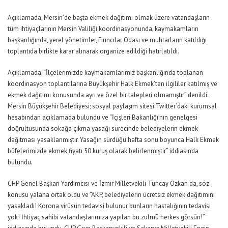
Açıklamada; Mersin’de başta ekmek dağıtımı olmak üzere vatandaşların
tüm ihtiyaçlarının Mersin Valiliği koordinasyonunda, kaymakamların
başkanlığında, yerel yönetimler, Fırıncılar Odası ve muhtarların katıldığı
toplantıda birlikte karar alınarak organize edildiği hatırlatıldı.
Açıklamada; “İlçelerimizde kaymakamlarımız başkanlığında toplanan
koordinasyon toplantılarına Büyükşehir Halk Ekmek’ten ilgililer katılmış ve
ekmek dağıtımı konusunda ayrı ve özel bir talepleri olmamıştır” denildi.
Mersin Büyükşehir Belediyesi; sosyal paylaşım sitesi Twitter’daki kurumsal
hesabından açıklamada bulundu ve “İçişleri Bakanlığı’nın genelgesi
doğrultusunda sokağa çıkma yasağı sürecinde belediyelerin ekmek
dağıtması yasaklanmıştır. Yasağın sürdüğü hafta sonu boyunca Halk Ekmek
büfelerimizde ekmek fiyatı 50 kuruş olarak belirlenmiştir” iddiasında
bulundu.
CHP Genel Başkan Yardımcısı ve İzmir Milletvekili Tuncay Özkan da, söz
konusu yalana ortak oldu ve “AKP, belediyelerin ücretsiz ekmek dağıtımını
yasakladı! Korona virüsün tedavisi bulunur bunların hastalığının tedavisi
yok! İhtiyaç sahibi vatandaşlarımıza yapılan bu zulmü herkes görsün!”