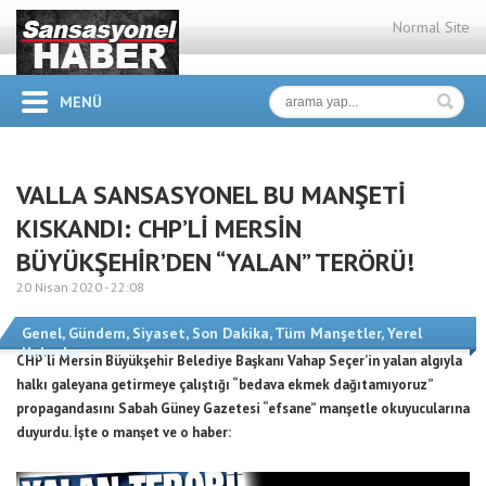
Normal Site
MENÜ
VALLA SANSASYONEL BU MANŞETİ
KISKANDI: CHP’Lİ MERSİN
BÜYÜKŞEHİR’DEN “YALAN” TERÖRÜ!
20 Nisan 2020 -
22:08
Genel
,
Gündem
,
Siyaset
,
Son Dakika
,
Tüm Manşetler
,
Yerel
Haberler
CHP’li Mersin Büyükşehir Belediye Başkanı Vahap Seçer’in yalan algıyla
halkı galeyana getirmeye çalıştığı “bedava ekmek dağıtamıyoruz”
propagandasını Sabah Güney Gazetesi “efsane” manşetle okuyucularına
duyurdu. İşte o manşet ve o haber: