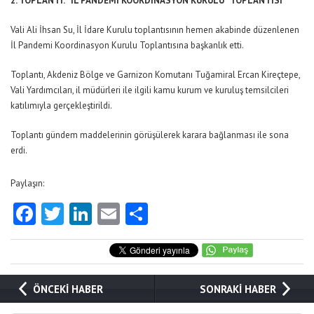
2. TOPLANTI: “İL PANDEMİ KOORDİNASYON KURULU” TOPLANTISI
Vali Ali İhsan Su, İl İdare Kurulu toplantısının hemen akabinde düzenlenen
İl Pandemi Koordinasyon Kurulu Toplantısına başkanlık etti.
Toplantı, Akdeniz Bölge ve Garnizon Komutanı Tuğamiral Ercan Kireçtepe,
Vali Yardımcıları, il müdürleri ile ilgili kamu kurum ve kuruluş temsilcileri
katılımıyla gerçekleştirildi.
Toplantı gündem maddelerinin görüşülerek karara bağlanması ile sona
erdi.
Paylaşın:
Facebook
Twitter
LinkedIn
Email
Share
ÖNCEKİ HABER
SONRAKİ HABER