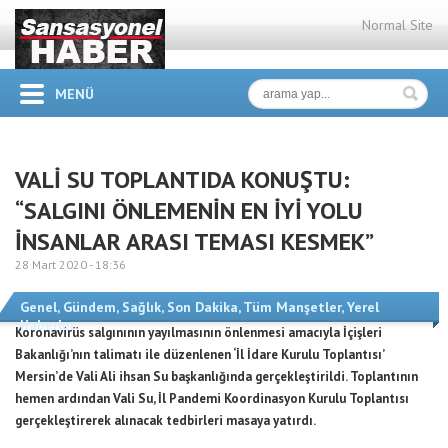
Normal Site
MENÜ
VALİ SU TOPLANTIDA KONUŞTU:
“SALGINI ÖNLEMENİN EN İYİ YOLU
İNSANLAR ARASI TEMASI KESMEK”
28 Mart 2020 -
18:36
Genel
,
Gündem
,
Sağlık
,
Son Dakika
,
Tüm Manşetler
,
Yerel
Haberler
Koronavirüs salgınının yayılmasının önlenmesi amacıyla İçişleri
Bakanlığı’nın talimatı ile düzenlenen ‘İl İdare Kurulu Toplantısı’
Mersin’de Vali Ali ihsan Su başkanlığında gerçekleştirildi. Toplantının
hemen ardından Vali Su, İl Pandemi Koordinasyon Kurulu Toplantısı
gerçekleştirerek alınacak tedbirleri masaya yatırdı.