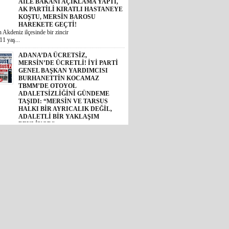
ADANA’DA ÜCRETSİZ,
MERSİN’DE ÜCRETLİ! İYİ PARTİ
GENEL BAŞKAN YARDIMCISI
BURHANETTİN KOCAMAZ
TBMM’DE OTOYOL
ADALETSİZLİĞİNİ GÜNDEME
TAŞIDI: “MERSİN VE TARSUS
HALKI BİR AYRICALIK DEĞİL,
ADALETLİ BİR YAKLAŞIM
BEKLİYOR”
i Genel Başkan Yardımcısı ve
lletveki...
HALUK BOZDOĞAN’IN
İSMETPAŞA MAHALLESİ HALKINI
FELAKETE SÜRÜKLEDİĞİ,
KENDİSİNİN DE 60 YIL HAPİS
CEZASI ALDIĞI PROJEDEN
KALAN YIKIMI ALİ BOLTAÇ İNŞA
EDİYOR: İSMETPAŞA’DA TEMEL
ATILDI
ay hapis cezası alan eski Başkan
zdoğ...
RÜZGARIN ETKİSİYLE BÜYÜYEN
AYDINCIK YANGINI KONTROL
ALTINDA: 6 EV ZARAR GÖRDÜ
Mersin’in Aydıncık ilçesinde dün sabah
saatlerinde çık...