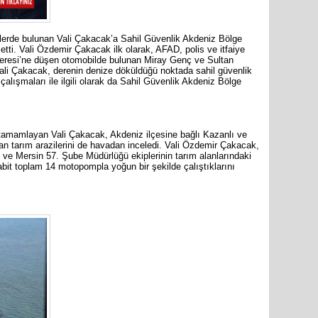
melerde bulunan Vali Çakacak’a Sahil Güvenlik Akdeniz Bölge
tti. Vali Özdemir Çakacak ilk olarak, AFAD, polis ve itfaiye
 Deresi’ne düşen otomobilde bulunan Miray Genç ve Sultan
ali Çakacak, derenin denize döküldüğü noktada sahil güvenlik
Mersin s
çalışmaları ile ilgili olarak da Sahil Güvenlik Akdeniz Bölge
Anamur B
i tamamlayan Vali Çakacak, Akdeniz ilçesine bağlı Kazanlı ve
an tarım arazilerini de havadan inceledi. Vali Özdemir Çakacak,
 ve Mersin 57. Şube Müdürlüğü ekiplerinin tarım alanlarındaki
İYİ Parti
sabit toplam 14 motopompla yoğun bir şekilde çalıştıklarını
Kocamaz
31 Mart 
Bozyazı B