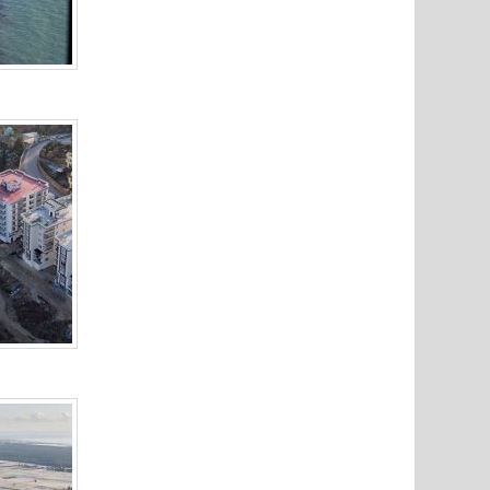
Cumhuriy
merkezin