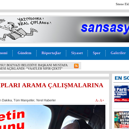
Sitene Ek
nomi
Gündem
Röportajlar
Siyaset
Spor
Galeriler
SU! BOZYAZI BELEDİYE BAŞKANI MUSTAFA
ESİ AÇIKLANDI: “VAATLER SIFIR ÇEKTİ”
EN
S
IPLARI ARAMA ÇALIŞMALARINA
n Dakika
,
Tüm Manşetler
,
Yerel Haberler
A-
A+
Mersin’in
markette 