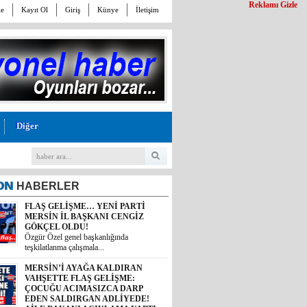
Reklamı Gizle
le
Kayıt Ol
Giriş
Künye
İletişim
Diğer
ON
HABERLER
MERSİN’İ AYAĞA KALDIRAN
VAHŞETTE FLAŞ GELİŞME:
ÇOCUĞU ACIMASIZCA DARP
EDEN SALDIRGAN ADLİYEDE!
AİLE BAKANI AÇIKLAMA YAPTI,
AK PARTİLİ KIRATLI HASTANEYE
KOŞTU, MERSİN BAROSU
HAREKETE GEÇTİ!
 Akdeniz ilçesinde bir zincir
11 yaş...