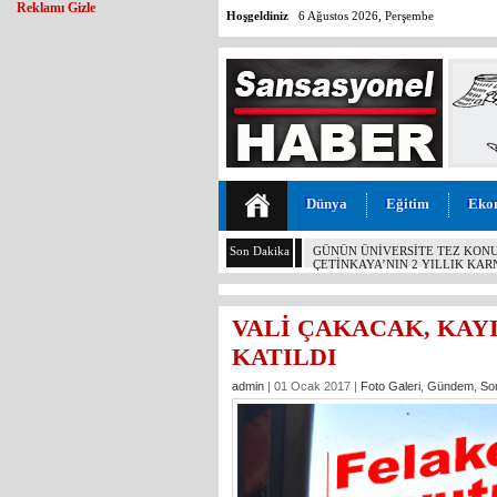
Reklamı Gizle
Hoşgeldiniz
6 Ağustos 2026, Perşembe
Dünya
Eğitim
Eko
Son Dakika
GÜNÜN ÜNİVERSİTE TEZ KONU
ÇETİNKAYA’NIN 2 YILLIK KARN
VALİ ÇAKACAK, KAY
KATILDI
admin
| 01 Ocak 2017 |
Foto Galeri
,
Gündem
,
So