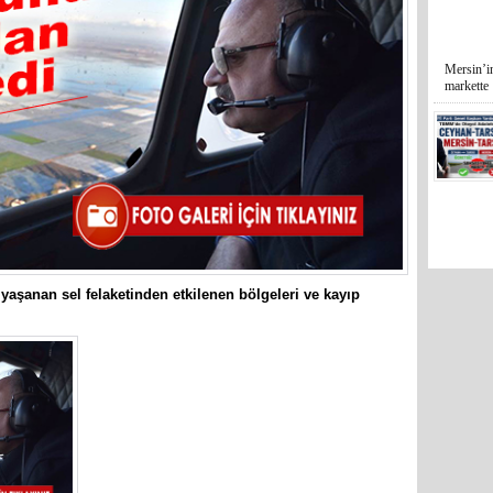
İYİ Part
Mersin Mi
aşanan sel felaketinden etkilenen bölgeleri ve kayıp
60 yıl 7 
Haluk Bo