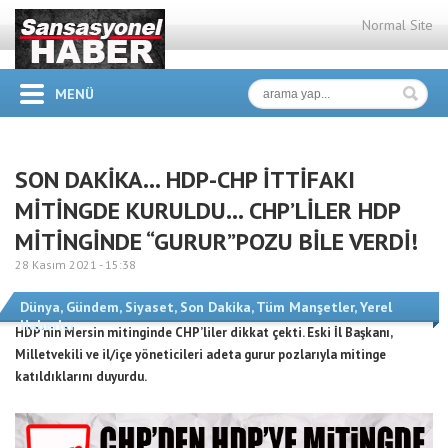
Normal Site
MENÜ
SON DAKİKA… HDP-CHP İTTİFAKI
MİTİNGDE KURULDU… CHP’LİLER HDP
MİTİNGİNDE “GURUR”POZU BİLE VERDİ!
28 Kasım 2021 -
15:38
Dünya
,
Gündem
,
Siyaset
,
Son Dakika
,
Tüm Manşetler
,
Yerel
Haberler
HDP’nin Mersin mitinginde CHP’liler dikkat çekti. Eski İl Başkanı,
Milletvekili ve il/içe yöneticileri adeta gurur pozlarıyla mitinge
katıldıklarını duyurdu.