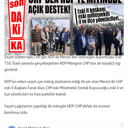
Seçim startını tıpkı CHP gibi HDP de Mersin’den vereceğini duyurmuştu. Eski
TSG Stadı yanında gerçekleştirilen HDP Mitingine CHP’liler de büyük(!) ilgi
gösterdi.
HDP’nin erken seçim için miting alanlarına indiği ilk yer olan Mersin’de CHP
eski İl Başkanı Faruk Akar, CHP eski Milletvekili Serdal Kuyucuoğlu, eski il ve
ilçe yöneticileri ile bazı partililer katıldı.
Seçim çağrılarının yapıldığı ilk mitingde HDP-CHP ittifakı da resmen
kurulmuş oldu.