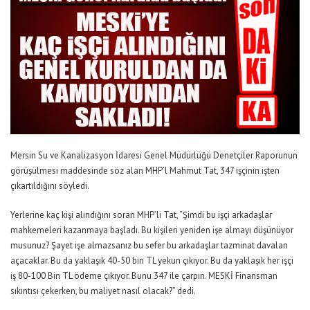
Mersin Su ve Kanalizasyon İdaresi Genel Müdürlüğü Denetçiler Raporunun
görüşülmesi maddesinde söz alan MHP’l Mahmut Tat, 347 işçinin işten
çıkartıldığını söyledi.
Yerlerine kaç kişi alındığını soran MHP’li Tat, “Şimdi bu işçi arkadaşlar
mahkemeleri kazanmaya başladı. Bu kişileri yeniden işe almayı düşünüyor
musunuz? Şayet işe almazsanız bu sefer bu arkadaşlar tazminat davaları
açacaklar. Bu da yaklaşık 40-50 bin TL yekun çıkıyor. Bu da yaklaşık her işçi
iş 80-100 Bin TL ödeme çıkıyor. Bunu 347 ile çarpın. MESKİ Finansman
sıkıntısı çekerken, bu maliyet nasıl olacak?” dedi.