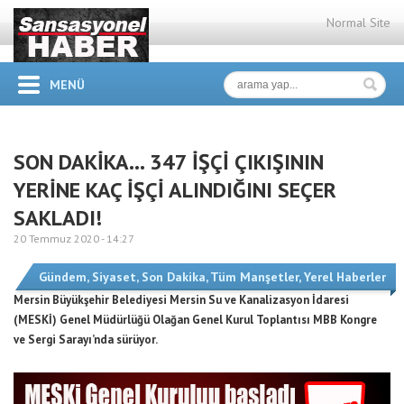
Normal Site
MENÜ
SON DAKİKA… 347 İŞÇİ ÇIKIŞININ
YERİNE KAÇ İŞÇİ ALINDIĞINI SEÇER
SAKLADI!
20 Temmuz 2020 -
14:27
Gündem
,
Siyaset
,
Son Dakika
,
Tüm Manşetler
,
Yerel Haberler
Mersin Büyükşehir Belediyesi Mersin Su ve Kanalizasyon İdaresi
(MESKİ) Genel Müdürlüğü Olağan Genel Kurul Toplantısı MBB Kongre
ve Sergi Sarayı’nda sürüyor.