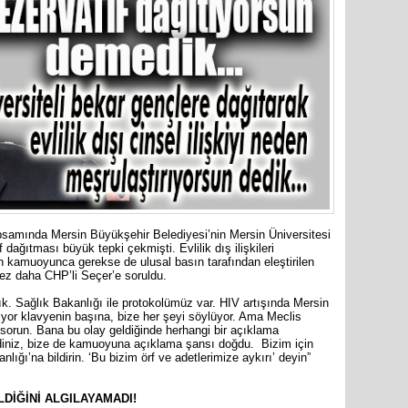
Cumhuriy
merkezin
psamında Mersin Büyükşehir Belediyesi’nin Mersin Üniversitesi
ağıtması büyük tepki çekmişti. Evlilik dış ilişkileri
n kamuoyunca gerekse de ulusal basın tarafından eleştirilen
z daha CHP’li Seçer’e soruldu.
dık. Sağlık Bakanlığı ile protokolümüz var. HIV artışında Mersin
eçiyor klavyenin başına, bize her şeyi söylüyor. Ama Meclis
e sorun. Bana bu olay geldiğinde herhangi bir açıklama
niz, bize de kamuoyuna açıklama şansı doğdu. Bizim için
ğı’na bildirin. ‘Bu bizim örf ve adetlerimize aykırı’ deyin”
Mersin’in
markette 
LDİĞİNİ ALGILAYAMADI!