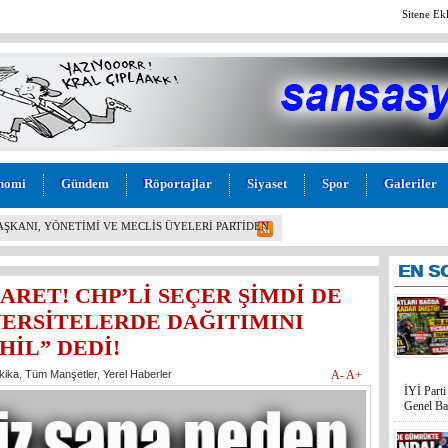
Sitene Ek
nomi
Gündem
Röportajlar
Siyaset
Spor
Galeriler
L! İYİ PARTİ MERSİN MİLLETVEKİLİ BURHANETTİN
M” TEPKİSİ: “BU KADAR VİCDANSIZLIK
EN
S
ARET! CHP’Lİ SEÇER ŞİMDİ DE
VERSİTELERDE DAĞITIMINI
HİL” DEDİ!
kika
,
Tüm Manşetler
,
Yerel Haberler
A-
A+
İYİ Part
Genel Ba