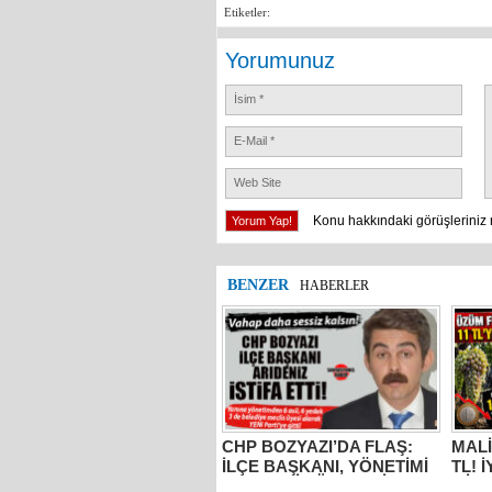
Etiketler:
Yorumunuz
Konu hakkındaki görüşleriniz 
BENZER
HABERLER
CHP BOZYAZI’DA FLAŞ:
MALİ
İLÇE BAŞKANI, YÖNETİMİ
TL! 
VE MECLİS ÜYELERİ
MİLL