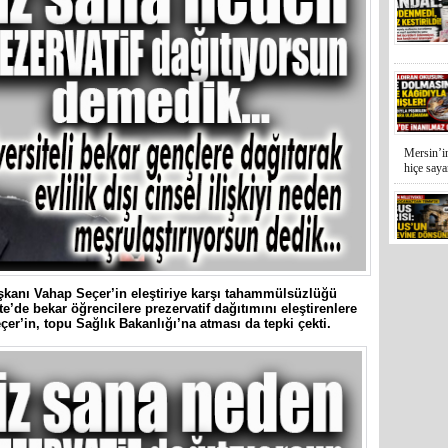
Mersin’in
hiçe sayan
İYİ Parti
Kocamaz
şkanı Vahap Seçer’in eleştiriye karşı tahammülsüzlüğü
te’de bekar öğrencilere prezervatif dağıtımını eleştirenlere
er’in, topu Sağlık Bakanlığı’na atması da tepki çekti.
31 Mart 
Bozyazı B