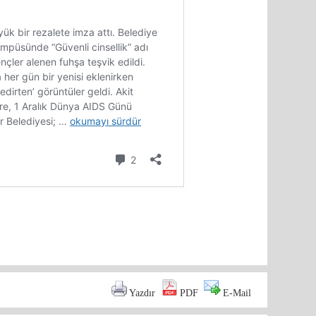
are
Yazdır
PDF
E-Mail