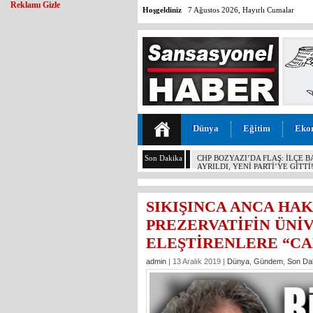
Reklamı Gizle
Hoşgeldiniz
7 Ağustos 2026, Hayırlı Cumalar
Dünya
Eğitim
Eko
Son Dakika
MALİYETİ 30 TL, SATIŞI 11 T
KOCAMAZ’DAN İKTİDARA “ÜZÜ
YAPMAYIN!”
SIKIŞINCA ANCA HAK
PREZERVATİFİN ÜNİ
ELEŞTİRENLERE “CA
admin
| 13 Aralık 2019 |
Dünya
,
Gündem
,
Son Da