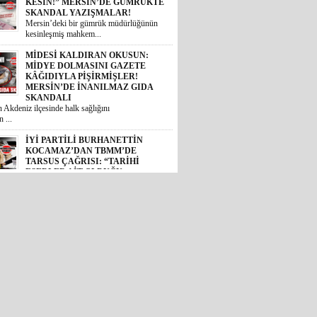
kesinleşmiş mahkem...
MİDESİ KALDIRAN OKUSUN:
MİDYE DOLMASINI GAZETE
KÂĞIDIYLA PİŞİRMİŞLER!
MERSİN’DE İNANILMAZ GIDA
SKANDALI
 Akdeniz ilçesinde halk sağlığını
 ...
İYİ PARTİLİ BURHANETTİN
KOCAMAZ’DAN TBMM’DE
TARSUS ÇAĞRISI: “TARİHİ
ESERLER AİT OLDUĞU
TOPRAKLARA DÖNMELİ!”
 Mersin Milletvekili Burhanettin
, TBM...
GÜNÜN ÜNİVERSİTE TEZ
KONUSU! BOZYAZI BELEDİYE
BAŞKANI MUSTAFA
ÇETİNKAYA’NIN 2 YILLIK
KARNESİ AÇIKLANDI: “VAATLER
SIFIR ÇEKTİ”
2024 yerel seçimlerinde MHP’den
eledi...
CHP’DE İHRAÇ DÜĞMESİNE
BASILDI: MERSİN SİYASETİNDE
GÖZLER TAVIR KOYMADAN, NET