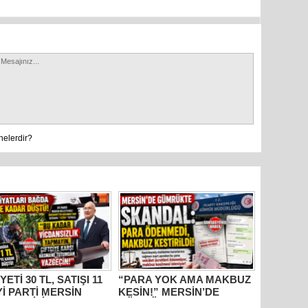
nelerdir?
YETİ 30 TL, SATIŞI 11
“PARA YOK AMA MAKBUZ
İYİ PARTİ MERSİN
KESİN!” MERSİN’DE
ETVEKİLİ
GÜMRÜKTE SKANDAL