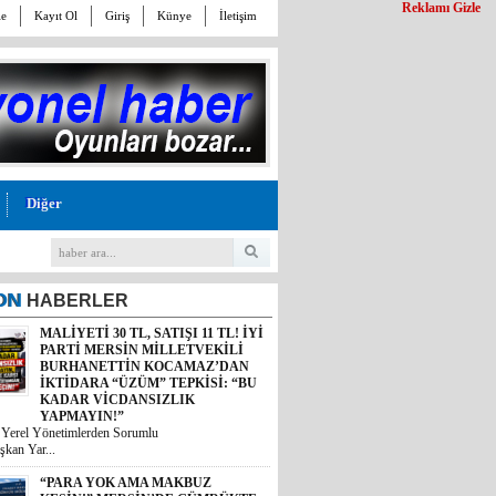
Reklamı Gizle
le
Kayıt Ol
Giriş
Künye
İletişim
Diğer
ON
HABERLER
MALİYETİ 30 TL, SATIŞI 11 TL! İYİ
PARTİ MERSİN MİLLETVEKİLİ
BURHANETTİN KOCAMAZ’DAN
İKTİDARA “ÜZÜM” TEPKİSİ: “BU
KADAR VİCDANSIZLIK
YAPMAYIN!”
i Yerel Yönetimlerden Sorumlu
“PARA YOK AMA MAKBUZ
şkan Yar...
KESİN!” MERSİN’DE GÜMRÜKTE
SKANDAL YAZIŞMALAR!
Mersin’deki bir gümrük müdürlüğünün