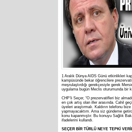
1 Aralık Dünya AIDS Günü etkinlikleri ka
kampüsünde bekar öğrencilere prezervatif d
meşrulaştırdığı gerekçesiyle gerek Mersi
uygulama bugün Meclis oturumunda bir ke
CHP’li Seçer, “O prezervatifleri biz alma
en çok artış olan iller arasında. Cahil g
üyeleri araştırmalı. Kaldırın telefonu biz
yapmayacaktım. Ama siz gündeme getirdi
konu kapanmıştır. Bu konuyu Sağlık Bakanlı
ifadelerini kullandı.
SEÇER BİR TÜRLÜ NEYE TEPKİ VERİ